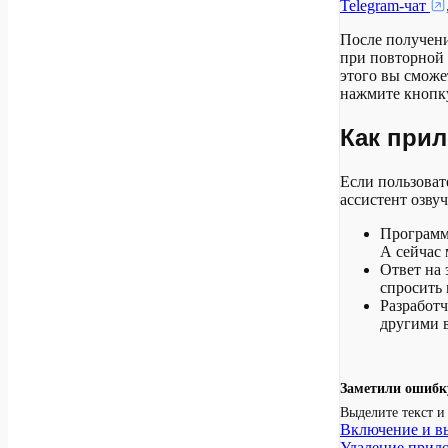
Telegram-чат
После получени
при повторной
этого вы сможе
нажмите кноп
Как при
Если пользоват
ассистент озву
Программи
А сейчас 
Ответ на 
спросить 
Разработч
другими 
Заметили ошибк
Выделите текст 
Включение и в
Удаление прил