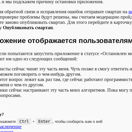
, и мы подскажем причину остановки приложения.
я обратной связи и исправления ошибок отправьте смартап на
м
 проверке проблемы будут решены, мы считаем модерацию прой
те заново опубликовать смартап. Для этого перейдите в карточку
ку
Опубликовать смартап
.
ложение отображается пользователя
ели попытаются запустить приложение в статусе «Остановлен м
чит им одно из следующих сообщений:
сты сейчас чинят эту часть меня. Чуть позже я смогу ответить н
можем поговорить о чем-нибудь другом.
этот вопрос лежит как раз там, где сейчас работают программис
меня о чем-то другом.
ики сейчас настраивают эту часть моих алгоритмов. Пока могу 
вопросами.
у?
Ctrl
Enter
и нажмите
+
, чтобы сообщить нам о ней
ыключение
ожения