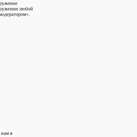
аружение
аружении любой
модератором».
 нам в