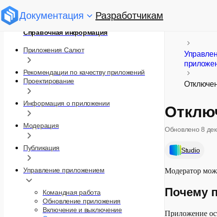
Документация
Разработчикам
Справочная информация
Приложения Салют
Управле
приложе
Рекомендации по качеству приложений
Проектирование
Отключе
Информация о приложении
Отклю
Модерация
Обновлено
8 де
Публикация
Studio
Управление приложением
Модератор мож
Почему 
Командная работа
Обновление приложения
Включение и выключение
Приложение ост