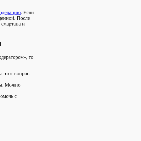
одерацию
. Если
денной. После
 смартапа и
м
одератором», то
а этот вопрос.
ты. Можно
помочь с