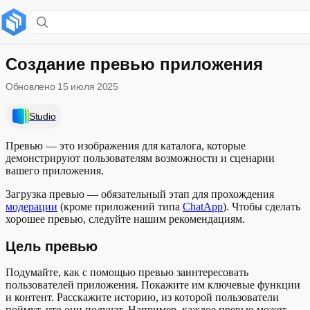
Содержание раздела
Цель превью
Создание превью приложения
Обновлено
15 июля 2025
Содержимое и контент
Studio
Актуальность превью
Превью — это изображения для каталога, которые
Изображение интерфейса
демонстрируют пользователям возможности и сценарии
вашего приложения.
Развернуть
Изображения для Chat App
Загрузка превью — обязательный этап для прохождения
модерации
(кроме приложений типа
ChatApp
). Чтобы сделать
Создание скриншотов на устройствах
хорошее превью, следуйте нашим рекомендациям.
Цель превью
Подумайте, как с помощью превью заинтересовать
пользователей приложения. Покажите им ключевые функции
и контент. Расскажите историю, из которой пользователи
поймут, что они получат. Например, каждое превью может