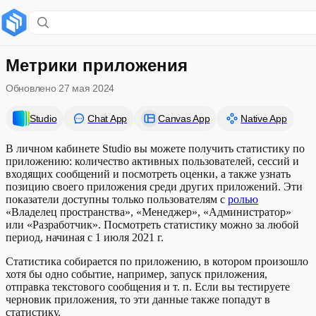
Содержание раздела
Фильтры
Метрики приложения
Обновлено
27 мая 2024
Сводка
Studio
Chat App
Canvas App
Native App
Активные пользователи
В личном кабинете Studio вы можете получить статистику по
Коэффициент удержания
приложению: количество активных пользователей, сессий и
входящих сообщений и посмотреть оценки, а также узнать
Развернуть
Сессии
позицию своего приложения среди других приложений. Эти
показатели доступны только пользователям с
ролью
«Владелец пространства», «Менеджер», «Администратор»
Сообщения
или «Разработчик». Посмотреть статистику можно за любой
период, начиная с 1 июля 2021 г.
Оценки
Статистика собирается по приложению, в котором произошло
хотя бы одно событие, например, запуск приложения,
Общий рейтинг
отправка текстового сообщения и т. п. Если вы тестируете
черновик приложения, то эти данные также попадут в
статистику.