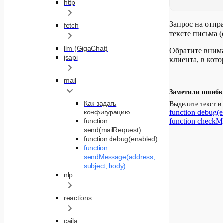
http
Запрос на отпр
fetch
тексте письма 
llm (GigaChat)
Обратите внима
jsapi
клиента, в кото
mail
Заметили ошибк
Как задать
Выделите текст 
function debug(e
конфигурацию
function checkM
function
send(mailRequest)
function debug(enabled)
function
sendMessage(address,
subject, body)
nlp
reactions
caila