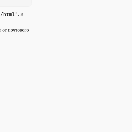
t/html"
. В
т от почтового
.