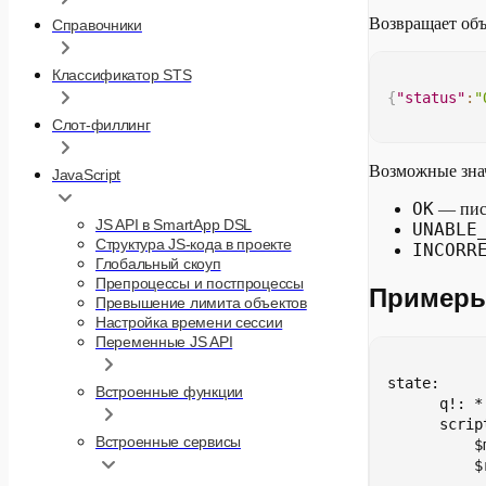
Возвращает объ
Справочники
Классификатор STS
{
"status"
:
"
Слот-филлинг
Возможные зна
JavaScript
OK
— пис
JS API в SmartApp DSL
UNABLE
Структура JS-кода в проекте
INCORR
Глобальный скоуп
Препроцессы и постпроцессы
Примеры
Превышение лимита объектов
Настройка времени сессии
Переменные JS API
state:
Встроенные функции
        q!: *
        scrip
Встроенные сервисы
            $
            $