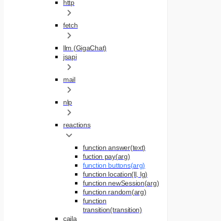
http
fetch
llm (GigaChat)
jsapi
mail
nlp
reactions
function answer(text)
fuction pay(arg)
function buttons(arg)
function location(ll, lg)
function newSession(arg)
function random(arg)
function
transition(transition)
caila