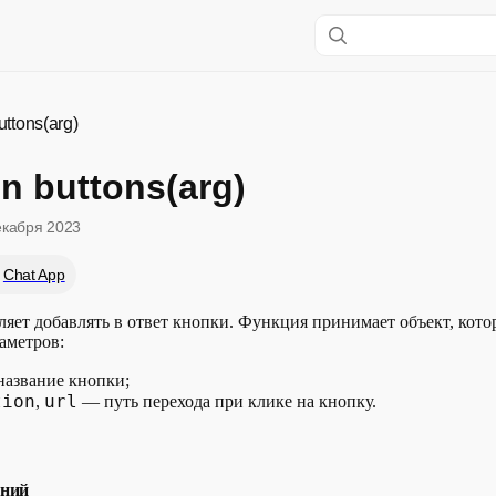
uttons(arg)
on buttons(arg)
екабря 2023
Chat App
яет добавлять в ответ кнопки. Функция принимает объект, кото
аметров:
азвание кнопки;
tion
url
,
— путь перехода при клике на кнопку.
ений