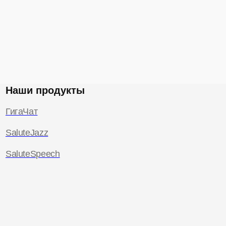
Наши продукты
ГигаЧат
SaluteJazz
SaluteSpeech