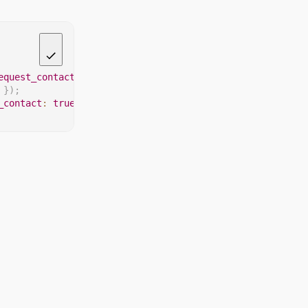
equest_contact
:
true
}
}
)
;
}
)
;
_contact
:
true
}
]
)
;