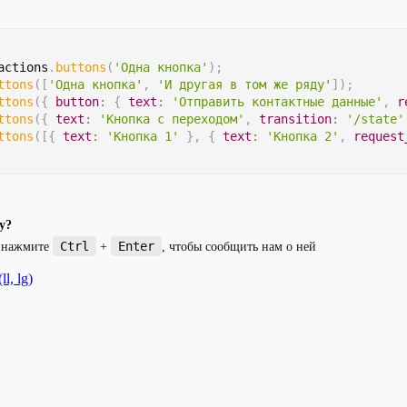
actions
.
buttons
(
'Одна кнопка'
)
;
ttons
(
[
'Одна кнопка'
,
'И другая в том же ряду'
]
)
;
ttons
(
{
button
:
{
text
:
'Отправить контактные данные'
,
r
ttons
(
{
text
:
'Кнопка с переходом'
,
transition
:
'/state'
ttons
(
[
{
text
:
'Кнопка 1'
}
,
{
text
:
'Кнопка 2'
,
request
у?
Ctrl
Enter
и нажмите
+
, чтобы сообщить нам о ней
ll, lg)