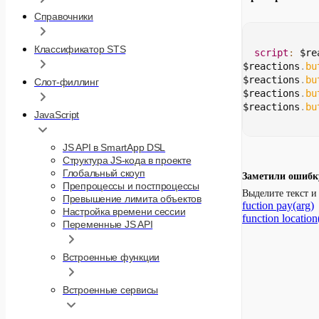
Справочники
Классификатор STS
script
:
 $re
$reactions
.
bu
$reactions
.
bu
Слот-филлинг
$reactions
.
bu
$reactions
.
bu
JavaScript
JS API в SmartApp DSL
Структура JS-кода в проекте
Глобальный скоуп
Заметили ошибк
Препроцессы и постпроцессы
Выделите текст 
Превышение лимита объектов
fuction pay(arg)
Настройка времени сессии
function location(
Переменные JS API
Встроенные функции
Встроенные сервисы