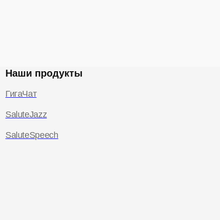
Наши продукты
ГигаЧат
SaluteJazz
SaluteSpeech