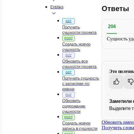
Ответы
Entities
GET
204
Получить
сущности проекта
Сущность уд
POST
Создать новую
сущность
PUT
Обновить все
сущности проекта
Это полезн
GET
Получить сущность
с записями по
имени
PUT
Обновить
Заметили 
содержание
Выделите т
сущности
POST
Обновить имен
Создать новую
Получить слов
запись в сущности