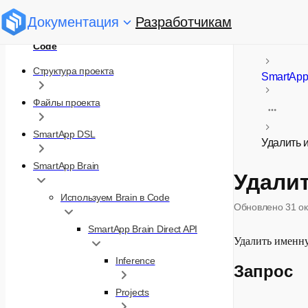
Документация
Разработчикам
Code
Структура проекта
SmartApp
Файлы проекта
SmartApp DSL
Удалить 
SmartApp Brain
Удали
Используем Brain в Code
Обновлено
31 о
SmartApp Brain Direct API
Удалить именн
Inference
Запрос
Projects