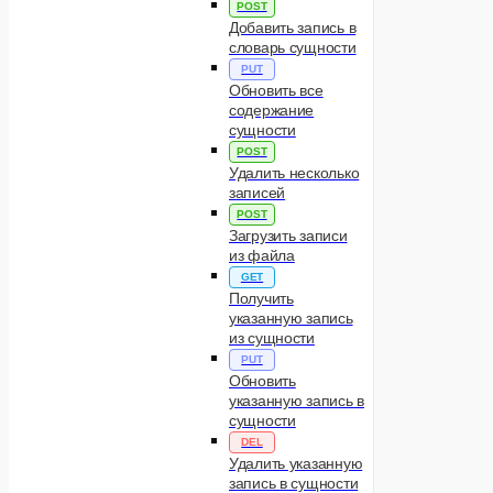
POST
Добавить запись в
словарь сущности
PUT
Обновить все
содержание
сущности
POST
Удалить несколько
записей
POST
Загрузить записи
из файла
GET
Получить
указанную запись
из сущности
PUT
Обновить
указанную запись в
сущности
DEL
Удалить указанную
запись в сущности