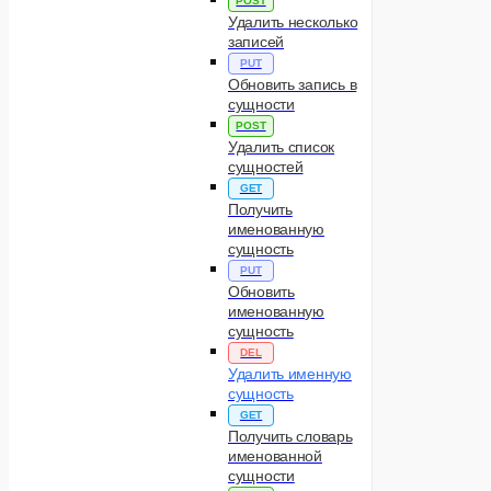
POST
Удалить несколько
записей
PUT
Обновить запись в
сущности
POST
Удалить список
сущностей
GET
Получить
именованную
сущность
PUT
Обновить
именованную
сущность
DEL
Удалить именную
сущность
GET
Получить словарь
именованной
сущности