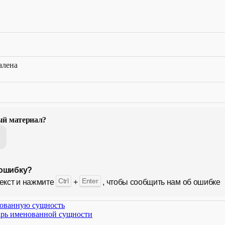
алена
ый материал?
ошибку?
Ctrl
Enter
екст и нажмите
+
, чтобы сообщить нам об ошибке
ованную сущность
арь именованной сущности