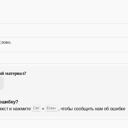
слово.
ый материал?
ошибку?
Ctrl
Enter
екст и нажмите
+
, чтобы сообщить нам об ошибке