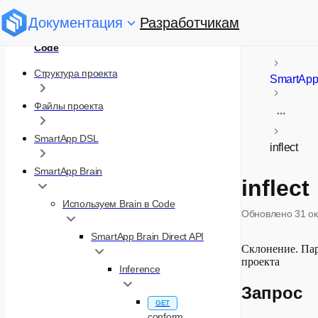
Документация
Разработчикам
Code
Структура проекта
SmartApp
Файлы проекта
SmartApp DSL
inflect
SmartApp Brain
inflect
Используем Brain в Code
Обновлено
31 о
SmartApp Brain Direct API
Склонение. Пар
проекта
Inference
Запрос
GET
conform