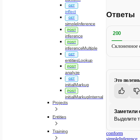
GET
inflect
Ответы
GET
simpleInference
POST
200
inference
POST
Склоненное 
inferenceMultiple
GET
entitiesLookup
POST
analyze
GET
Это полезн
initialMarkup
POST
initialMarkupInternal
Projects
Заметили 
Entities
Выделите т
Training
conform
simpleInference