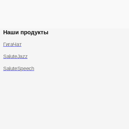
Наши продукты
ГигаЧат
SaluteJazz
SaluteSpeech