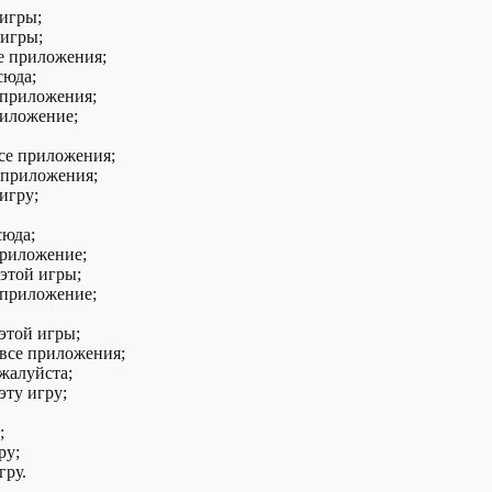
 игры;
 игры;
е приложения;
сюда;
 приложения;
риложение;
се приложения;
 приложения;
игру;
сюда;
приложение;
этой игры;
приложение;
этой игры;
все приложения;
жалуйста;
эту игру;
;
ру;
гру.