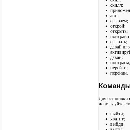
скилл;
приложен
апп;
сыграем;
открой;
открыть;
поиграй с
сыграть;
давай игр
активиру
давай;
поиграем
перейти;
перейди.
Команды
Для остановки 
используйте с
выйти;
хватит;
выйди;
выход;