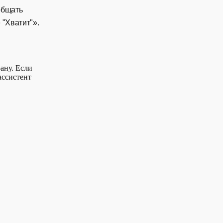
общать
 "Хватит"».
ану. Если
ассистент