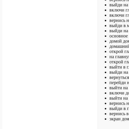
выйди на
включи г
включи г
вернись н
выйди в 
выйди на 
основное
домой до
домашний
открой гл
на главну
открой гл
выйти в 
выйди на
вернуться
перейди н
выйти на
включи д
выйти на
вернись н
выйди в г
вернись в
экран дом