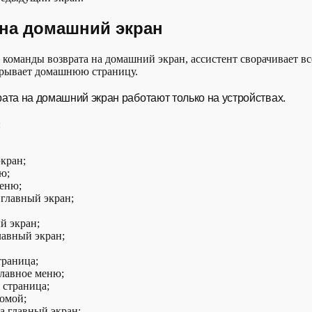
 на домашний экран
команды возврата на домашний экран, ассистент сворачивает в
крывает домашнюю страницу.
ата на домашний экран работают только на устройствах.
:
кран;
ю;
меню;
 главный экран;
й экран;
лавный экран;
траница;
главное меню;
 страница;
домой;
а главный экран;