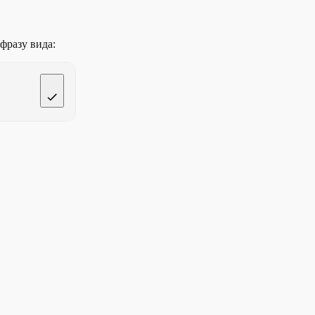
фразу вида: