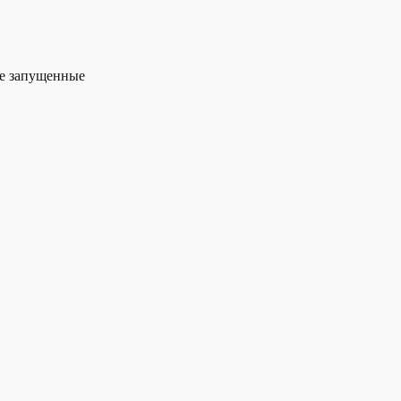
се запущенные