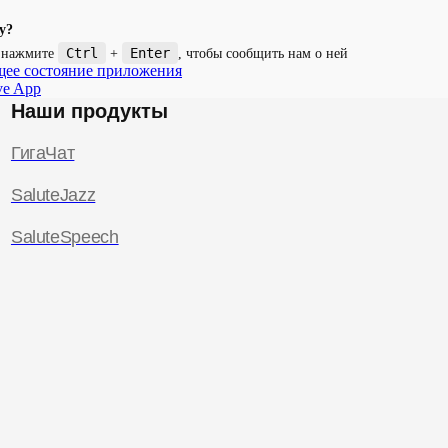
у?
Ctrl
Enter
и нажмите
+
, чтобы сообщить нам о ней
щее состояние приложения
ve App
Наши продукты
ГигаЧат
SaluteJazz
SaluteSpeech