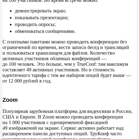
на
100
участников. Во
время встречи можно:
демонстрировать экран;
показывать презентации;
проводить опросы;
обмениваться сообщениями.
С
платными пакетами можно проводить конференции без
ограничений по
времени, вести записи бесед и
трансляций
и
пользоваться хранилищем для файлов. Количество
активных участников облачных конференций
—
до
100
человек. Это больше, чем у
TrueConf: там максимум
составляет 49 активных участников. Но и стоимость
идентичного тарифа с
тем
же набором опций будет выше
—
от 12
000 рублей в
год.
Zoom
Популярная зарубежная платформа для видеосвязи в
России,
США и
Европе. В
Zoom можно проводить конференции
на
1
000 участников с
одновременной фиксацией
49
изображений на
экране. Сервис активно работает над
расширением панели доступных опций. ТруКонф часто