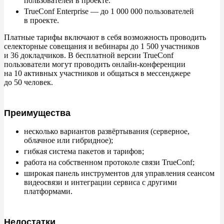
пользователей в
проекте.
TrueConf Enterprise
—
до
1
000
000 пользователей
в
проекте.
Платные тарифы включают в
себя возможность проводить
селекторные совещания и
вебинары до
1
500 участников
и
36
докладчиков. В
бесплатной версии TrueConf
пользователи могут проводить онлайн-конференции
на
10
активных участников и
общаться в
мессенджере
до
50
человек.
Преимущества
несколько вариантов развёртывания (серверное,
облачное или гибридное);
гибкая система пакетов и
тарифов;
работа на
собственном протоколе связи TrueConf;
широкая панель инструментов для управления сеансом
видеосвязи и
интеграции сервиса с
другими
платформами.
Недостатки