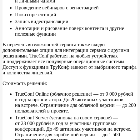
и
личными чатами
Проведение вебинаров с
регистрацией
Показ презентаций
Запись видеотрансляций
Аннотации и
рисование поверх контента и
другие
полезные функции
В
перечень возможностей сервиса также входят
дополнительные опции для интеграции сервиса с
другими
решениями. TrueConf работает на
любых устройствах
и
поддерживает все популярные операционные системы.
Доступ к
функциям в
ТруКонф зависит от
выбранного тарифа
и
количества лицензий.
Стоимость решений:
TrueConf Online (облачное решение)
—
от
9
000 рублей
в
год за
организатора. До
20
активных участников
на
встрече. Ограничение для облачной версии
—
до
200
пользователей в
проекте.
TrueConf Server (установка на
своем сервере)
—
от
23
000 рублей в
год за
участника групповых
конференций. До
49
активных участников на
встрече.
Ограничение для коробочной версии
—
до
1
500