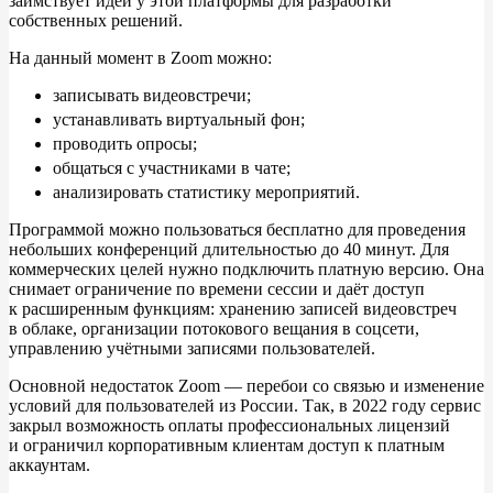
заимствует идеи у
этой платформы для разработки
собственных решений.
На
данный момент в
Zoom можно:
записывать видеовстречи;
устанавливать виртуальный фон;
проводить опросы;
общаться с
участниками в
чате;
анализировать статистику мероприятий.
Программой можно пользоваться бесплатно для проведения
небольших конференций длительностью до
40
минут. Для
коммерческих целей нужно подключить платную версию. Она
снимает ограничение по
времени сессии и
даёт доступ
к
расширенным функциям: хранению записей видеовстреч
в
облаке, организации потокового вещания в
соцсети,
управлению учётными записями пользователей.
Основной недостаток Zoom
— перебои со
связью и
изменение
условий для пользователей из
России. Так, в
2022 году сервис
закрыл возможность оплаты профессиональных лицензий
и
ограничил корпоративным клиентам доступ к
платным
аккаунтам.