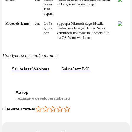
беспла
и Opera, приложение Skype
тная
версия
Microsoft Teams
есть
От 48
Браузеры Microsoft Edge, Mozilla
долла
Firefox, или Google Chrome, Safari,
ров
клиентские приложения Android, iOS,
macOS, Windows, Linux
Продукты из этой статьи:
SaluteJazz Webinars
SaluteJazz ВКС
Автор
Редакция developers.sber.ru
Оцените статью