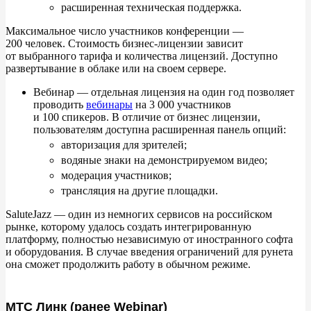
расширенная техническая поддержка.
Максимальное число участников конференции
—
200
человек. Стоимость бизнес-лицензии зависит
от
выбранного тарифа и
количества лицензий. Доступно
развертывание в
облаке или на
своем сервере.
Вебинар
—
отдельная лицензия на
один год позволяет
проводить
вебинары
на
3
000 участников
и
100
спикеров. В
отличие от
бизнес лицензии,
пользователям доступна расширенная панель опций:
авторизация для зрителей;
водяные знаки на
демонстрируемом видео;
модерация участников;
трансляция на
другие площадки.
SaluteJazz
— один из
немногих сервисов на
российском
рынке, которому удалось создать интегрированную
платформу, полностью независимую от
иностранного софта
и
оборудования. В
случае введения ограничений для рунета
она сможет продолжить работу в
обычном режиме.
МТС Линк (ранее Webinar)