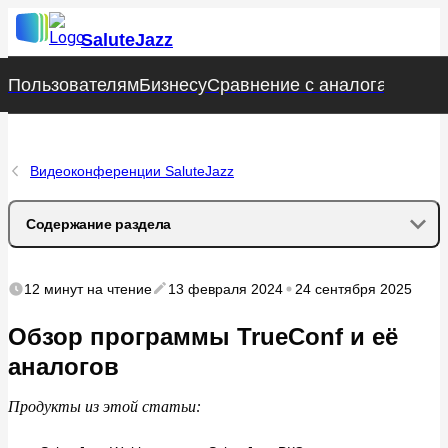
SaluteJazz
Пользователям
Пользователям
Бизнесу
Бизнесу
Сравнение с аналогами
Сравнение с аналогами
Стат
Стат
Видеоконференции SaluteJazz
Содержание раздела
Возможности сервиса TrueConf
12 минут
на чтение
13 февраля 2024
24 сентября 2025
Преимущества
Обзор программы TrueConf и её
аналогов
Недостатки
Продукты из этой статьи:
Аналоги TrueConf