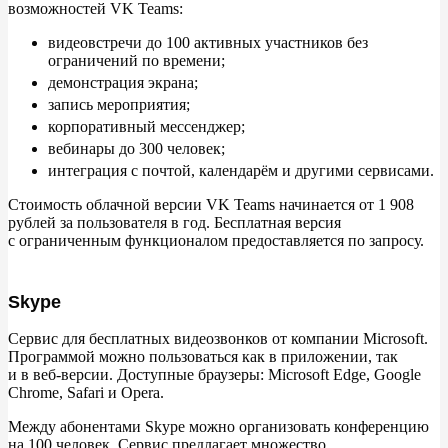
возможностей VK
Teams:
видеовстречи до
100 активных участников без
ограничений по
времени;
демонстрация экрана;
запись мероприятия;
корпоративный мессенджер;
вебинары до
300
человек;
интеграция с
почтой, календарём и
другими сервисами.
Стоимость облачной версии VK
Teams начинается от
1
908
рублей за
пользователя в
год. Бесплатная версия
с
ограниченным функционалом предоставляется по
запросу.
Skype
Сервис для бесплатных видеозвонков от
компании Microsoft.
Программой можно пользоваться как в
приложении, так
и
в
веб-версии. Доступные браузеры: Microsoft Edge, Google
Chrome, Safari и
Opera.
Между абонентами Skype можно организовать конференцию
на
100
человек. Сервис предлагает множество