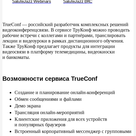
SaluteJazz Webinars
SaluteJazz ВКС
SaluteJazz
МТС Линк (ранее Webinar)
TrueConf
— российский разработчик комплексных решений
видеоконференцсвязи. В
сервисе ТруКонф можно проводить
VideoMost
рабочие встречи с
коллегами и
партнёрами, транслировать
лекции и
видеоуроки в
рамках дистанционного обучения.
Zoom
Также ТруКонф предлагает продукты для интеграции
видеосвязи в
платформу телемедицины, видеокиоски
и
банкоматы.
Яндекс.Телемост
VK Teams
Возможности сервиса TrueConf
Skype
Создание и
планирование онлайн-конференций
Microsoft Teams
Обмен сообщениями и
файлами
Демо экрана
Сравнительная таблица
Трансляция онлайн-мероприятий
Клиентские приложения для всех устройств
и
популярных браузеров
Встроенный корпоративный мессенджер с
групповыми