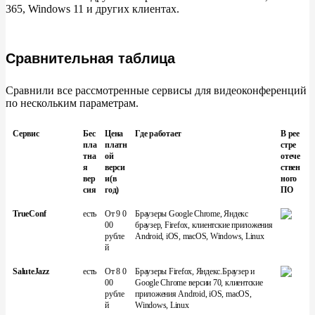
365, Windows 11
и
других клиентах.
Сравнительная таблица
Сравнили все рассмотренные сервисы для видеоконференций
по
нескольким параметрам.
Сервис
Бес
Цена
Где работает
В рее
пла
платн
стре
тна
ой
отече
я
верси
ствен
вер
и(в
ного
сия
год)
ПО
TrueConf
есть
От 9 0
Браузеры Google Chrome, Яндекс
00
браузер, Firefox, клиентские приложения
рубле
Android, iOS, macOS, Windows, Linux
й
SaluteJazz
есть
От 8 0
Браузеры Firefox, Яндекс.Браузер и
00
Google Chrome версии 70, клиентские
рубле
приложения Android, iOS, macOS,
й
Windows, Linux