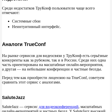
Среди недостатков ТруКонф пользователи чаще всего
отмечают:
Системные сбои
Неинтуитивный интерфейс.
Аналоги TrueConf
На
рынке сервисов для видеосвязи у
ТруКонф есть серьёзные
конкуренты как за
рубежом, так и
в
России. Среди них одна
часть ориентирована на
масштабные онлайн-мероприятия,
а
другая
— на
небольшие конференции и
частные беседы.
Перед тем как приобрести лицензию на
TrueConf, советуем
сравнить этот сервис с
аналогами.
SaluteJazz
SaluteJazz
— сервсис
для видеоконференций
, масштабных
онлайн-мероприятий и
частных бесед. У
SaluteJazz высокий