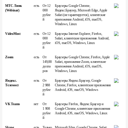
МТС Линк
есть
От 12
Браузеры Google Chrome,
(Webinar)
000
Яндекс.Браузер, Microsoft Edge, Apple
рубле
Safari (не гарантируется), клиентские
й
приложения Android, iOS, macOS,
Windows, Linux
VideoMost
есть
От 12
Браузеры Internet Explorer, Firefox,
000
Safari, клиентские приложения Android,
рубле
iOS, macOS, Windows, Linux
й
Zoom
есть
От
Браузеры Google Chrome, Firefox, Apple
149,88
Safari, приложение Zoom, клиентские
долла
приложения Android, iOS, macOS,
ров
Windows, Linux
Яндекс.
есть
От
Браузеры Яндекс.Браузер, Google
Телемост
2 988
Chrome, Firefox, клиентские приложения
рубле
Android, iOS, macOS, Windows
й
VK Teams
нет
От
Браузеры Firefox, Яндекс.Браузер и
1 908
Google Chrome, клиентские приложения
рубле
Android, iOS, macOS, Windows, Linux
й
Skype
есть
Только
Microsoft Edge, Google Chrome, Safari