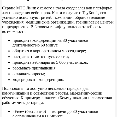
Сервис МТС Линк с
самого начала создавался как платформа
для проведения вебинаров. Как и
в
случае с
ТруКонф, его
успешно используют ритейл-компании, образовательные
учреждения, медицинские организации, тренинговые центры
и
предприятия. В
базовом тарифе у
пользователей есть
возможность:
проводить конференции на
30
участников
длительностью 60
минут;
общаться в корпоративном мессенджере;
настраивать автозапуск сессии;
проводить вебинары до 5 000 участников;
рассылать приглашения;
создавать опросы;
модерировать конференцию.
Пользователям доступно несколько тарифов для
коммуникации и совместной работы, маркетинг-сессий,
обучения. К
примеру, в
пакете
«
Коммуникации и совместная
работа
»
четыре тарифа:
«
Free
»
(бесплатно)
—
встречи до
30
участников
с
ограничением в
60
минут;