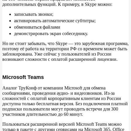
дополнительных функций. К
примеру, в
Skype можно:
записывать звонки;
активировать автоматические субтитры;
обмениваться файлами
демонстрировать экран собеседнику.
Но
не
стоит забывать, что Skype
— это зарубежная программа,
поэтому её
работа на
территории
РФ со
временем может быть
заблокирована. Уже сейчас у
пользователей из
России
возникают сложности с
оплатой расширенной лицензии.
Microsoft Teams
Аналог ТруКонф от
компании Microsoft для обмена
сообщениями, проведения аудио- и
видеозвонков. Из-за
сложностей с
оплатой корпоративным клиентам из
России
доступна только бесплатная версия. Без подключения платной
подписки пользователи могут проводить встречи для 300
участников длительностью до
60
минут.
Пользоваться расширенной версией Microsoft Teams можно
только в
пакете с
другими сервисами на
Microsoft 365, Office