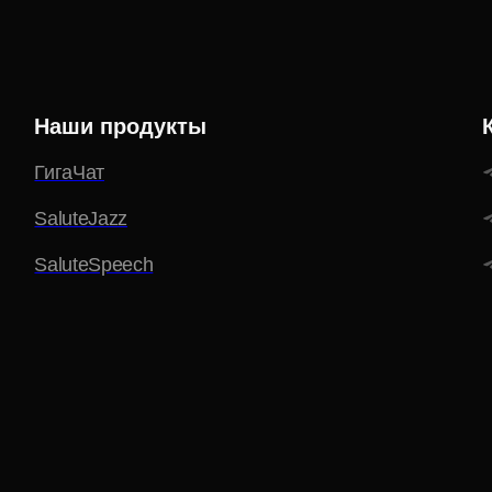
Наши продукты
ГигаЧат
SaluteJazz
SaluteSpeech