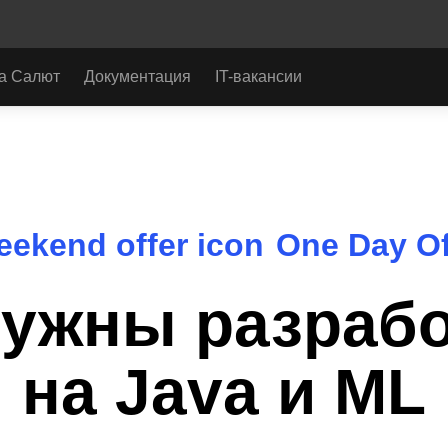
а Салют
Документация
IT-вакансии
и ML
One Day Of
нужны разрабо
на Java и ML