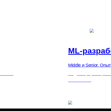
ML-разраб
Middle и Senior. Опыт 
 Москве
11 декабря, воскресе
Всё онлайн