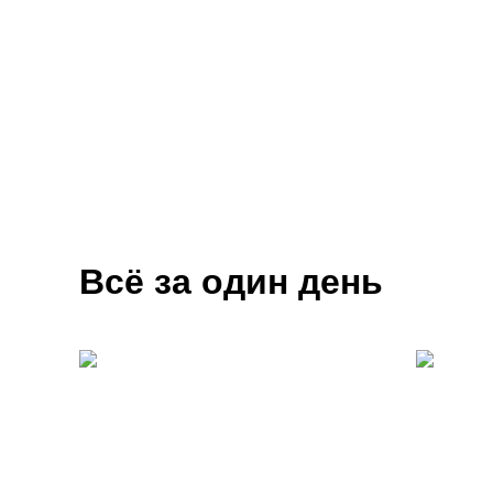
без м
Всё за один день
Знакомство с командами
Техни
с уча