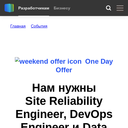
Разработчикам
Бизнесу
Главная
События
Нам нужны Site Reliability Engineer, DevOps Engineer
и Data Scientist
One Day
Offer
Нам нужны
Site Reliability
Engineer, DevOps
Engineer и Data