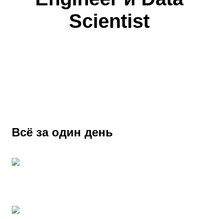
Scientist
Стань частью команды Сбера
без многоэтапных собеседований и тестовых
заданий
Всё за один день
Знакомство с командами