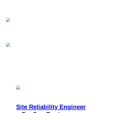
Технические интервью с участниками команды
Обратная связь по итогам интервью
Если всё хорошо — пришлём оффер в этот же
день
Site Reliability Engineer