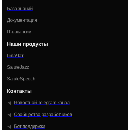
База знаний
Документация
IT-вакансии
Наши продукты
ГигаЧат
SaluteJazz
SaluteSpeech
Контакты
Новостной Telegram-канал
Сообщество разработчиков
Бот поддержки