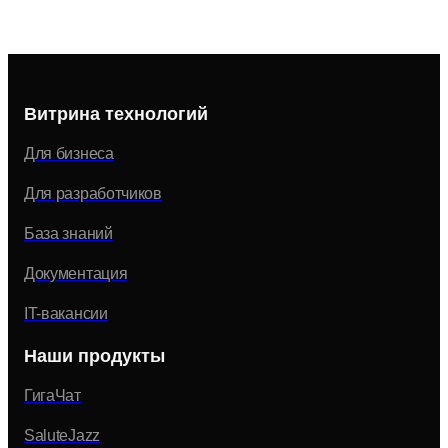
Витрина технологий
Для бизнеса
Для разработчиков
База знаний
Документация
IT-вакансии
Наши продукты
ГигаЧат
SaluteJazz