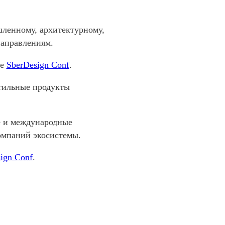
шленному, архитектурному,
направлениям.
те
SberDesign Conf
.
стильные продукты
е и международные
омпаний экосистемы.
ign Conf
.