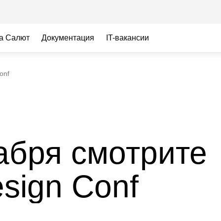
а Салют
Документация
IT-вакансии
onf
абря смотрите
sign Conf