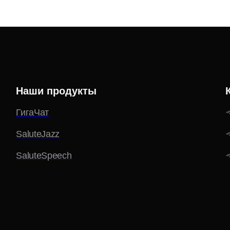
Наши продукты
ГигаЧат
SaluteJazz
SaluteSpeech