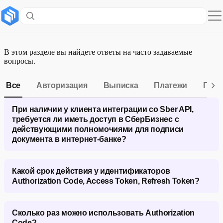
FAQ
Обновлено
10 июня 2026
В этом разделе вы найдете ответы на часто задаваемые
вопросы.
Все
Авторизация
Выписка
Платежи
Пис
При наличии у клиента интеграции со Sber API,
требуется ли иметь доступ в СберБизнес с
действующими полномочиями для подписи
документа в интернет-банке?
Какой срок действия у идентификаторов
Для работы с сервисами Sber API необходимо иметь
Authorization Code, Access Token, Refresh Token?
действующую учетную запись СберБизнес ID для
прохождения авторизации. Также для осуществления
запросов к сервисам Sber API, подразумевающих
создание документов с подписью, учетная запись
Сколько раз можно использовать Authorization
должна иметь соответствующие полномочия, которые
Параметр
Описание
Срок жизни
Спос
Code?