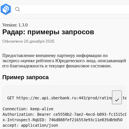
Содержание раздела
Пример запроса
Version: 1.3.0
Радар: примеры запросов
Описание состава заголовков запроса
Обновлено
26 декабря 2025
Предоставление внешнему партнеру информации по
экспресс-оценке рейтинга Юридического лица, описывающей
его благонадежность и текущее финансовое состояние.
Пример запроса
GET https://mc.api.sberbank.ru:443/prod/ratings/lite
Connection: keep-alive
Authorization: Bearer ce5558b2-7ae2-4ecd-b893-fc1515c0
x-Introspect-RqUID: 746d888fef216553e93c11e835db9d50
accept: application/json