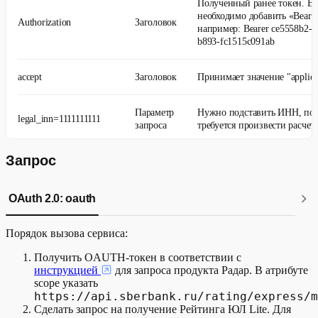
Полученный ранее токен. В 
необходимо добавить «Bearer
Authorization
Заголовок
например: Bearer ce5558b2-7
b893-fc1515c091ab
accept
Заголовок
Принимает значение "applicat
Параметр
Нужно подставить ИНН, по 
legal_inn=1111111111
запроса
требуется произвести расчет
Запрос
Номер модели расчета. Меня
Параметр
model_id=3
значение 3 не нужно, переда
запроса
есть.
OAuth 2.0: oauth
Порядок вызова сервиса:
Получить OAUTH-токен в соответствии с
инструкцией
для запроса продукта Радар. В атрибуте
scope указать
https://api.sberbank.ru/rating/express/m
Сделать запрос на получение Рейтинга ЮЛ Lite. Для