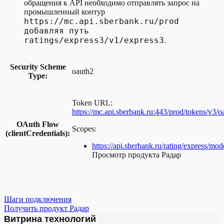
обращения к API необходимо отправлять запрос на
промышленный контур
https://mc.api.sberbank.ru/prod
добавляя путь
ratings/express3/v1/express3
.
Security Scheme
oauth2
Type:
Token URL:
https://mc.api.sberbank.ru:443/prod/tokens/v3/o
OAuth Flow
Scopes:
(clientCredentials):
https://api.sberbank.ru/rating/express/mod
Просмотр продукта Радар
Шаги подключения
Получить продукт Радар
Витрина технологий