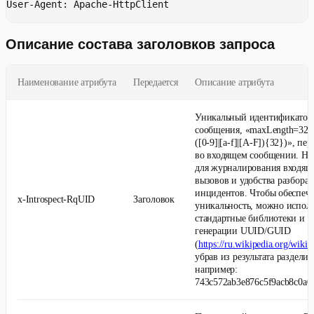
User-Agent: Apache-HttpClient
Описание состава заголовков запроса
Наименование атрибута
Передается
Описание атрибута
Уникальный идентификатор
сообщения, «maxLength=32 и
([0-9]|[a-f]|[A-F]){32})», п
во входящем сообщении. Не
для журналирования входящ
вызовов и удобства разбора
инцидентов. Чтобы обеспеч
x-Introspect-RqUID
Заголовок
уникальность, можно исполь
стандартные библиотеки и к
генерации UUID/GUID
(
https://ru.wikipedia.org/wiki
убрав из результата разделит
например:
743c572ab3e876c5f9acb8c0a0