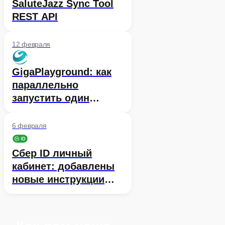
SaluteJazz Sync Tool
REST API
12 февраля
GigaPlayground: как
параллельно
запустить один
промпт сразу на двух
моделях, чтобы
6 февраля
оценить их ответы
Сбер ID личный
кабинет: добавлены
новые инструкции
для разработчиков