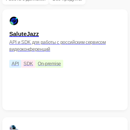
SaluteJazz
API и SDK для работы с российским сервисом
видеоконференций
API
SDK
On-premise