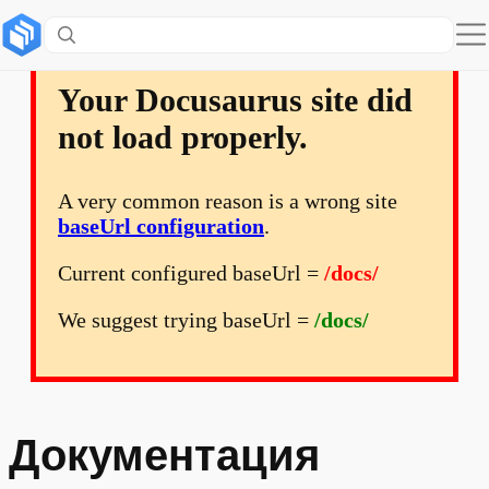
Your Docusaurus site did
not load properly.
A very common reason is a wrong site
baseUrl configuration
.
Current configured baseUrl =
/docs/
We suggest trying baseUrl =
/docs/
Документация