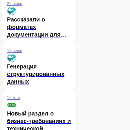
документации Сбер ID
22 июня
личный кабинет
Рассказали о
форматах
документации для
создания контекста
при работе с LLM
19 июня
Генерация
структурированных
данных
12 мая
Новый раздел о
бизнес-требованиях и
технической