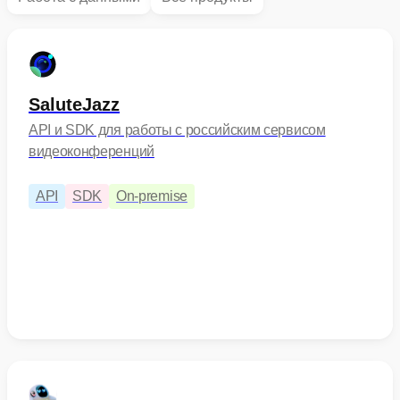
SaluteJazz
API и SDK для работы с российским сервисом
видеоконференций
API
SDK
On-premise