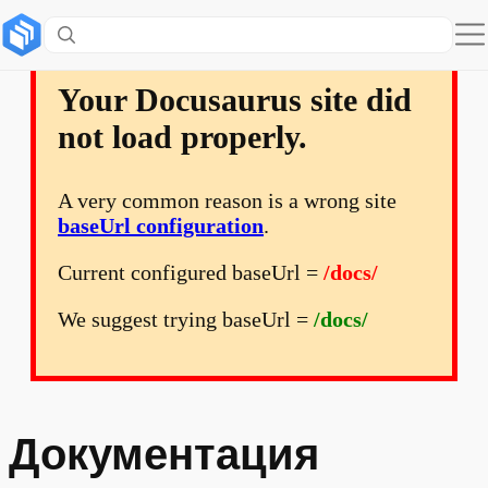
Your Docusaurus site did
not load properly.
A very common reason is a wrong site
baseUrl configuration
.
Current configured baseUrl =
/docs/
We suggest trying baseUrl =
/docs/
Документация