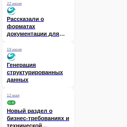
документации Сбер ID
22 июня
личный кабинет
Рассказали о
форматах
документации для
создания контекста
при работе с LLM
19 июня
Генерация
структурированных
данных
12 мая
Новый раздел о
бизнес-требованиях и
технической