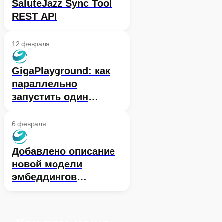
SaluteJazz Sync Tool
REST API
12 февраля
GigaPlayground: как
параллельно
запустить один
промпт сразу на двух
моделях, чтобы
6 февраля
оценить их ответы
Добавлено описание
новой модели
эмбеддингов
GigaEmbeddings-3B-
2025-09