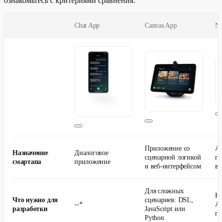
ознакомьтесь с критериями сравнения:
Chat App
Canvas App
Na
Приложение со
An
Назначение
Диалоговое
сценарной логикой
пр
смартапа
приложение
и веб-интерфейсом
ви
Для сложных
На
Что нужно для
сценариев: DSL,
--*
An
разработки
JavaScript или
п
Python