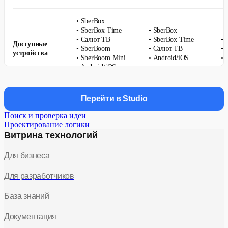
• SberBox
• SberBox Time
• SberBox
• Салют ТВ
• SberBox Time
• 
Доступные
• SberBoom
• Салют ТВ
• 
устройства
• SberBoom Mini
• Android/iOS
• 
• Android/iOS
приложение
приложение
Перейти в Studio
• Code
Рекомендуемые
• SmartApp API
Поиск и проверка идеи
• Graph
инструменты
• Assistant Client
An
Проектирование логики
• Code
разработки
• SmartApp
Витрина технологий
Framework
Для бизнеса
• 
• Голос
• Голос
• 
Для разработчиков
• Касание
Способы
• Касание
• 
• Пульт
взаимодействия
• Пульт
• 
База знаний
• Текст
• Текст
• 
• Жесты
ге
Документация