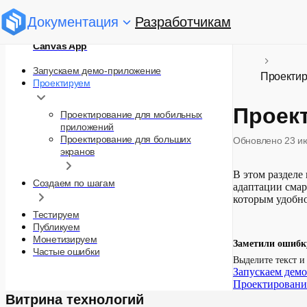
Документация
Разработчикам
Canvas App
Запускаем демо-приложение
Проекти
Проектируем
Проек
Проектирование для мобильных
приложений
Проектирование для больших
Обновлено
23 и
экранов
В этом разделе
Создаем по шагам
адаптации смар
которым удобно
Тестируем
Публикуем
Монетизируем
Заметили ошибк
Частые ошибки
Выделите текст 
Запускаем дем
Проектировани
Витрина технологий