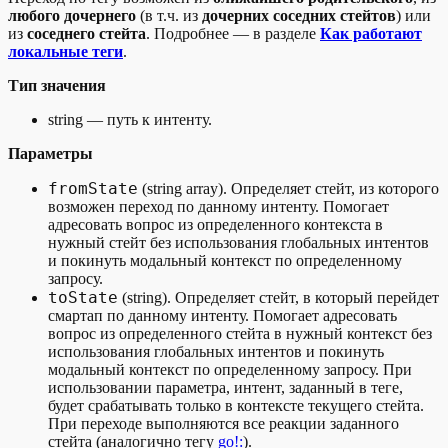
любого дочернего
(в т.ч. из
дочерних соседних стейтов
) или
из
соседнего стейта
. Подробнее — в разделе
Как работают
локальные теги
.
Тип значения
string — путь к интенту.
Параметры
fromState
(string array). Определяет стейт, из которого
возможен переход по данному интенту. Помогает
адресовать вопрос из определенного контекста в
нужный стейт без использования глобальных интентов
и покинуть модальный контекст по определенному
запросу.
toState
(string). Определяет стейт, в который перейдет
смартап по данному интенту. Помогает адресовать
вопрос из определенного стейта в нужный контекст без
использования глобальных интентов и покинуть
модальный контекст по определенному запросу. При
использовании параметра, интент, заданный в теге,
будет срабатывать только в контексте текущего стейта.
При переходе выполняются все реакции заданного
стейта (аналогично тегу
go!:
).