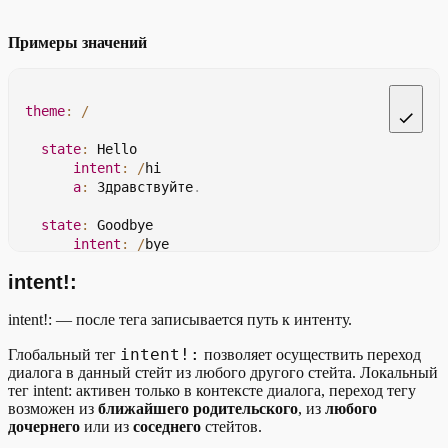
Примеры значений
theme
:
/
state
:
Hello
intent
:
/
hi
a
:
 Здравствуйте
.
state
:
Goodbye
intent
:
/
bye
a
:
 До свидания
.
intent!:
state
:
CatchAll
intent!: — после тега записывается путь к интенту.
event
:
 noMatch
a
:
 Вы сказали
:
{
{
 $request
.
query
}
}
intent!:
Глобальный тег
позволяет осуществить переход
диалога в данный стейт из любого другого стейта. Локальный
state
:
Time
тег intent: активен только в контексте диалога, переход тегу
intent
:
/
Который час 
||
 fromState
=
/
КакДела
,
 on
возможен из
ближайшего родительского
, из
любого
дочернего
или из
соседнего
стейтов.