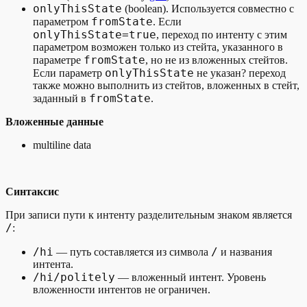
onlyThisState
(boolean). Используется совместно с
fromState
параметром
. Если
onlyThisState=true
, переход по интенту с этим
параметром возможен только из стейта, указанного в
fromState
параметре
, но не из вложенных стейтов.
onlyThisState
Если параметр
не указан? переход
также можно выполнить из стейтов, вложенных в стейт,
fromState
заданный в
.
Вложенные данные
multiline data
Синтаксис
При записи пути к интенту разделительным знаком является
/
:
/hi
/
— путь составляется из символа
и названия
интента.
/hi/politely
— вложенный интент. Уровень
вложенности интентов не ограничен.