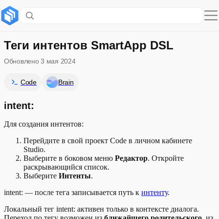
Содержание раздела
intent:
Теги интентов SmartApp DSL
Обновлено
3 мая 2024
intent!:
Code
Brain
intent:
Для создания интентов:
Перейдите в свой проект Code в личном кабинете
Studio.
Выберите в боковом меню
Редактор
. Откройте
раскрывающийся список.
Выберите
Интенты
.
intent: — после тега записывается путь к
интенту
.
Локальный тег intent: активен только в контексте диалога.
Переход по тегу возможен из
ближайшего родительского
, из