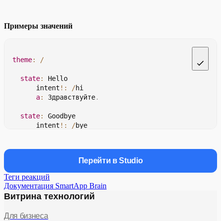
Примеры значений
theme
:
/
state
:
Hello
        intent
!
:
/
hi
a
:
 Здравствуйте
.
state
:
Goodbye
        intent
!
:
/
bye
a
:
 До свидания
.
state
:
CatchAll
Перейти в Studio
event
:
 noMatch
a
:
 Вы сказали
:
{
{
 $request
.
query
}
}
Теги реакций
Документация SmartApp Brain
Витрина технологий
Для бизнеса