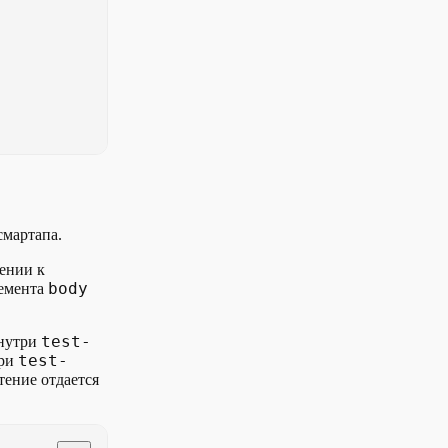
смартапа.
ении к
body
лемента
test-
внутри
test-
ри
тение отдается