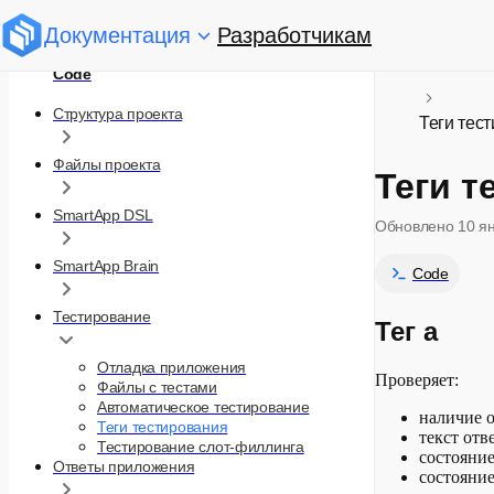
Документация
Разработчикам
Code
Структура проекта
Теги тес
Файлы проекта
Теги т
SmartApp DSL
Обновлено
10 я
SmartApp Brain
Code
Тестирование
Тег a
Отладка приложения
Проверяет:
Файлы с тестами
Автоматическое тестирование
наличие о
Теги тестирования
текст отве
Тестирование слот-филлинга
состояние
Ответы приложения
состояние