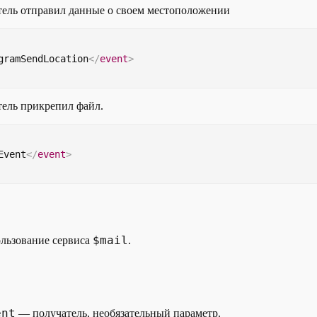
тель отправил данные о своем местоположении
gramSendLocation
</
event
>
тель прикрепил файл.
Event
</
event
>
$mail
льзование сервиса
.
ent
— получатель, необязательный параметр.