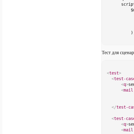
        scrip
            $
             
             
             
            )
Тест для сценар
<
test
>
<
test-cas
<
q
>
se
<
mail
</
test-ca
<
test-cas
<
q
>
se
<
mail