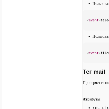
Пользова
<
event
>
tele
Пользова
<
event
>
file
Тег mail
Проверяет испо
Атрибуты
recipi