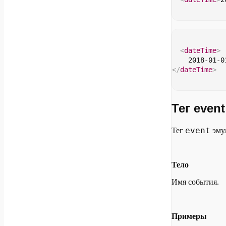
<
dateTime
>
    2018-01-0
</
dateTime
>
Тег event
event
Тег
эмул
Тело
Имя события.
Примеры