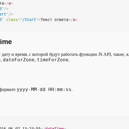
та
</
a
>
d
"
/>
art
"
/>
d
"
class
=
"
/Start
"
>
Текст ответа
</
a
>
Time
дату и время, с которой будут работать функции JS API, такие, к
e
dateForZone
timeForZone
,
,
.
yyyy-MM-dd HH:mm:ss
 формате
.
016-06-07 13:23:55
</
dateTime
>