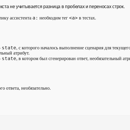
кста не учитывается разница в пробелах и переносах строк.
a:
<a>
лику ассистента
необходим тег
в тестах.
state
—
, с которого началось выполнение сценария для текущего
льный атрибут.
state
—
, в котором был сгенерирован ответ, необязательный атр
го ответа, необязательно.