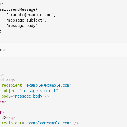
t:
mail.sendMessage(
   "example@example.com",
   "message subject",
   "message body"
;
ия:
e
>
nd1
</
q
>
recipient
=
"
example@example.com
"
subject
=
"
message subject
"
body
=
"
message body
"
/>
se
>
e
>
nd2
</
q
>
recipient
=
"
example@example.com
"
/>