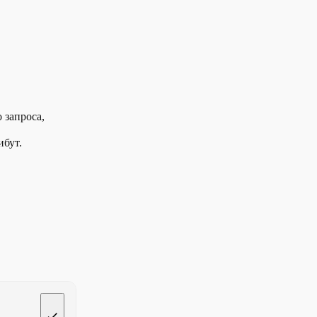
Тег responseData
Тег state
Тег test-case
Тег test
 запроса,
Тег timeout
ибут.
Тег timeoutReply