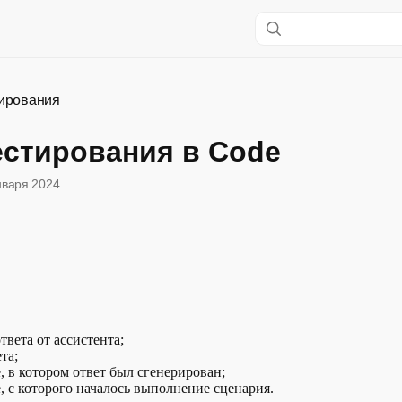
тирования
естирования в Code
нваря 2024
твета от ассистента;
та;
, в котором ответ был сгенерирован;
, с которого началось выполнение сценария.