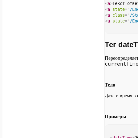
<
a
>
Текст отве
<
a
state
=
"
/En
<
a
class
=
"
/St
<
a
state
=
"
/En
Тег date
Переопределяет 
currentTim
Тело
Дата и время в
Примеры
<
dateTime
>
2