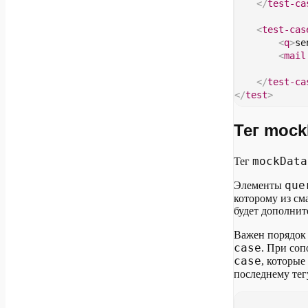
</
test-ca
<
test-cas
<
q
>
se
<
mail
</
test-ca
</
test
>
Тег mock
mockData
Тег
que
Элементы
которому из сма
будет дополнит
Важен порядок
case
. При соп
case
, которые
последнему те