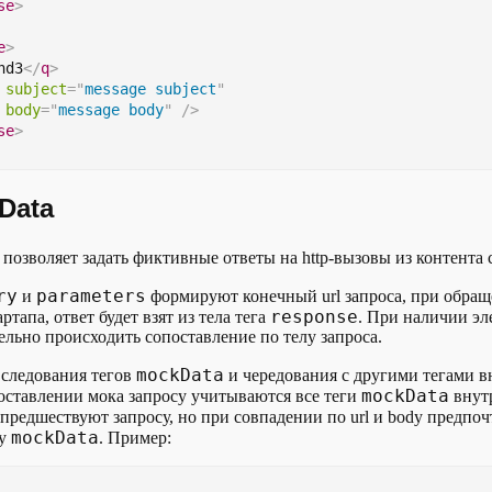
se
>
e
>
nd3
</
q
>
subject
=
"
message subject
"
body
=
"
message body
"
/>
se
>
Data
позволяет задать фиктивные ответы на http-вызовы из контента 
ry
parameters
и
формируют конечный url запроса, при обращ
response
ртапа, ответ будет взят из тела тега
. При наличии э
ельно происходить сопоставление по телу запроса.
mockData
 следования тегов
и чередования с другими тегами 
mockData
оставлении мока запросу учитываются все теги
внут
 предшествуют запросу, но при совпадении по url и body предпоч
mockData
гу
. Пример: