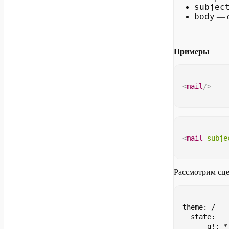
subjec
body
— с
Примеры
<
mail
/>
<
mail
subje
Рассмотрим сц
theme: /
    state:
        q!: *