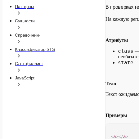
Паттерны
В проверках те
На каждую реп
Сущности
Справочники
Атрибуты
Классификатор STS
class
необязате
state
Слот-филлинг
JavaScript
Тело
Текст ожидаемо
Примеры
<
a
>
</
a
>