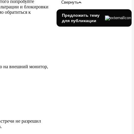
этого попробуйте
Я вышел из встречи и
Свернуть
ильтрации и блокировки
теперь не могу скачать чат
о обратиться к
Предложить тему
Включена расшифровка
для публикации
встречи, но я её не вижу
На записи встречи не видно
чат встречи
Проблема с записью встреч
или вебинаров
ко на внешний монитор,
Запись видеовстречи была
отменена
Запись не скачивается
Не работает демонстрация
экрана на Mac
Не получается
транслировать звонок со
встречи не разрешил
смартфона на SberPortal
.
или SberBox Top