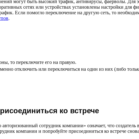
чений могут быть высокий трафик, антивирусы, фаерволы. Для 
поративных сетях или устройствах установлены настройки для ф
рафик. Если помогло переключение на другую сеть, то необходим
упов
.
оны, то переключите его на правую.
енно отключить или переключиться на один из них (либо толь
присоединиться ко встрече
 авторизованный сотрудник компании» означает, что создатель 
рудник компании и попробуйте присоединиться ко встрече снова