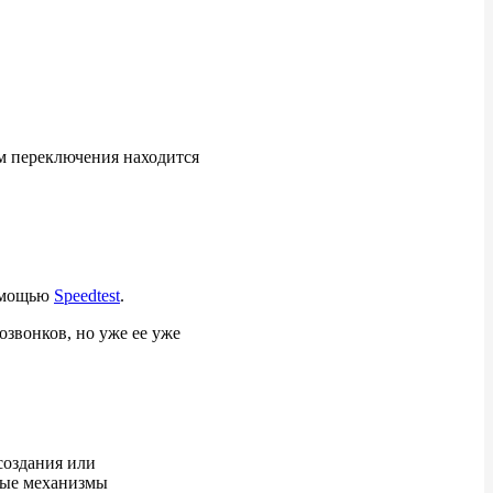
Для Windows
Для macOS
Бесконечная загрузка.
Проблема с авторизацией
им переключения находится
Kaspersky Internet
Security/Security Cloud
Kaspersky Endpoint Security
11
помощью
Speedtest
.
Dr.Web
озвонков, но уже ее уже
Avast
ESET Internet Security
AVG Antivirus
360 Total Security
создания или
ные механизмы