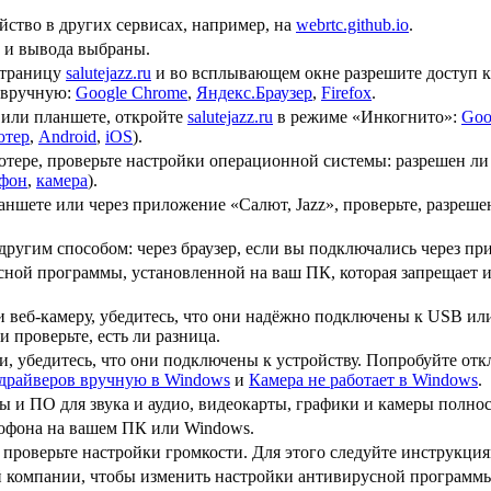
йство в других сервисах, например, на
webrtc.github.io
.
а и вывода выбраны.
 страницу
salutejazz.ru
и во всплывающем окне разрешите доступ к
я вручную:
Google Chrome
,
Яндекс.Браузер
,
Firefox
.
е или планшете, откройте
salutejazz.ru
в режиме «Инкогнито»:
Goo
ютер
,
Android
,
iOS
).
ютере, проверьте настройки операционной системы: разрешен ли
фон
,
камера
).
ланшете или через приложение «Салют, Jazz», проверьте, разреш
другим способом: через браузер, если вы подключались через пр
ной программы, установленной на ваш ПК, которая запрещает и
 веб-камеру, убедитесь, что они надёжно подключены к USB ил
 проверьте, есть ли разница.
, убедитесь, что они подключены к устройству. Попробуйте отк
драйверов вручную в Windows
и
Камера не работает в Windows
.
ры и ПО для звука и аудио, видеокарты, графики и камеры полно
офона на вашем ПК или Windows.
, проверьте настройки громкости. Для этого следуйте инструкци
й компании, чтобы изменить настройки антивирусной программы