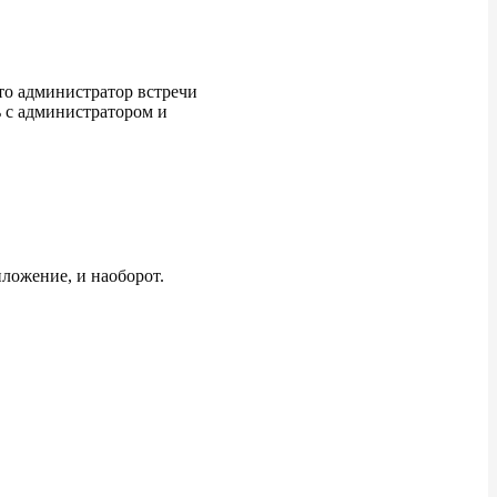
Сообщение «Выбрано
устройство ввода звука не
как в системе»
что администратор встречи
ь с администратором и
Сообщение «Ограничения
базовой лицензии»
Проблемы с учётной
записью
Не помню логин или
пароль от своей учётной
иложение, и наоборот.
записи
Пытаюсь сбросить пароль,
но письмо не приходит на
почту
Не получилось
авторизоваться
Ошибки установки или
обновления приложения