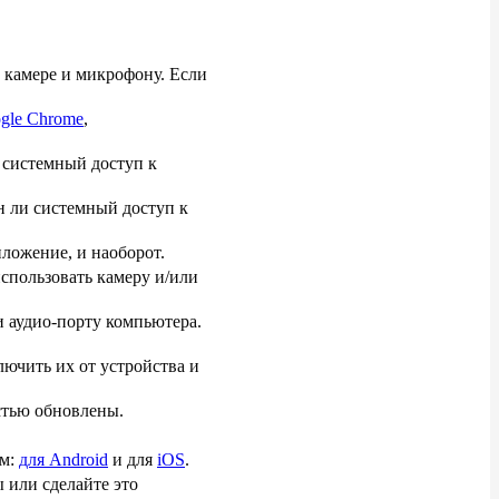
 камере и микрофону. Если
gle Chrome
,
 системный доступ к
ен ли системный доступ к
иложение, и наоборот.
спользовать камеру и/или
и аудио-порту компьютера.
лючить их от устройства и
стью обновлены.
ям:
для Android
и для
iOS
.
 или сделайте это