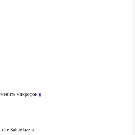
е сменить микрофон
в
ите SaluteJazz и