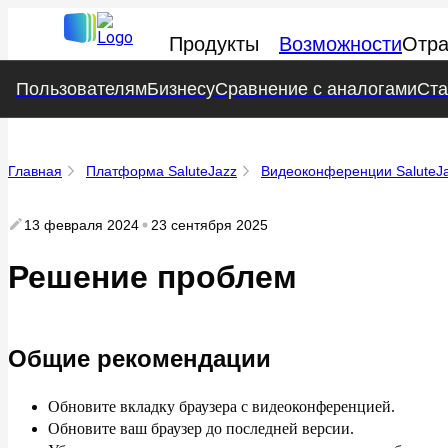
Продукты
Возможности
Отра
Пользователям
Пользователям
Бизнесу
Бизнесу
Сравнение с аналогами
Сравнение с аналогами
Ста
Ст
Главная
Платформа SaluteJazz
Видеоконференции SaluteJ
13 февраля 2024
23 сентября 2025
Решение проблем
Общие рекомендации
Обновите вкладку браузера с видеоконференцией.
Обновите ваш браузер до последней версии.