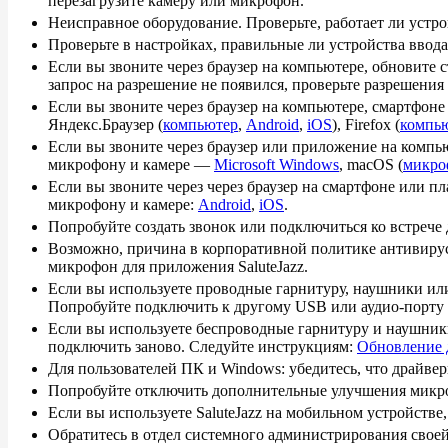
перезагрузите камеру или микрофон.
Неисправное оборудование. Проверьте, работает ли устро
Проверьте в настройках, правильные ли устройства ввод
Если вы звоните через браузер на компьютере, обновите
запрос на разрешение не появился, проверьте разрешени
Если вы звоните через браузер на компьютере, смартфон
Яндекс.Браузер (
компьютер
,
Android
,
iOS
), Firefox (
компь
Если вы звоните через браузер или приложение на компь
микрофону и камере —
Microsoft Windows
, macOS (
микро
Если вы звоните через через браузер на смартфоне или п
микрофону и камере:
Android
,
iOS
.
Попробуйте создать звонок или подключиться ко встрече 
Возможно, причина в корпоративной политике антивирус
микрофон для приложения SaluteJazz.
Если вы используете проводные гарнитуру, наушники или
Попробуйте подключить к другому USB или аудио-порту и
Если вы используете беспроводные гарнитуру и наушники
подключить заново. Следуйте инструкциям:
Обновление 
Для пользователей ПК и Windows: убедитесь, что драйве
Попробуйте отключить дополнительные улучшения микр
Если вы используете SaluteJazz на мобильном устройстве
Обратитесь в отдел системного администрирования свое