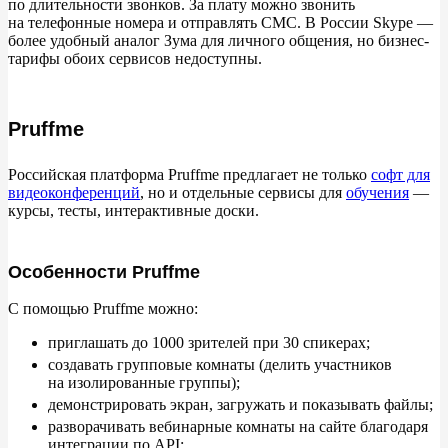
по
длительности звонков. За
плату можно звонить
на
телефонные номера и
отправлять СМС. В
России Skype
—
более удобный аналог Зума для личного общения, но
бизнес-
тарифы обоих сервисов недоступны.
Pruffme
Российская платформа Pruffme предлагает не
только
софт для
видеоконференций
, но
и
отдельные сервисы для
обучения
—
курсы, тесты, интерактивные доски.
Особенности Pruffme
С
помощью Pruffme можно:
приглашать до
1000 зрителей при 30
спикерах;
создавать групповые комнаты (делить участников
на
изолированные группы);
демонстрировать экран, загружать и
показывать файлы;
разворачивать вебинарные комнаты на
сайте благодаря
интеграции по
API;