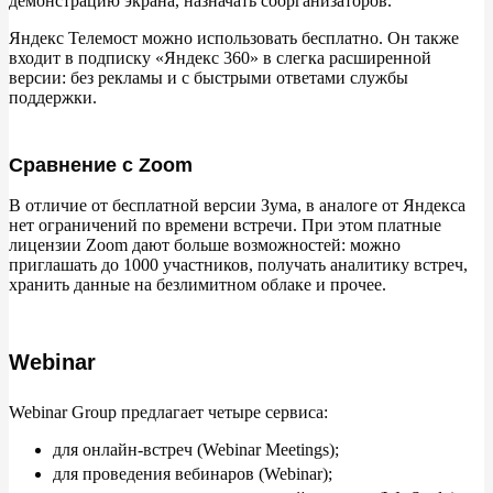
демонстрацию экрана, назначать соорганизаторов.
Яндекс Телемост можно использовать бесплатно. Он
также
входит в
подписку
«
Яндекс 360
»
в
слегка расширенной
версии: без рекламы и
с
быстрыми ответами службы
поддержки.
Сравнение с Zoom
В
отличие от
бесплатной версии Зума, в
аналоге от
Яндекса
нет ограничений по
времени встречи. При этом платные
лицензии Zoom дают больше возможностей: можно
приглашать до
1000
участников, получать аналитику встреч,
хранить данные на
безлимитном облаке и
прочее.
Webinar
Webinar Group предлагает четыре сервиса:
для онлайн-встреч (Webinar Meetings);
для проведения вебинаров (Webinar);