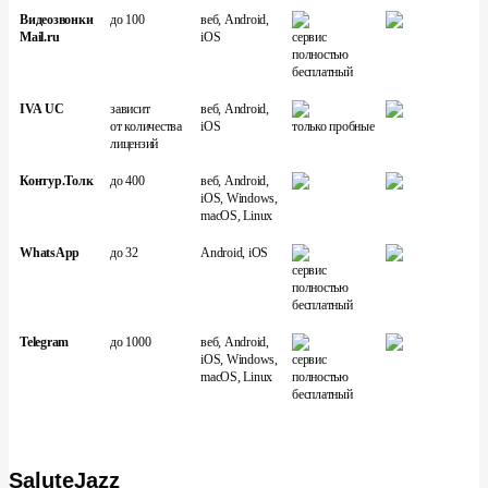
Видеозвонки
до 100
веб, Android,
Mail.ru
iOS
сервис
полностью
бесплатный
IVA UC
зависит
веб, Android,
от количества
iOS
только пробные
лицензий
Контур.Толк
до 400
веб, Android,
iOS, Windows,
macOS, Linux
WhatsApp
до 32
Android, iOS
сервис
полностью
бесплатный
Telegram
до 1000
веб, Android,
iOS, Windows,
сервис
macOS, Linux
полностью
бесплатный
SaluteJazz