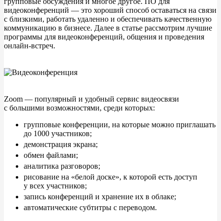
групповые обсуждения и
многое другое. ПО
для
видеоконференций
—
это хороший способ оставаться на
связи
с
близкими, работать удаленно и
обеспечивать качественную
коммуникацию в
бизнесе. Далее в
статье рассмотрим лучшие
программы для видеоконференций, общения и
проведения
онлайн-встреч.
Zoom
— популярный и
удобный сервис видеосвязи
с
большими возможностями, среди которых:
групповые конференции, на
которые можно приглашать
до
1000
участников;
демонстрация экрана;
обмен файлами;
аналитика разговоров;
рисование на
«
белой доске
»
, к
которой есть доступ
у
всех участников;
запись конференций и
хранение их
в
облаке;
автоматические субтитры с
переводом.