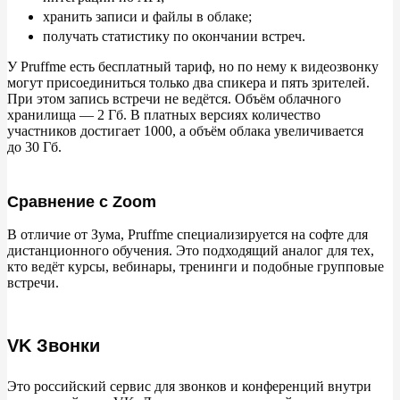
хранить записи и
файлы в
облаке;
получать статистику по
окончании встреч.
У
Pruffme есть бесплатный тариф, но
по
нему к
видеозвонку
могут присоединиться только два спикера и
пять зрителей.
При этом запись встречи не
ведётся. Объём облачного
хранилища
— 2
Гб. В
платных версиях количество
участников достигает 1000, а
объём облака увеличивается
до
30
Гб.
Сравнение с Zoom
В
отличие от
Зума, Pruffme специализируется на
софте для
дистанционного обучения. Это подходящий аналог для тех,
кто ведёт курсы, вебинары, тренинги и
подобные групповые
встречи.
VK Звонки
Это российский сервис для звонков и
конференций внутри