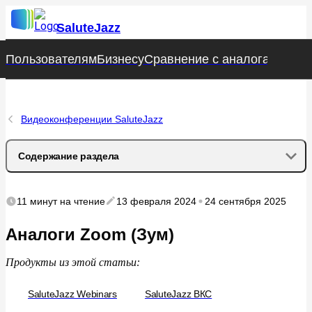
SaluteJazz
Пользователям
Пользователям
Бизнесу
Бизнесу
Сравнение с аналогами
Сравнение с аналогами
Стат
Стат
Видеоконференции SaluteJazz
Содержание раздела
Почему российские компании переходят с Zoom на
11 минут
на чтение
13 февраля 2024
24 сентября 2025
SaluteJazz
Аналоги Zoom (Зум)
Чем можно заменить Zoom
Продукты из этой статьи:
Чем руководствуются российские компании, стремясь
заменить Zoom на SaluteJazz?
SaluteJazz Webinars
SaluteJazz ВКС