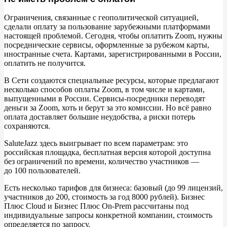
Особенности Видеозвонков Mail.ru
Ограничения, связанные с
геополитической ситуацией,
сделали оплату за
пользование зарубежными платформами
настоящей проблемой. Сегодня, чтобы оплатить Zoom, нужны
Сравнение с Zoom
посреднические сервисы, оформленные за
рубежом карты,
иностранные счета. Картами, зарегистрированными в
России,
IVA UC
оплатить не
получится.
В
Сети создаются специальные ресурсы, которые предлагают
Сравнение с Zoom
несколько способов оплаты Zoom, в
том числе и
картами,
выпущенными в
России. Сервисы-посредники переводят
Контур.Толк
деньги за
Zoom, хоть и
берут за
это комиссии. Но
всё равно
оплата доставляет большие неудобства, а
риски потерь
сохраняются.
Сравнение с Zoom
SaluteJazz здесь выигрывает по
всем параметрам: это
Видеозвонки в мессенджерах
российская площадка, бесплатная версия которой доступна
без ограничений по
времени, количество участников
—
до
100
пользователей.
Сравнение с Zoom
Есть несколько тарифов для бизнеса: базовый (до
99
лицензий,
участников до
200, стоимость за
год 8000
рублей). Бизнес
Плюс Cloud и
Бизнес Плюс On-Prem рассчитаны под
индивидуальные запросы конкретной компании, стоимость
определяется по
запросу.