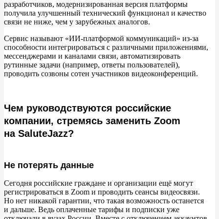
Особенности Телемоста
разработчиков, модернизированная версия платформы
получила улучшенный технический функционал и
качество
связи не
ниже, чем у
зарубежных аналогов.
Сравнение с Zoom
Сервис называют
«
ИИ-платформой коммуникаций
»
из-за
Webinar
способности интегрироваться с
различными приложениями,
мессенджерами и
каналами связи, автоматизировать
рутинные задачи (например, ответы пользователей),
Особенности Webinar
проводить созвоны сотен участников видеоконференций.
Сравнение с Zoom
Чем руководствуются российские
VideoMost
компании, стремясь заменить Zoom
Особенности VideoMost
на SaluteJazz?
Сравнение с Zoom
Не потерять данные
TrueConf
Сегодня российские граждане и
организации ещё могут
регистрироваться в
Zoom и
проводить сеансы видеосвязи.
Особенности TrueConf
Но
нет никакой гарантии, что такая возможность останется
и
дальше. Ведь оплаченные тарифы и
подписки уже
Сравнение с Zoom
отключали в
вузах России. Вместе с
отключением аккаунтов