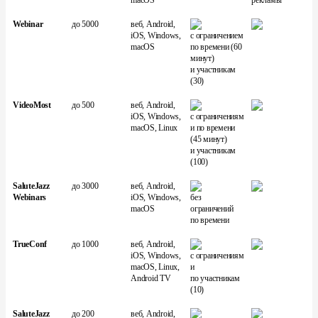
macOS
рекламы
Webinar
до 5000
веб, Android,
iOS, Windows,
с ограничением
macOS
по времени (60
минут)
и участникам
(30)
VideoMost
до 500
веб, Android,
iOS, Windows,
с ограничениям
macOS, Linux
и по времени
(45 минут)
и участникам
(100)
SaluteJazz
до 3000
веб, Android,
Webinars
iOS, Windows,
без
macOS
ограничений
по времени
TrueConf
до 1000
веб, Android,
iOS, Windows,
с ограничениям
macOS, Linux,
и
Android TV
по участникам
(10)
SaluteJazz
до 200
веб, Android,