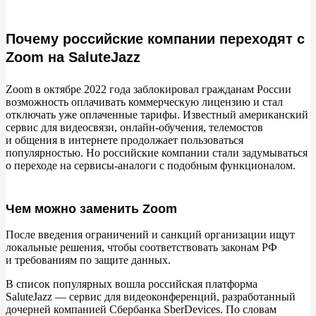
Не потерять данные
Почему российские компании переходят с
Обеспечить безопасность
Zoom на SaluteJazz
Не иметь проблем с оплатой
Zoom в
октябре 2022 года заблокировал гражданам России
Пользоваться господдержкой
возможность оплачивать коммерческую лицензию и
стал
отключать уже оплаченные тарифы. Известный американский
сервис для видеосвязи, онлайн-обучения, телемостов
ПО для видеоконференций
и
общения в
интернете продолжает пользоваться
популярностью. Но
российские компании стали задумываться
Как выбрать программу для видеоконференций
о
переходе на
сервисы-аналоги с
подобным функционалом.
SaluteJazz
Чем можно заменить Zoom
Особенности SaluteJazz
После введения ограничений и
санкций организации ищут
локальные решения, чтобы соответствовать законам
РФ
Сравнение с Zoom
и
требованиям по
защите данных.
В
список популярных вошла российская платформа
Яндекс Телемост
SaluteJazz
—
сервис для видеоконференций, разработанный
дочерней компанией Сбербанка SberDevices. По
словам