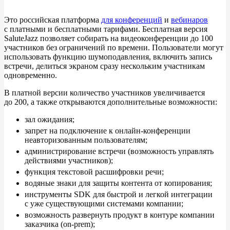
Это российская платформа
для конференций
и
вебинаров
с
платными и
бесплатными тарифами. Бесплатная версия
SaluteJazz позволяет собирать на
видеоконференции до
100
участников без ограничений по
времени. Пользователи могут
использовать функцию шумоподавления, включить запись
встречи, делиться экраном сразу нескольким участникам
одновременно.
В
платной версии количество участников увеличивается
до
200, а
также открываются дополнительные возможности:
зал ожидания;
запрет на
подключение к
онлайн-конференции
неавторизованным пользователям;
администрирование встречи (возможность управлять
действиями участников);
функция текстовой расшифровки речи;
водяные знаки для защиты контента от
копирования;
инструменты SDK для быстрой и
легкой интеграции
с
уже существующими системами компании;
возможность развернуть продукт в
контуре компании
заказчика (on-prem);