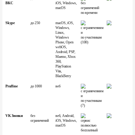
ВКС
iOS, Windows,
без
macOS
ограничений
по времени
Skype
до 250
macOS, iOS,
Windows,
с ограничениям
Linux,
и
Windows
по участникам
Phone, Open
(100)
webOS,
Android, PSP,
Maemo, Xbox
360,
PlayStation
Vita,
BlackBerry
Pruffme
до 1000
веб
с ограничениям
и
по участникам
(7)
VK Звонки
без
веб, Android,
ограничений
iOS, Windows,
сервис
macOS
полностью
бесплатный