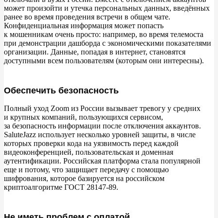
может произойти и
утечка персональных данных, введённых
ранее во
время проведения встречи в
общем чате.
Skype
Конфиденциальная информация может попасть
к
мошенникам очень просто: например, во
время телемоста
Особенности Skype
при демонстрации дашборда с
экономическими показателями
организации. Данные, попадая в
интернет, становятся
доступными всем пользователям (которым они интересны).
Сравнение с Zoom
Pruffme
Обеспечить безопасность
Особенности Pruffme
Полный уход Zoom из
России вызывает тревогу у
средних
и
крупных компаний, пользующихся сервисом,
Сравнение с Zoom
за
безопасность информации после отключения аккаунтов.
SaluteJazz использует несколько уровней защиты, в
числе
которых проверки кода на
уязвимость перед каждой
VK Звонки
видеоконференцией, пользовательская и
доменная
аутентификации. Российская платформа стала популярной
Особенности VK Звонков
еще и
потому, что защищает передачу с
помощью
шифрования, которое базируется на
российском
криптоалгоритме ГОСТ 28147-89.
Сравнение с Zoom
Видеозвонки Mail.ru
Не иметь проблем с оплатой