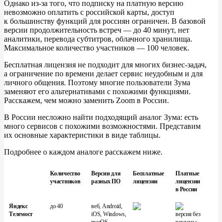
Однако из-за того, что подписку на
платную версию
невозможно оплатить с
российской карты, доступ
к
большинству функций для россиян ограничен. В
базовой
версии продолжительность встреч
— до
40
минут, нет
аналитики, перевода субтитров, облачного хранилища.
Максимальное количество участников
— 100
человек.
Бесплатная лицензия не
подходит для многих бизнес-задач,
а
ограничение по
времени делает сервис неудобным и
для
личного общения. Поэтому многие пользователи Зума
заменяют его альтернативами с
похожими функциями.
Расскажем, чем можно заменить Zoom в
России.
В
России несложно найти подходящий аналог Зума: есть
много сервисов с
похожими возможностями. Представим
их
основные характеристики в
виде таблицы.
Подробнее о
каждом аналоге расскажем ниже.
Количество
Версии для
Бесплатные
Платные
участников
разных ПО
лицензии
лицензии
в России
Яндекс
до 40
веб, Android,
Телемост
iOS, Windows,
версия без