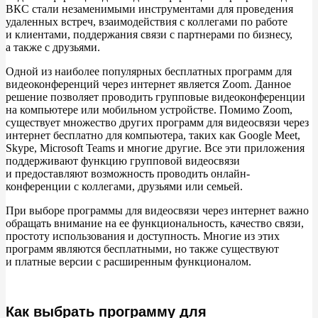
ВКС стали незаменимыми инструментами для проведения
удаленных встреч, взаимодействия с
коллегами по
работе
и
клиентами, поддержания связи с
партнерами по
бизнесу,
а
также с
друзьями.
Одной из
наиболее популярных бесплатных программ для
видеоконференций через интернет является Zoom. Данное
решение позволяет проводить групповые видеоконференции
на
компьютере или мобильном устройстве. Помимо Zoom,
существует множество других программ для видеосвязи через
интернет бесплатно для компьютера, таких как Google Meet,
Skype, Microsoft Teams и
многие другие. Все эти приложения
поддерживают функцию групповой видеосвязи
и
предоставляют возможность проводить онлайн-
конференции с
коллегами, друзьями или семьей.
При выборе программы для видеосвязи через интернет важно
обращать внимание на
ее
функциональность, качество связи,
простоту использования и
доступность. Многие из
этих
программ являются бесплатными, но
также существуют
и
платные версии с
расширенным функционалом.
Как выбрать программу для