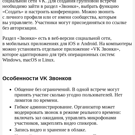
социальной сети VK. Для создания групповой встречи
необходимо зайти в
раздел
«
Звонки
»
, выбрать функцию
«
Создать
»
и
настроить конференцию. Можно звонить
с
личного профиля или от
имени сообщества, которым
вы
управляете. Участники могут присоединяться по
ссылке
без авторизации.
Раздел
«
Звонки
»
есть в
веб-версии социальной сети,
в
мобильных приложениях для iOS и
Android. На
компьютеры
можно установить отдельное приложение
«
VK
Звонки
»
,
которое адаптировано для трёх операционных систем:
Windows, macOS и
Linux.
Особенности VK Звонков
Общение без ограничений. В
одной встрече могут
принять участие сколько угодно пользователей. Нет
лимитов по
времени.
Гибкое администрирование. Организатор может
модерировать звонок в
режиме реального времени:
включать зал ожидания, управлять микрофонами
участников, закреплять видео спикеров.
Запись видео и
хранение в
облаке.