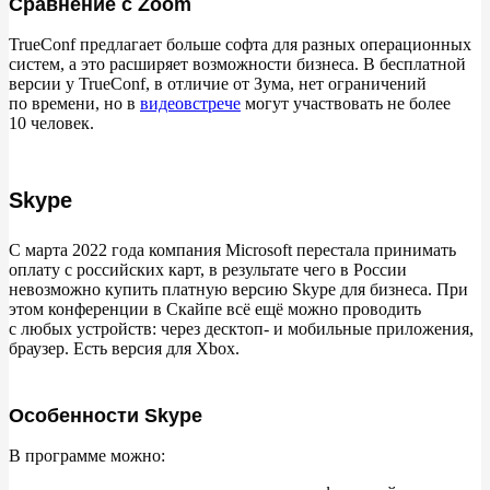
Сравнение с Zoom
TrueConf предлагает больше софта для разных операционных
систем, а
это расширяет возможности бизнеса. В
бесплатной
версии у
TrueConf, в
отличие от
Зума, нет ограничений
по
времени, но
в
видеовстрече
могут участвовать не
более
10
человек.
Skype
С
марта 2022 года компания Microsoft перестала принимать
оплату с
российских карт, в
результате чего в
России
невозможно купить платную версию Skype для бизнеса. При
этом конференции в
Скайпе всё ещё можно проводить
с
любых устройств: через десктоп- и
мобильные приложения,
браузер. Есть версия для Xbox.
Особенности Skype
В
программе можно: