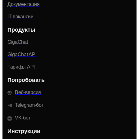
Документация
IT-вакансии
Продукты
GigaChat
GigaChat API
Тарифы API
Попробовать
Веб-версия
Telegram-бот
VK-бот
Инструкции