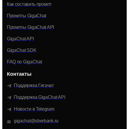
Как составить промпт
Промпты GigaChat
Промпты GigaChat API
GigaChat API
GigaChat SDK
FAQ по GigaChat
Контакты
Поддержка Гигачат
Поддержка GigaChat API
Новости в Telegram
gigachat@sberbank.ru