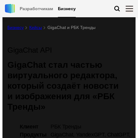
Разработчикам
Бизнесу
Бизнесу
Кейсы
GigaChat и РБК Тренды
GigaChat API
GigaChat стал частью
виртуального редактора,
который создаёт новости
и изображения для «РБК
Тренды»
Клиент
РБК Тренды
Продукты
GigaChat, YandexGPT, ChatGPT,