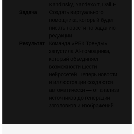
Kandinsky, YandexArt, Dall-E
Задача
Создать виртуального
помощника, который будет
писать новости по заданию
редакции
Результат
Команда «РБК Тренды»
запустила AI-помощника,
который объединяет
возможности шести
нейросетей. Теперь новости
и иллюстрации создаются
автоматически — от анализа
источников до генерации
заголовков и изображений