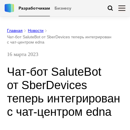
Разработчикам
Бизнесу
Главная
Новости
Чат-бот SaluteBot от SberDevices теперь интегрирован
с чат‑центром edna
16 марта 2023
Чат-бот SaluteBot
от SberDevices
теперь интегрирован
с чат‑центром edna