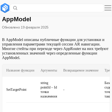
Управление работой приложения –
AppModel
Обновлено
19 февраля 2025
В AppModel описаны публичные функции для установки и
управления параметрами текущей сессии AR навигации.
Многие стейты при переходе через AppRouter на них требуют
установленных значений через определенные функции
AppModel.
Название функции
Аргументы
Возвращаемое значение
Треб
string
База
pointId – Id
соде
SetTargetPoint
-
точки
точк
назначения
таки