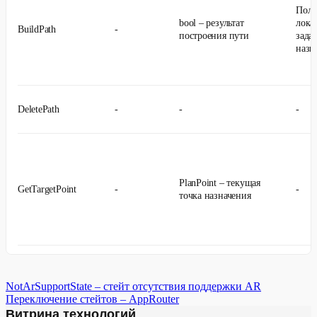
Поль
bool – результат
лока
BuildPath
-
построения пути
зада
назн
DeletePath
-
-
-
PlanPoint – текущая
GetTargetPoint
-
-
точка назначения
NotArSupportState – стейт отсутствия поддержки AR
Vector3[] – текущий
GetCurrentPath
-
-
Переключение стейтов – AppRouter
путь
Витрина технологий