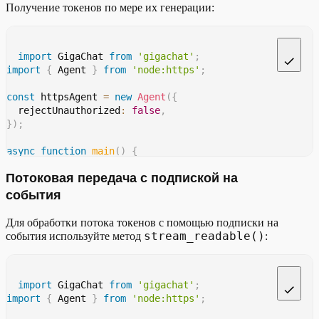
Получение токенов по мере их генерации:
import
 GigaChat 
from
'gigachat'
;
import
{
 Agent 
}
from
'node:https'
;
const
 httpsAgent 
=
new
Agent
(
{
  rejectUnauthorized
:
false
,
}
)
;
async
function
main
(
)
{
const
 client 
=
new
GigaChat
(
{
Потоковая передача с подпиской на
    timeout
:
600
,
    model
:
'GigaChat-Pro'
,
события
    httpsAgent
:
 httpsAgent
,
}
)
;
Для обработки потока токенов с помощью подписки на
for
await
(
const
 chunk 
of
 client
.
stream
(
'Напиши отче
stream_readable()
события используйте метод
:
    process
.
stdout
.
write
(
chunk
.
choices
[
0
]
?.
delta
.
conte
}
}
import
 GigaChat 
from
'gigachat'
;
import
{
 Agent 
}
from
'node:https'
;
main
(
)
;