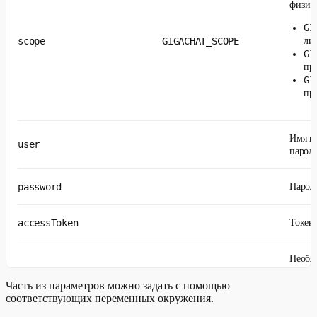
физич
GI
scope
GIGACHAT_SCOPE
ли
GI
при
GI
при
Имя по
user
парол
password
Парол
accessToken
Токен 
Необяз
модель
Часть из параметров можно задать с помощью
можно
соответствующих переменных окружения.
выпол
model
GIGACHAT_MODEL