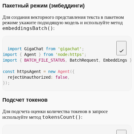
const
 taskList
:
 Record
<
string
,
string
>
=
{
Пакетный режим (эмбеддинги)
'1'
:
'1 + 3'
,
'2'
:
'8 - 16'
,
Для создания векторного представления текста в пакетном
'3'
:
'12 * 2'
,
режиме укажите подходящую модель и используйте метод
}
;
embeddingsBatch()
:
async
function
main
(
)
{
const
 client 
=
new
GigaChat
(
{
    timeout
:
600
,
import
 GigaChat 
from
'gigachat'
;
    model
:
'GigaChat-2-Pro'
,
import
{
 Agent 
}
from
'node:https'
;
    httpsAgent
:
 httpsAgent
,
import
{
BATCH_FILE_STATUS
,
 BatchRequest
,
 Embeddings 
}
}
)
;
const
 httpsAgent 
=
new
Agent
(
{
const
 chats
:
 BatchRequest
[
]
=
 Object
.
keys
(
taskList
)
.
  rejectUnauthorized
:
false
,
    id
:
 key
,
}
)
;
    request
:
{
      messages
:
[
async
function
main
(
)
{
{
Подсчет токенов
const
 client 
=
new
GigaChat
(
{
          role
:
'user'
,
    timeout
:
600
,
          content
:
`
Вычисли сколько будет 
${
taskList
[
k
Для подсчета оценки количества токенов в запросе
    httpsAgent
:
 httpsAgent
,
}
,
tokensCount()
используйте метод
}
)
;
:
]
,
}
,
const
 request
:
 BatchRequest
[
]
=
[
}
)
)
;