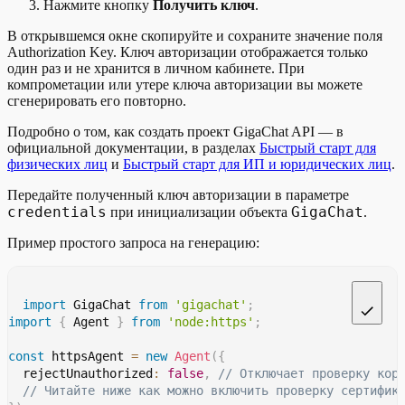
Нажмите кнопку
Получить ключ
.
В открывшемся окне скопируйте и сохраните значение поля
Authorization Key. Ключ авторизации отображается только
один раз и не хранится в личном кабинете. При
компрометации или утере ключа авторизации вы можете
сгенерировать его повторно.
Подробно о том, как создать проект GigaChat API — в
официальной документации, в разделах
Быстрый старт для
физических лиц
и
Быстрый старт для ИП и юридических лиц
.
Передайте полученный ключ авторизации в параметре
credentials
GigaChat
при инициализации объекта
.
Пример простого запроса на генерацию:
import
 GigaChat 
from
'gigachat'
;
import
{
 Agent 
}
from
'node:https'
;
const
 httpsAgent 
=
new
Agent
(
{
  rejectUnauthorized
:
false
,
// Отключает проверку кор
// Читайте ниже как можно включить проверку сертифик