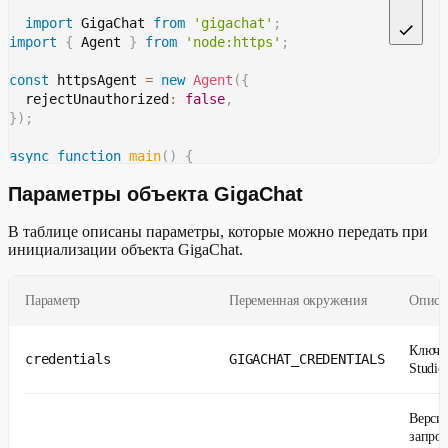
import
 GigaChat 
from
'gigachat'
;
main
(
)
;
import
{
 Agent 
}
from
'node:https'
;
const
 httpsAgent 
=
new
Agent
(
{
  rejectUnauthorized
:
false
,
}
)
;
async
function
main
(
)
{
const
 client 
=
new
GigaChat
(
{
Параметры объекта GigaChat
    timeout
:
600
,
    model
:
'GigaChat-2-Pro'
,
В таблице описаны параметры, которые можно передать при
    httpsAgent
:
 httpsAgent
,
инициализации объекта GigaChat.
}
)
;
const
 result 
=
await
 client
.
aiCheck
(
'Пример текста д
console
.
log
(
result
)
;
Параметр
Переменная окружения
Описа
}
main
(
)
;
Ключ 
credentials
GIGACHAT_CREDENTIALS
Studio
Верси
запрос