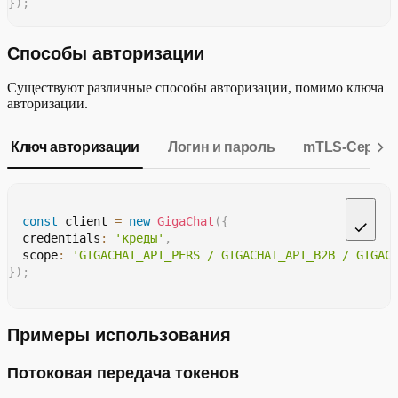
}
)
;
const
 client 
=
new
GigaChat
(
{
Способы авторизации
  timeout
:
600
,
  model
:
'GigaChat-2-Pro'
,
Существуют различные способы авторизации, помимо ключа
  credentials
:
'ваш_ключ_авторизации'
,
авторизации.
  httpsAgent
:
 httpsAgent
,
}
)
;
Ключ авторизации
Логин и пароль
mTLS-Сертиф
client
.
chat
(
{
    messages
:
[
{
 role
:
'user'
,
 content
:
'Привет, как д
}
)
const
 client 
=
new
GigaChat
(
{
.
then
(
(
resp
)
=>
{
  credentials
:
'креды'
,
console
.
log
(
resp
.
choices
[
0
]
?.
message
.
content
)
;
  scope
:
'GIGACHAT_API_PERS / GIGACHAT_API_B2B / GIGAC
}
)
;
}
)
;
Примеры использования
Потоковая передача токенов