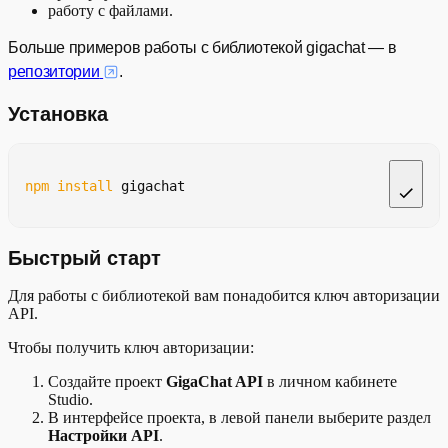
работу с файлами.
Пакетный режим (чат)
Больше примеров работы с библиотекой gigachat — в
репозитории
.
Пакетный режим (эмбеддинги)
Установка
Подсчет токенов
Список моделей
npm
install
 gigachat
Баланс токенов
Проверка текста на ИИ
Быстрый старт
Параметры объекта GigaChat
Для работы с библиотекой вам понадобится ключ авторизации
API.
Работа в браузере
Чтобы получить ключ авторизации:
Создайте проект
GigaChat API
в личном кабинете
Studio.
В интерфейсе проекта, в левой панели выберите раздел
Настройки API
.