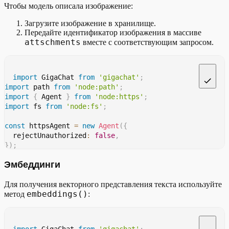
Чтобы модель описала изображение:
    timeout
:
600
,
    model
:
'GigaChat-2-Pro'
,
Загрузите изображение в хранилище.
    httpsAgent
:
 httpsAgent
,
Передайте идентификатор изображения в массиве
}
)
;
attschments
вместе с соответствующим запросом.
const
 resp 
=
await
 client
.
chat
(
{
    messages
:
[
{
        role
:
'user'
,
import
 GigaChat 
from
'gigachat'
;
        content
:
'Сгенерируй изображение котика'
,
import
 path 
from
'node:path'
;
}
,
import
{
 Agent 
}
from
'node:https'
;
]
,
import
 fs 
from
'node:fs'
;
    function_call
:
'auto'
,
}
)
;
const
 httpsAgent 
=
new
Agent
(
{
const
 detectedImage 
=
detectImage
(
resp
.
choices
[
0
]
?.
m
  rejectUnauthorized
:
false
,
if
(
detectedImage 
&&
 detectedImage
.
uuid
)
{
}
)
;
const
 image 
=
await
 client
.
getImage
(
detectedImage
.
    fs
.
writeFile
(
'image.jpg'
,
 image
.
content
,
'binary'
,
Эмбеддинги
async
function
main
(
)
{
if
(
err
)
throw
 err
;
const
 client 
=
new
GigaChat
(
{
console
.
log
(
`
Сохранение изображения: 
${
path
.
reso
Для получения векторного представления текста используйте
    timeout
:
600
,
}
)
;
embeddings()
метод
    model
:
'GigaChat-Pro'
:
,
}
    httpsAgent
:
 httpsAgent
,
}
}
)
;
const
 filePath 
=
 path
.
resolve
(
__dirname
,
'../media/c