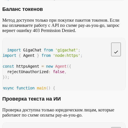
const
 client 
=
new
GigaChat
(
{
main
(
)
;
Баланс токенов
    timeout
:
600
,
    model
:
'GigaChat-2-Pro'
,
Метод доступен только при покупке пакетов токенов. Если
    httpsAgent
:
 httpsAgent
,
вы оплачиваете работу с API по схеме pay-as-you-go, запрос
}
)
;
вернет ошибку 403 Permission Denied.
console
.
log
(
await
 client
.
getModels
(
)
)
;
}
main
(
)
;
import
 GigaChat 
from
'gigachat'
;
import
{
 Agent 
}
from
'node:https'
;
const
 httpsAgent 
=
new
Agent
(
{
  rejectUnauthorized
:
false
,
}
)
;
async
function
main
(
)
{
const
 client 
=
new
GigaChat
(
{
Проверка текста на ИИ
    timeout
:
600
,
    model
:
'GigaChat-2-Pro'
,
Проверка доступна только юридическим лицам, которые
    httpsAgent
:
 httpsAgent
,
работают по схеме оплаты pay-as-you-go.
}
)
;
console
.
log
(
await
 client
.
balance
(
)
)
;
}