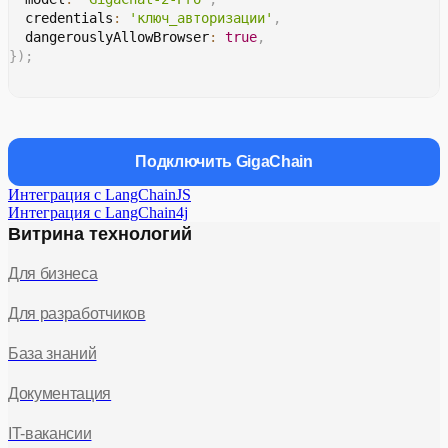
  credentials
:
'ключ_авторизации'
,
  dangerouslyAllowBrowser
:
true
,
}
)
;
Подключить GigaChain
Интеграция с LangChainJS
Интеграция с LangChain4j
Витрина технологий
Для бизнеса
Для разработчиков
База знаний
Документация
IT-вакансии