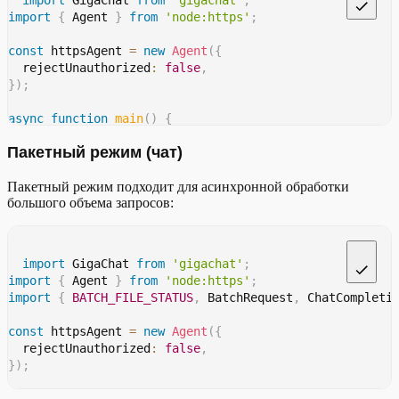
main
import
(
)
;
 GigaChat 
from
'gigachat'
;
const
 buffer 
=
 fs
.
readFileSync
(
filePath
)
;
import
{
 Agent 
}
from
'node:https'
;
const
 file 
=
new
File
(
[
buffer
]
,
'image.jpg'
,
{
 type
:
const
 uploadedFile 
=
await
 client
.
uploadFile
(
file
)
;
const
 httpsAgent 
=
new
Agent
(
{
  rejectUnauthorized
:
false
,
const
 response 
=
await
 client
.
chat
(
{
}
)
;
    messages
:
[
{
async
function
main
(
)
{
        role
:
'user'
,
const
 client 
=
new
GigaChat
(
{
        content
:
'Какой окрас у котенка на фото?'
,
Пакетный режим (чат)
    timeout
:
600
,
        attachments
:
[
uploadedFile
.
id
]
,
    httpsAgent
:
 httpsAgent
,
}
,
Пакетный режим подходит для асинхронной обработки
}
)
;
]
,
большого объема запросов:
const
 response 
=
await
 client
.
embeddings
(
[
'Слова сло
    temperature
:
0.1
,
console
.
log
(
response
.
data
)
;
}
)
;
}
console
.
log
(
response
.
choices
[
0
]
?.
message
.
content
)
;
}
import
 GigaChat 
from
'gigachat'
;
main
(
)
;
import
{
 Agent 
}
from
'node:https'
;
main
(
)
;
import
{
BATCH_FILE_STATUS
,
 BatchRequest
,
 ChatCompleti
const
 httpsAgent 
=
new
Agent
(
{
  rejectUnauthorized
:
false
,
}
)
;