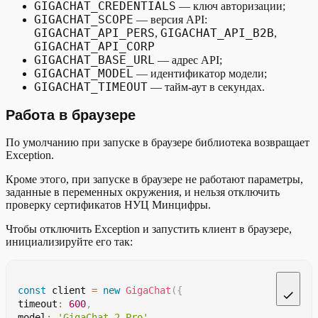
GIGACHAT_CREDENTIALS
— ключ авторизации;
Стоимо
GIGACHAT_SCOPE
— версия API:
Подро
GIGACHAT_API_PERS
GIGACHAT_API_B2B
,
,
или и
GIGACHAT_API_CORP
GIGACHAT_BASE_URL
— адрес API;
Адрес
GIGACHAT_MODEL
— идентификатор модели;
baseUrl
GIGACHAT_BASE_URL
адресу
GIGACHAT_TIMEOUT
— тайм-аут в секундах.
https
Работа в браузере
Тайм-а
timeout
GIGACHAT_TIMEOUT
По умолчанию при запуске в браузере библиотека возвращает
подкл
Exception.
Настр
Кроме этого, при запуске в браузере не работают параметры,
подкл
заданные в переменных окружения, и нельзя отключить
сертиф
проверку сертификатов НУЦ Минцифры.
httpsAgent
сертиф
Чтобы отключить Exception и запустить клиент в браузере,
инициализируйте его так:
В бра
Флаг, 
dangerouslyAllowBrowser
const
 client 
=
new
GigaChat
(
{
По умо
это мо
  timeout
:
600
,
  model
:
'GigaChat-2-Pro'
,