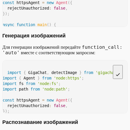
const
 httpsAgent 
=
new
Agent
(
{
  rejectUnauthorized
:
false
,
}
)
;
async
function
main
(
)
{
const
 client 
=
new
GigaChat
(
{
Генерация изображений
    timeout
:
600
,
    model
:
'GigaChat-2-Pro'
,
    httpsAgent
:
 httpsAgent
,
function_call:
Для генерации изображений передайте
'auto'
}
)
;
вместе с соответствующим запросом:
const
 readable 
=
await
 client
.
stream_readable
(
'Напиш
  readable
.
on
(
'chunk'
,
(
chunk
)
=>
{
    process
.
stdout
.
write
(
chunk
.
choices
[
0
]
?.
delta
.
conte
import
{
 GigaChat
,
 detectImage 
}
from
'gigachat'
;
}
)
;
import
{
 Agent 
}
from
'node:https'
;
}
import
 fs 
from
'node:fs'
;
import
 path 
from
'node:path'
;
main
(
)
;
const
 httpsAgent 
=
new
Agent
(
{
  rejectUnauthorized
:
false
,
}
)
;
Распознавание изображений
async
function
main
(
)
{
const
 client 
=
new
GigaChat
(
{