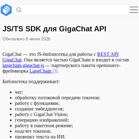
Содержание раздела
Установка
JS/TS SDK для GigaChat API
Обновлено
8 июня 2026
Быстрый старт
Способы авторизации
GigaChat — это JS-библиотека для работы с
REST API
GigaChat
. Она является частью GigaChain и входит в состав
langchain-gigachat-js
— партнерского пакета opensource-
Примеры использования
фреймворка
LangChain
.
Развернуть
Потоковая передача токенов
Библиотека поддерживает:
чат;
Потоковая передача с подпиской на события
обработку потоковой передачи токенов;
работу с функциями;
Генерация изображений
создание эмбеддингов;
работу с GigaChat Vision;
генерацию изображений;
Распознавание изображений
работу в пакетном режиме;
подсчет токенов;
Эмбеддинги
проверку текста на ИИ;