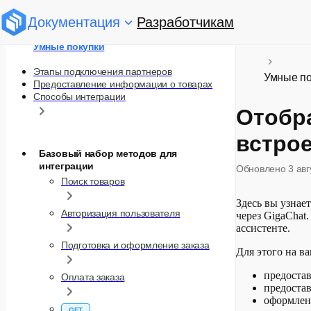
Документация
Разработчикам
Умные покупки
Этапы подключения партнеров
Умные по
Предоставление информации о товарах
Способы интеграции
Отобра
встро
Базовый набор методов для
интеграции
Обновлено
3 ав
Поиск товаров
Здесь вы узнае
Авторизация пользователя
через GigaChat
ассистенте.
Подготовка и оформление заказа
Для этого на в
предостав
Оплата заказа
предостав
оформлени
GET