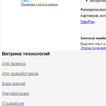
авторизац
Проверка статуса заказа
Функционально
партнеров, ко
SberPay
.
Заметили ошибк
Выделите текст 
Этапы подключ
Витрина технологий
Для бизнеса
Для разработчиков
База знаний
Документация
IT-вакансии