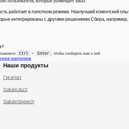
ию пользователя, который размещает заказ.
сть работает в пилотном режиме. Наилучший клиентский опыт
торые интегрированы с другими решениями Сбера, например,
у?
Ctrl
Enter
и нажмите
+
, чтобы сообщить нам о ней
ения партнеров
Наши продукты
ГигаЧат
SaluteJazz
SaluteSpeech