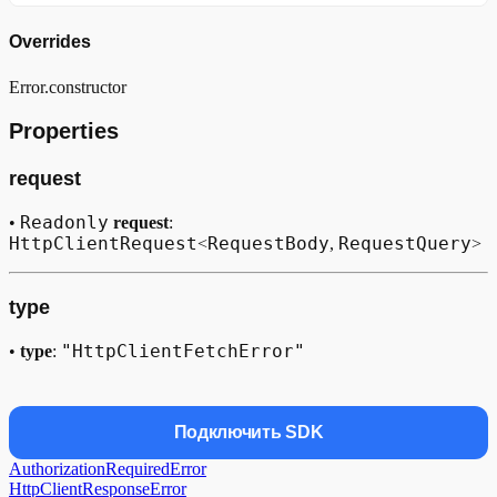
Overrides
Error.constructor
Properties
request
Readonly
•
request
:
HttpClientRequest
RequestBody
RequestQuery
<
,
>
type
"HttpClientFetchError"
•
type
:
Подключить SDK
AuthorizationRequiredError
HttpClientResponseError