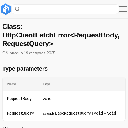
Содержание раздела
Type parameters
Class:
HttpClientFetchError<RequestBody,
Hierarchy
RequestQuery>
Table of contents
Обновлено
19 февраля 2025
Constructors
Type parameters
Развернуть
Properties
Name
Type
Constructors
RequestBody
void
constructor
Type parameters
RequestQuery
BaseRequestQuery
void
void
extends
|
=
Параметры