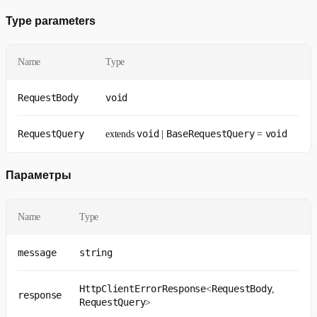
Type parameters
Name
Type
RequestBody
void
RequestQuery
void
BaseRequestQuery
void
extends
|
=
Параметры
Name
Type
message
string
HttpClientErrorResponse
RequestBody
<
,
response
RequestQuery
>