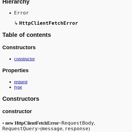
Hierarchy
Overrides
Error
Properties
HttpClientFetchError
↳
Table of contents
request
Constructors
type
constructor
Properties
request
type
Constructors
constructor
RequestBody
•
new HttpClientFetchError
<
,
RequestQuery
message
response
>(
,
)