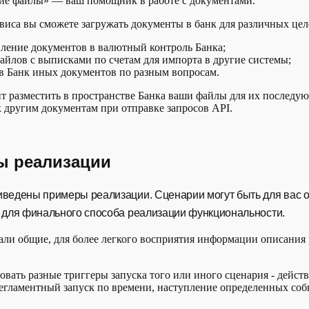
ие файлы» — ваш помощник в работе с документами.
иса вы сможете загружать документы в банк для различных цел
вление документов в валютный контроль Банка;
айлов с выписками по счетам для импорта в другие системы;
 в Банк иных документов по разным вопросам.
т разместить в пространстве Банка ваши файлы для их последу
 другим документам при отправке запросов API.
ы реализации
иведены примеры реализации. Сценарии могут быть для вас 
й для финального способа реализации функциональности.
ли общие, для более легкого восприятия информации описания 
вать разные триггеры запуска того или иного сценария - дейст
регламентный запуск по времени, наступление определенных соб