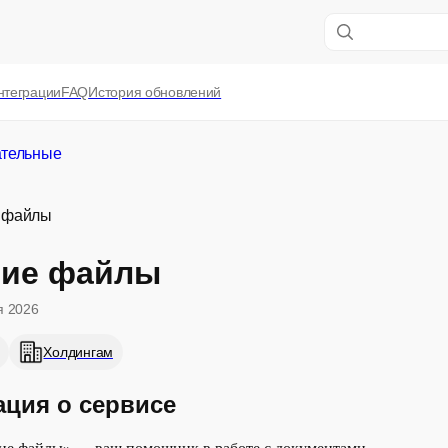
нтеграции
FAQ
История обновлений
ательные
 файлы
ие файлы
я 2026
Холдингам
ция о сервисе