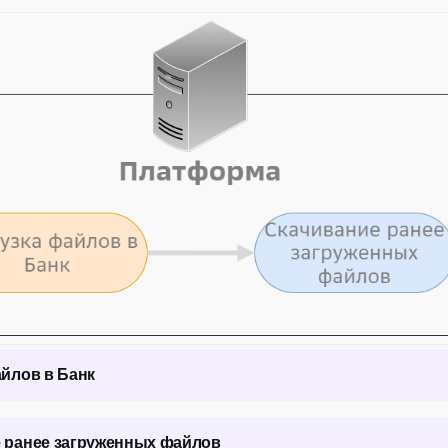
айлов в Банк
ий позволяет загружать файлы и документы в систему Банка. 
 ранее загруженных файлов