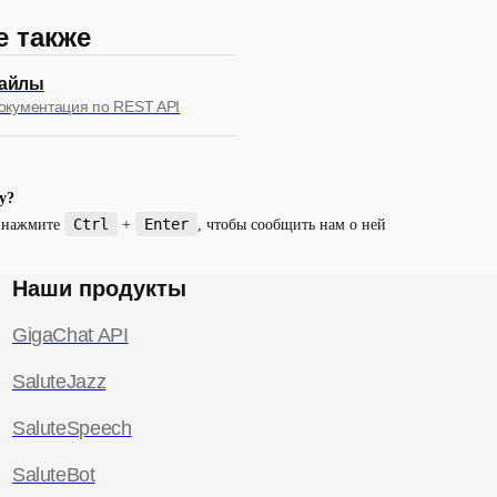
е также
айлы
окументация по REST API
у?
Ctrl
Enter
и нажмите
+
, чтобы сообщить нам о ней
Наши продукты
GigaChat API
SaluteJazz
SaluteSpeech
мые запросы
SaluteBot