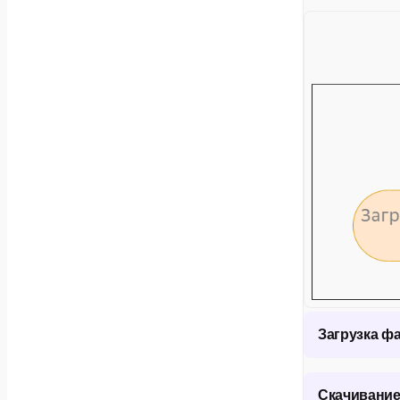
Загрузка ф
Этот сценар
Скачивание