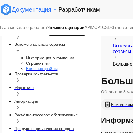
Документация
Разработчикам
Бизнес-сценарии
Главная
Как это работает?
Бизнес-сценарии
API
MCP
1С
SDK
Готовые и
Платежи и переводы
Sber API
Вспомогательные сервисы
Вспомог
сервисы
Информация о компании
Справочники
Большие
Большие файлы
Проверка контрагентов
Больш
Маркетинг
Обновлено
8 ма
Авторизация
Компаниям
Расчётно-кассовое обслуживание
Информа
Продукты привлечения средств