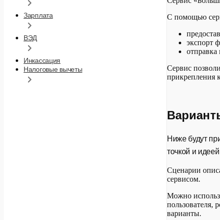
Сервис «Больш
Зарплата
С помощью серв
предоста
ВЭД
экспорт ф
отправка
Инкассация
Сервис позволи
Налоговые вычеты
прикрепления к
Вариант
Ниже будут пр
точкой и идее
Сценарии описа
сервисом.
Можно использо
пользователя, 
варианты.