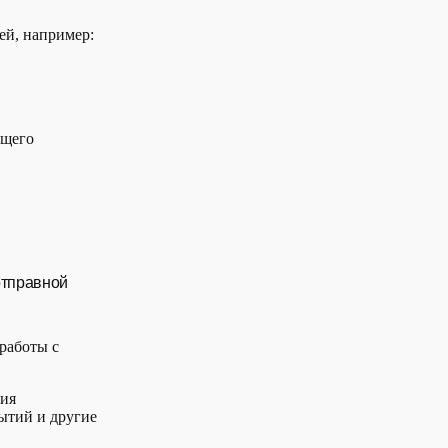
ей, например:
ющего
отправной
работы с
вия
ытий и другие