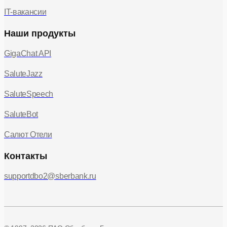
IT-вакансии
Наши продукты
GigaChat API
SaluteJazz
SaluteSpeech
SaluteBot
Салют Отели
Контакты
supportdbo2@sberbank.ru