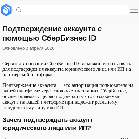
Содержание раздела
Зачем подтверждать аккаунт юридического лица или ИП?
Подтверждение аккаунта с
помощью СберБизнес ID
Необходимые условия
Обновлено
3 апреля 2026
Знак подтверждения
Сервис авторизации СберБизнес ID возможно использовать
Правила использования знака подтверждения:
для подтверждения аккаунта юридического лица или ИП на
партнерской платформе.
Развернуть
Схема работы сервиса
Подтверждение аккаунта — это авторизация пользователя на
вашей платформе через свою учетную запись СберБизнес,
Визуальные гайдлайны
осуществляемая с целью подтвердить, что создаваемый
аккаунт на вашей платформе принадлежит реальному
юридическому лицу или ИП.
Зачем подтверждать аккаунт
юридического лица или ИП?