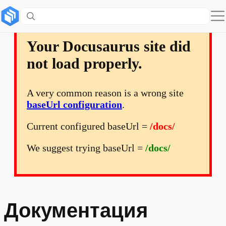
Your Docusaurus site did
not load properly.
A very common reason is a wrong site
baseUrl configuration
.
Current configured baseUrl =
/docs/
We suggest trying baseUrl =
/docs/
Документация