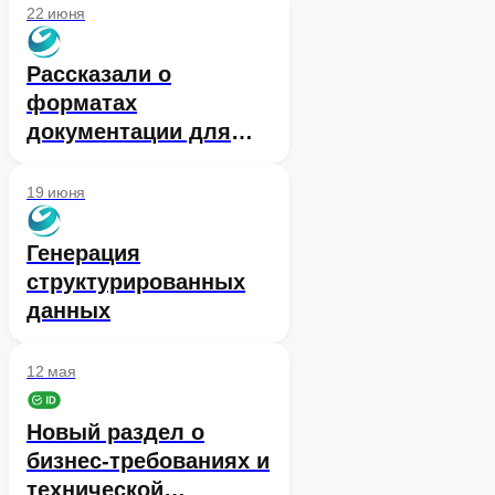
документации Сбер ID
22 июня
личный кабинет
Рассказали о
форматах
документации для
создания контекста
при работе с LLM
19 июня
Генерация
структурированных
данных
12 мая
Новый раздел о
бизнес-требованиях и
технической