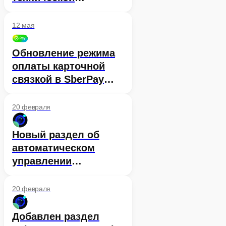
подготовке единого
личного кабинета
12 мая
Сбер ID
Обновление режима
оплаты карточной
связкой в SberPay
SDK Web
20 февраля
Новый раздел об
автоматическом
управлении
лицензиями
SaluteJazz
20 февраля
Добавлен раздел