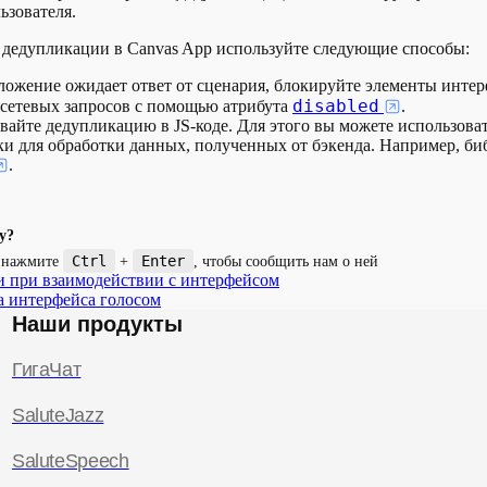
ьзователя.
дедупликации в Canvas App используйте следующие способы:
ложение ожидает ответ от сценария, блокируйте элементы инте
disabled
 сетевых запросов с помощью атрибута
.
айте дедупликацию в JS-коде. Для этого вы можете использова
и для обработки данных, полученных от бэкенда. Например, би
.
у?
Ctrl
Enter
и нажмите
+
, чтобы сообщить нам о ней
 при взаимодействии с интерфейсом
а интерфейса голосом
Наши продукты
ГигаЧат
SaluteJazz
SaluteSpeech