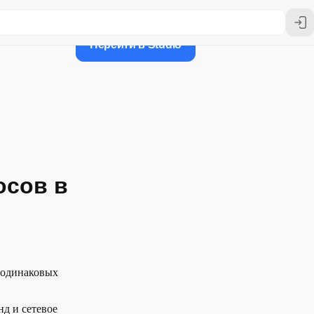
Перейти в Studio
осов в
 одинаковых
д и сетевое