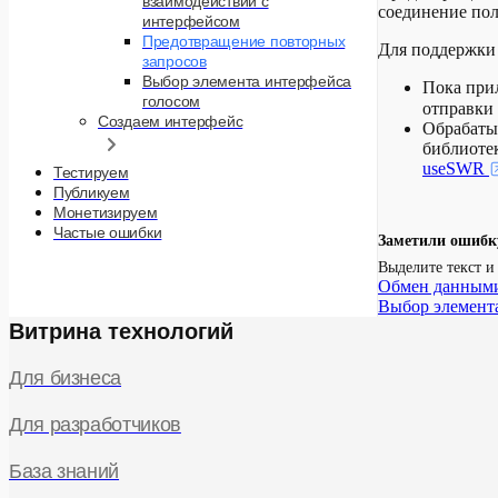
взаимодействии с
соединение пол
интерфейсом
Предотвращение повторных
Для поддержки 
запросов
Выбор элемента интерфейса
Пока при
голосом
отправки
Создаем интерфейс
Обрабатыв
библиотек
useSWR
Тестируем
Публикуем
Монетизируем
Частые ошибки
Заметили ошибк
Выделите текст 
Обмен данными
Выбор элемент
Витрина технологий
Для бизнеса
Для разработчиков
База знаний