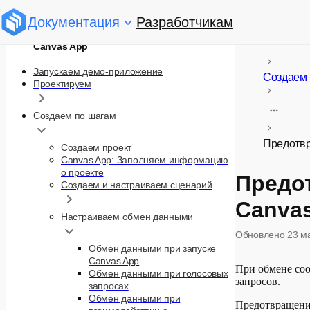
Документация
Разработчикам
Canvas App
Запускаем демо-приложение
Создаем 
Проектируем
Создаем по шагам
Предотвр
Создаем проект
Canvas App: Заполняем информацию
о проекте
Предо
Создаем и настраиваем сценарий
Canva
Настраиваем обмен данными
Обновлено
23 м
Обмен данными при запуске
Canvas App
При обмене со
Обмен данными при голосовых
запросов.
запросах
Обмен данными при
Предотвращение