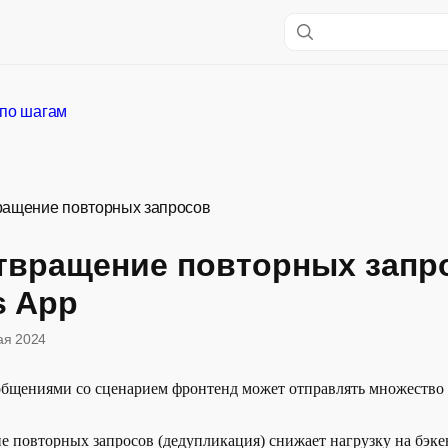
по шагам
ащение повторных запросов
твращение повторных запр
s App
ая 2024
общениями со сценарием фронтенд может отправлять множество
 повторных запросов (дедупликация) снижает нагрузку на бэкен