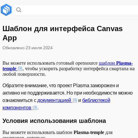
Содержание раздела
Условия использования шаблона
Шаблон для интерфейса Canvas
App
Элементы шаблона
Обновлено
23 июля 2024
Как работать с шаблоном
Вы можете использовать готовый opensource
шаблон
Plasma-
Пример использования шаблона
temple
, чтобы ускорить разработку интерфейса смартапа на
любой поверхности.
Обратите внимание, что проект Plasma заморожен и
активно не поддерживается. Но при необходимости можно
ознакомиться с
документацией
и
библиотекой
компонентов
.
Условия использования шаблона
Вы можете использовать шаблон
Plasma-temple
для
смартапов, которые: