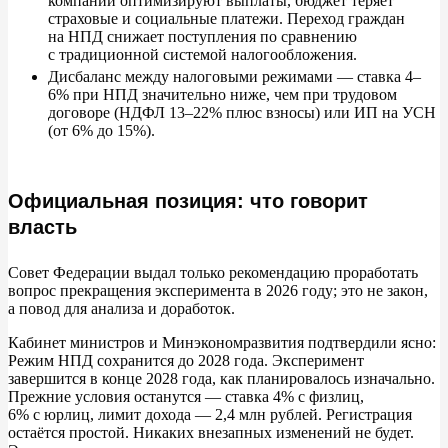
компании оптимизируют выплаты, бюджет теряет
страховые и
социальные платежи. Переход граждан
Для компаний, работающих с самозанятыми:
на
НПД снижает поступления по
сравнению
с
традиционной системой налогообложения.
Для самозанятых:
Дисбаланс между налоговыми режимами
—
ставка 4
–
6% при НПД значительно ниже, чем при трудовом
Шаги и инструкции для самозанятых при изменениях
договоре (НДФЛ 13
–
22% плюс взносы) или
ИП на
УСН
(от
6% до
15%).
Переход на ИП (инструкция):
Гражданско-правовые договоры (ГПХ):
Официальная позиция: что говорит
власть
Переход в найм:
Совет Федерации выдал только рекомендацию проработать
Таблица сравнения налоговых режимов
вопрос прекращения эксперимента в
2026
году; это не
закон,
а
повод для анализа и
доработок.
Чек-лист: готовность к отмене или изменению режима
Кабинет министров и
Минэкономразвития подтвердили ясно:
Режим НПД сохранится до
2028
года. Эксперимент
Сроки действия и ключевые даты
завершится в
конце 2028
года, как планировалось изначально.
Прежние условия останутся
—
ставка
4% с
физлиц,
6%
с
юрлиц, лимит дохода
—
2,4 млн рублей. Регистрация
Что происходит в регионах
остаётся простой. Никаких внезапных изменений не
будет.