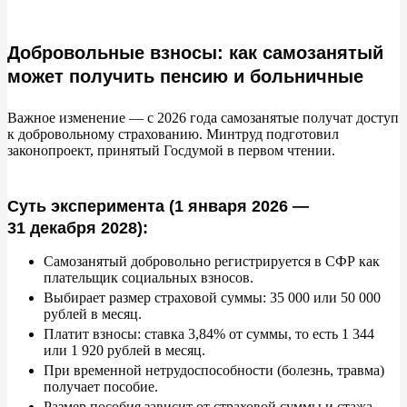
Добровольные взносы: как самозанятый
может получить пенсию и больничные
Важное изменение
—
с
2026 года самозанятые получат доступ
к
добровольному страхованию. Минтруд подготовил
законопроект, принятый Госдумой в
первом чтении.
Суть эксперимента (1 января 2026 —
31 декабря 2028):
Самозанятый добровольно регистрируется в
СФР как
плательщик социальных взносов.
Выбирает размер страховой суммы: 35
000 или 50
000
рублей в
месяц.
Платит взносы: ставка 3,84% от
суммы, то
есть 1
344
или 1
920 рублей в
месяц.
При временной нетрудоспособности (болезнь, травма)
получает пособие.
Размер пособия зависит от
страховой суммы и
стажа