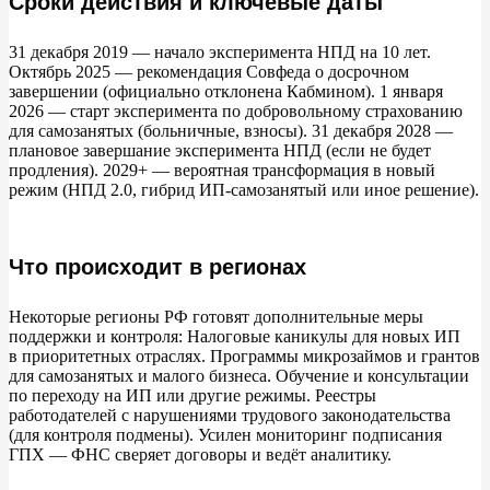
Сроки действия и ключевые даты
31
декабря 2019
—
начало эксперимента НПД на
10
лет.
Октябрь 2025
—
рекомендация Совфеда о
досрочном
завершении (официально отклонена Кабмином). 1
января
2026
—
старт эксперимента по
добровольному страхованию
для самозанятых (больничные, взносы). 31
декабря 2028
—
плановое завершание эксперимента НПД (если не
будет
продления). 2029+
—
вероятная трансформация в
новый
режим (НПД 2.0, гибрид ИП-самозанятый или иное решение).
Что происходит в регионах
Некоторые регионы
РФ готовят дополнительные меры
поддержки и
контроля: Налоговые каникулы для новых
ИП
в
приоритетных отраслях. Программы микрозаймов и
грантов
для самозанятых и
малого бизнеса. Обучение и
консультации
по
переходу на
ИП или другие режимы. Реестры
работодателей с
нарушениями трудового законодательства
(для контроля подмены). Усилен мониторинг подписания
ГПХ
—
ФНС сверяет договоры и
ведёт аналитику.