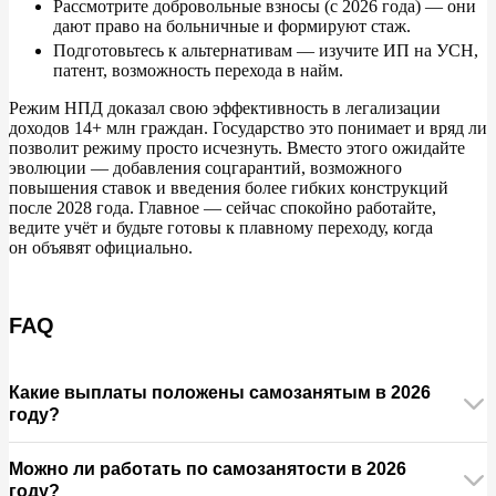
Рассмотрите добровольные взносы (с
2026
года)
—
они
дают право на
больничные и
формируют стаж.
Подготовьтесь к
альтернативам
—
изучите
ИП на
УСН,
патент, возможность перехода в
найм.
Режим НПД доказал свою эффективность в
легализации
доходов 14+
млн граждан. Государство это понимает и
вряд
ли
позволит режиму просто исчезнуть. Вместо этого ожидайте
эволюции
—
добавления соцгарантий, возможного
повышения ставок и
введения более гибких конструкций
после 2028
года. Главное
—
сейчас спокойно работайте,
ведите учёт и
будьте готовы к
плавному переходу, когда
он
объявят официально.
FAQ
Какие выплаты положены самозанятым в 2026
году?
С 1 января 2026 года стартует эксперимент по
Можно ли работать по самозанятости в 2026
добровольному социальному страхованию для
году?