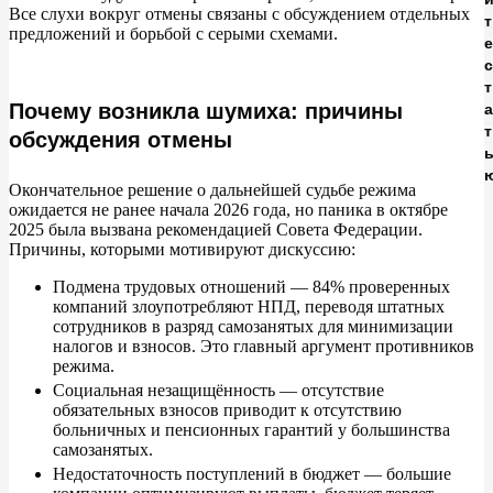
Сценарий 2: Ужесточение контроля и новые лимиты
Все слухи вокруг отмены связаны с
обсуждением отдельных
т
предложений и
борьбой с
серыми схемами.
Сценарий 3: Добровольные взносы и социальные
с
гарантии (уже реализуется)
т
Почему возникла шумиха: причины
а
т
Как это работает:
обсуждения отмены
Сценарий 4: Возможное введение гибридного режима
Окончательное решение о
дальнейшей судьбе режима
ожидается не
ранее начала 2026
года, но
паника в
октябре
Сценарий 5: Полная отмена и переход на иные
2025 была вызвана рекомендацией Совета Федерации.
Причины, которыми мотивируют дискуссию:
режимы (маловероятно)
Подмена трудовых отношений
—
84% проверенных
Добровольные взносы: как самозанятый может получить
компаний злоупотребляют НПД, переводя штатных
пенсию и больничные
сотрудников в
разряд самозанятых для минимизации
налогов и
взносов. Это главный аргумент противников
режима.
Суть эксперимента (1 января 2026 — 31 декабря 2028):
Социальная незащищённость
—
отсутствие
обязательных взносов приводит к
отсутствию
Как оформить:
больничных и
пенсионных гарантий у
большинства
самозанятых.
Как избежать переквалификации: практические советы
Недостаточность поступлений в
бюджет
—
большие