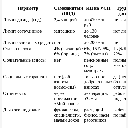
Параметр
Самозанятый
ИП на УСН
Труд
(НПД)
дого
Лимит дохода (год)
2,4 млн руб.
до 450 млн
нет ли
руб.
Лимит сотрудников
запрещено
до 130
нет ли
человек
Лимит основных средств
нет
до 200 млн
нет
Ставка налога
4% (физлица) /
6%, 15%, 5%,
НДФЛ 
6% (юрлица)
7% (льготы)
22%
Обязательные взносы
нет
пенсионные,
полны
соц.,
компле
медстрах.
Социальные гарантии
нет (доб.
только при
да (пен
взносы
добровольных
больни
возможны)
взносах
отпуск
Отчётность
через
декларации,
работо
приложение
УСН-2
подаёт
«Мой налог»
Для кого подходит
фрилансеры,
растущий
работн
специалисты,
бизнес, наем
по най
малый доход
работников