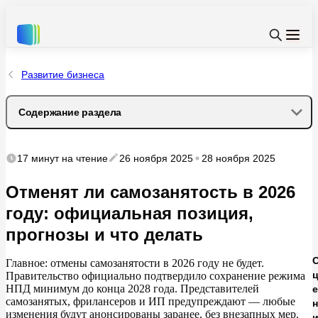
Развитие бизнеса
Содержание раздела
Почему возникла шумиха: причины обсуждения отмены
17 минут
на чтение
26 ноября 2025
28 ноября 2025
Официальная позиция: что говорит власть
Отменят ли самозанятость в 2026
году: официальная позиция,
Почему резкая отмена режима опасна
прогнозы и что делать
Какие сценарии обсуждаются на 2026–2028 годы
Главное: отмены самозанятости в
2026 году не
будет.
Правительство официально подтвердило сохранение режима
Сценарий 1: Сохранение режима до конца 2028 года
НПД минимум до
конца 2028
года. Представителей
е
(основной)
самозанятых, фрилансеров и
ИП предупреждают
—
любые
н
изменения будут анонсированы заранее, без внезапных мер.