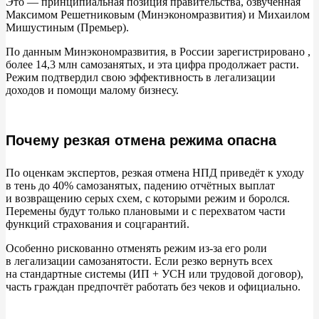
Это
—
принципиальная позиция правительства, озвученная
Заключение: практические рекомендации
Максимом Решетниковым (Минэкономразвития) и
Михаилом
Мишустиным (Премьер).
Что делать прямо сейчас:
По
данным Минэкономразвития, в
России зарегистрировано ,
более 14,3 млн самозанятых, и
эта цифра продолжает расти.
FAQ
Режим подтвердил свою эффективность в
легализации
доходов и
помощи малому бизнесу.
Почему резкая отмена режима опасна
По
оценкам экспертов, резкая отмена НПД приведёт к
уходу
в
тень до
40% самозанятых, падению отчётных выплат
и
возвращению серых схем, с
которыми режим и
боролся.
Перемены будут только плановыми и
с
перехватом части
функций страхования и
соцгарантий.
Особенно рискованно отменять режим из-за его роли
в
легализации самозанятости. Если резко вернуть всех
на
стандартные системы (ИП + УСН или трудовой договор),
часть граждан предпочтёт работать без чеков и
официально.