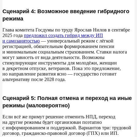
Сценарий 4: Возможное введение гибридного
режима
Глава комитета Госдумы по
труду Ярослав Нилов в
сентябре
2025 года
предложил создать гибрид между
ИП
и
самозанятостью
—
универсальный режим с
лёгкой
регистрацией, обязательным формированием пенсии
и
минимальным социальным страхованием. Ставки налога
могут зависеть от
вида деятельности. Возможны
стимулирующие инструменты для молодёжи, женщин
в
декретном отпуске, ветеранов. Пока это предложение,
но
направление развития ясно
—
государство готовит
альтернативу после 2028
года.
Сценарий 5: Полная отмена и переход на иные
режимы (маловероятно)
Если всё
же примут решение отменить НПД, переход
на
другие режимы будет организован поэтапно
с
информированием и
поддержкой. Вариантов три: трудовой
договор, гражданско-правовой договор (ГПХ) или ИП.