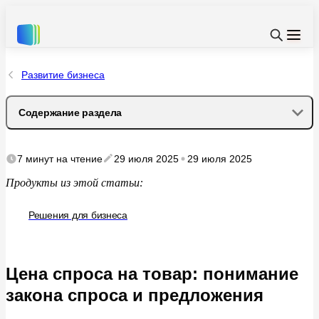
Развитие бизнеса
Содержание раздела
Определение спроса
7 минут
на чтение
29 июля 2025
29 июля 2025
Продукты из этой статьи:
Потребительский и покупательский спрос
Решения для бизнеса
Объём и цена спроса
Закон спроса
Цена спроса на товар: понимание
Обратная связь «цена → количество»
закона спроса и предложения
Потенциальный спрос и потенциальный объем спроса