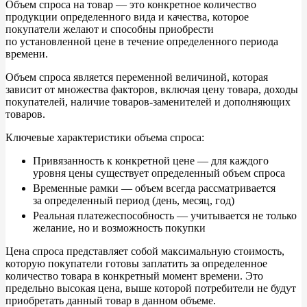
Объем спроса на
товар
—
это конкретное количество
продукции определенного вида и
качества, которое
покупатели желают и
способны приобрести
по
установленной цене в
течение определенного периода
времени.
Объем спроса является переменной величиной, которая
зависит от
множества факторов, включая цену товара, доходы
покупателей, наличие товаров-заменителей и
дополняющих
товаров.
Ключевые характеристики объема спроса:
Привязанность к
конкретной цене
—
для каждого
уровня цены существует определенный объем спроса
Временные рамки
—
объем всегда рассматривается
за
определенный период (день, месяц, год)
Реальная платежеспособность
—
учитывается не
только
желание, но
и
возможность покупки
Цена спроса представляет собой максимальную стоимость,
которую покупатели готовы заплатить за
определенное
количество товара в
конкретный момент времени. Это
предельно высокая цена, выше которой потребители не
будут
приобретать данный товар в
данном объеме.