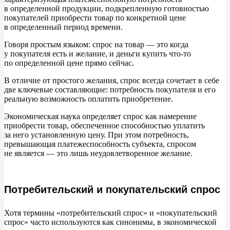
в
определенной продукции, подкрепленную готовностью
покупателей приобрести товар по
конкретной цене
в
определенный период времени.
Говоря простым языком: спрос на
товар
—
это когда
у
покупателя есть и
желание, и
деньги купить что-то
по
определенной цене прямо сейчас.
В
отличие от
простого желания, спрос всегда сочетает в
себе
две ключевые составляющие: потребность покупателя и
его
реальную возможность оплатить приобретение.
Экономическая наука определяет спрос как намерение
приобрести товар, обеспеченное способностью уплатить
за
него установленную цену. При этом потребность,
превышающая платежеспособность субъекта, спросом
не
является
—
это лишь неудовлетворенное желание.
Потребительский и покупательский спрос
Хотя термины
«
потребительский спрос
»
и
«
покупательский
спрос
»
часто используются как синонимы, в
экономической