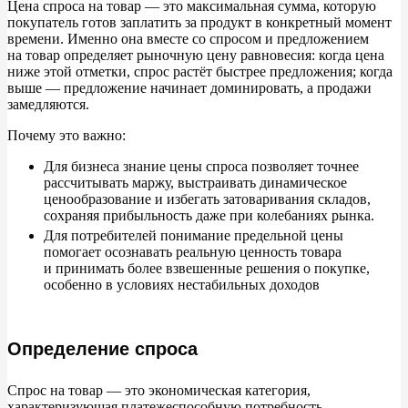
Цена спроса на
товар
—
это максимальная сумма, которую
покупатель готов заплатить за
продукт в
конкретный момент
Изменения спроса и цен на товары
времени. Именно она вместе со
спросом и
предложением
на
товар определяет рыночную цену равновесия: когда цена
ниже этой отметки, спрос растёт быстрее предложения; когда
Предложение и его закон
выше
—
предложение начинает доминировать, а
продажи
замедляются.
Объем предложения
Почему это важно:
Закон предложения
Для бизнеса знание цены спроса позволяет точнее
рассчитывать маржу, выстраивать динамическое
Механизм действия закона предложения
ценообразование и
избегать затоваривания складов,
сохраняя прибыльность даже при колебаниях рынка.
Выводы
Для потребителей понимание предельной цены
помогает осознавать реальную ценность товара
и
принимать более взвешенные решения о
покупке,
особенно в
условиях нестабильных доходов
Определение спроса
Спрос на
товар
—
это экономическая категория,
характеризующая платежеспособную потребность