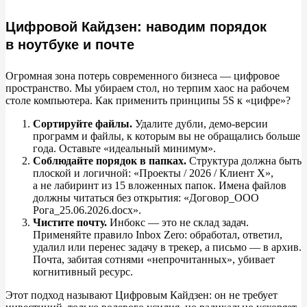
Цифровой Кайдзен: наводим порядок
в ноутбуке и почте
Огромная зона потерь современного бизнеса
—
цифровое
пространство. Мы
убираем стол, но
терпим хаос на
рабочем
столе компьютера. Как применить принципы 5S
к
«
цифре
»
?
Сортируйте файлы.
Удалите дубли, демо-версии
программ и
файлы, к
которым вы
не
обращались больше
года. Оставьте
«
идеальный минимум
»
.
Соблюдайте порядок в
папках.
Структура должна быть
плоской и
логичной:
«
Проекты
/ 2026
/ Клиент
X
»
,
а
не
лабиринт из
15
вложенных папок. Имена файлов
должны читаться без открытия:
«
Договор_ООО
Рога_25.06.2026.docx
»
.
Чистите почту.
Инбокс
—
это не
склад задач.
Применяйте правило Inbox Zero: обработал, ответил,
удалил или перенес задачу в
трекер, а
письмо
—
в
архив.
Почта, забитая сотнями
«
непрочитанных
»
, убивает
когнитивный ресурс.
Этот подход называют Цифровым Кайдзен: он
не
требует