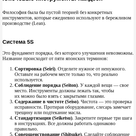
Философия была
бы пустой теорией без конкретных
инструментов, которые ежедневно используют в
бережливом
производстве (Lean).
Система 5S
Это фундамент порядка, без которого улучшения невозможны.
Название происходит от
пяти японских терминов:
Сортировка (Seiri)
. Отделите нужное от
ненужного.
Оставьте на
рабочем месте только
то, что реально
используется.
Соблюдение порядка (Seiton)
. У
каждой вещи
—
свое
место. Инструменты должны лежать так, чтобы
их
можно было взять с
закрытыми глазами.
Содержание в
чистоте (Seiso)
. Чистота
—
это проверка
исправности. Протирая оборудование, слесарь замечает
трещину или подтекание масла.
Стандартизация (Seiketsu)
. Закрепите первые три шага
в
инструкциях. Все должны работать одинаково
правильно.
Совершенствование (Shitsuke)
. Сделайте соблюдение