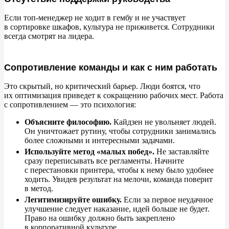
Если топ-менеджер не
ходит в
гембу и
не
участвует
в
сортировке шкафов, культура не
приживется. Сотрудники
всегда смотрят на
лидера.
Сопротивление команды и как с ним работать
Это скрытый, но
критический барьер. Люди боятся, что
их
оптимизация приведет к
сокращению рабочих мест. Работа
с
сопротивлением
—
это психология:
Объясните философию.
Кайдзен не
увольняет людей.
Он
уничтожает рутину, чтобы сотрудники занимались
более сложными и
интересными задачами.
Используйте метод
«
малых побед
»
.
Не
заставляйте
сразу переписывать все регламенты. Начните
с
перестановки принтера, чтобы к
нему было удобнее
ходить. Увидев результат на
мелочи, команда поверит
в
метод.
Легитимизируйте ошибку.
Если за
первое неудачное
улучшение следует наказание, идей больше не
будет.
Право на
ошибку должно быть закреплено
в
корпоративной культуре.