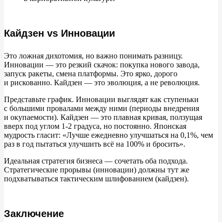
Кайдзен vs Инновации
Это ложная дихотомия, но
важно понимать разницу.
Инновации
—
это резкий скачок: покупка нового завода,
запуск ракеты, смена платформы. Это ярко, дорого
и
рискованно. Кайдзен
—
это эволюция, а
не
революция.
Представьте график. Инновации выглядят как ступеньки
с
большими провалами между ними (периоды внедрения
и
окупаемости). Кайдзен
—
это плавная кривая, ползущая
вверх под углом 1-2
градуса, но
постоянно. Японская
мудрость гласит:
«
Лучше ежедневно улучшаться на
0,1%, чем
раз в
год пытаться улучшить всё на
100% и
бросить
»
.
Идеальная стратегия бизнеса
—
сочетать оба подхода.
Стратегические прорывы (инновации) должны тут
же
подхватываться тактическим шлифованием (кайдзен).
Заключение