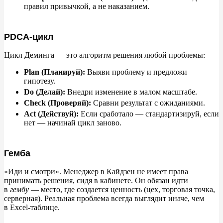
правил привычкой, а
не
наказанием.
PDCA-цикл
Цикл Деминга
—
это алгоритм решения любой проблемы:
Plan (Планируй):
Выяви проблему и
предложи
гипотезу.
Do
(Делай):
Внедри изменение в
малом масштабе.
Check (Проверяй):
Сравни результат с
ожиданиями.
Act (Действуй):
Если сработало
—
стандартизируй, если
нет
—
начинай цикл заново.
Гемба
«
Иди и
смотри
»
. Менеджер в
Кайдзен не
имеет права
принимать решения, сидя в
кабинете. Он
обязан идти
в
гембу
—
место, где создается ценность (цех, торговая точка,
серверная). Реальная проблема всегда выглядит иначе, чем
в
Excel-таблице.