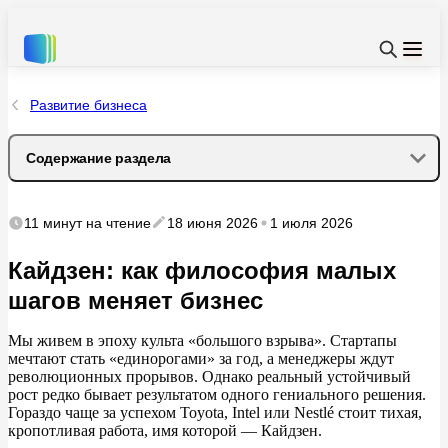
Развитие бизнеса
Содержание раздела
История возникновения: от послевоенной Японии
11 минут
на чтение
18 июня 2026
1 июля 2026
до мировых корпораций
Кайдзен: как философия малых
Главные принципы Кайдзен
шагов меняет бизнес
1. Постоянное улучшение
Мы
живем в
эпоху культа
«
большого взрыва
»
. Стартапы
мечтают стать
«
единорогами
»
за
год, а
менеджеры ждут
2. Вовлеченность каждого сотрудника
революционных прорывов. Однако реальный устойчивый
рост редко бывает результатом одного гениального решения.
Гораздо чаще за
успехом Toyota, Intel или Nestl
é
стоит тихая,
3. Процесс важнее результата
кропотливая работа, имя которой
—
Кайдзен.