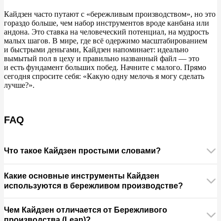
Кайдзен часто путают с
«
бережливым производством
»
, но
это
гораздо больше, чем набор инструментов вроде канбана или
андона. Это ставка на
человеческий потенциал, на
мудрость
малых шагов. В
мире, где всё одержимо масштабированием
и
быстрыми деньгами, Кайдзен напоминает: идеально
вымытый пол в
цеху и
правильно названный файл
—
это
и
есть фундамент больших побед. Начните с
малого. Прямо
сегодня спросите себя:
«
Какую одну мелочь я
могу сделать
лучше?
»
.
FAQ
Что такое Кайдзен простыми словами?
Это философия и практика постоянных, непрерывных
Какие основные инструменты Кайдзен
улучшений во всех аспектах жизни и работы. Вместо
используются в бережливом производстве?
того чтобы ждать большой реформы, вы каждый день
делаете маленький шаг, чтобы стало чуть-чуть лучше.
Самые популярные: система организации рабочего
Чем Кайдзен отличается от Бережливого
пространства 5S, цикл решения проблем PDCA, метод
производства (Lean)?