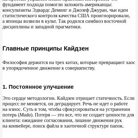
фундамент подхода помогли заложить американцы:
Заключение
консультанты Эдвардс Деминг и
Джозеф Джуран, чьи идеи
статистического контроля качества США проигнорировали,
а
японцы возвели в
культ. Так родился симбиоз восточной
дисциплины и
западной прагматики.
Главные принципы Кайдзен
Философия держится на
трех китах, которые превращают хаос
в
упорядоченное движение к
совершенству.
1. Постоянное улучшение
Это сердце методологии. Кайдзен отрицает статичность. Если
процесс не
меняется, он
деградирует. Речь не
идет о
работе
на
износ. Суть в
том, чтобы сфокусироваться на
устранении
потерь (
Muda
). Потеря
—
это все, что не
создает ценности для
клиента: ожидание согласования, лишние движения рук
на
конвейере, поиск файла в
хаотичной структуре папок.