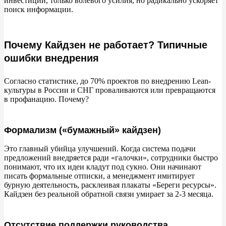
инвестиций, только волевого усилия, но
радикально ускоряет
поиск информации.
Почему Кайдзен не работает? Типичные
ошибки внедрения
Согласно статистике, до
70% проектов по
внедрению Lean-
культуры в
России и
СНГ проваливаются или превращаются
в
профанацию. Почему?
Формализм («бумажный» кайдзен)
Это главный убийца улучшений. Когда система подачи
предложений внедряется ради
«
галочки
»
, сотрудники быстро
понимают, что их
идеи кладут под сукно. Они начинают
писать формальные отписки, а
менеджмент имитирует
бурную деятельность, расклеивая плакаты
«
Береги ресурсы
»
.
Кайдзен без реальной обратной связи умирает за
2-3
месяца.
Отсутствие поддержки руководства