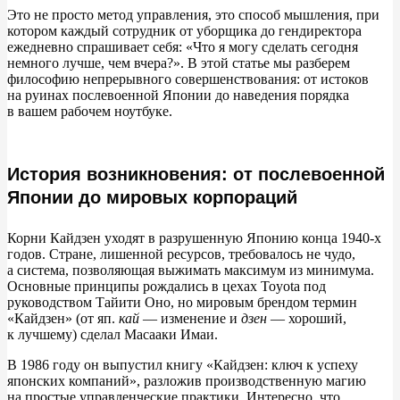
Ключевые инструменты Кайдзен
Это не
просто метод управления, это способ мышления, при
котором каждый сотрудник от
уборщика до
гендиректора
ежедневно спрашивает себя:
«
Что я
могу сделать сегодня
Система 5S
немного лучше, чем вчера?
»
. В
этой статье мы
разберем
философию непрерывного совершенствования: от
истоков
PDCA-цикл
на
руинах послевоенной Японии до
наведения порядка
в
вашем рабочем ноутбуке.
Гемба
Цифровой Кайдзен: наводим порядок в ноутбуке и почте
История возникновения: от послевоенной
Японии до мировых корпораций
Почему Кайдзен не работает? Типичные ошибки
внедрения
Корни Кайдзен уходят в
разрушенную Японию конца 1940-х
годов. Стране, лишенной ресурсов, требовалось не
чудо,
Формализм («бумажный» кайдзен)
а
система, позволяющая выжимать максимум из
минимума.
Основные принципы рождались в
цехах Toyota под
руководством Тайити Оно, но
мировым брендом термин
Отсутствие поддержки руководства
«
Кайдзен
»
(от
яп.
кай
—
изменение и
дзен
—
хороший,
к
лучшему) сделал Масааки Имаи.
Сопротивление команды и как с ним работать
В
1986 году он
выпустил книгу
«
Кайдзен: ключ к
успеху
японских компаний
»
, разложив производственную магию
Кайдзен vs Инновации
на
простые управленческие практики. Интересно, что