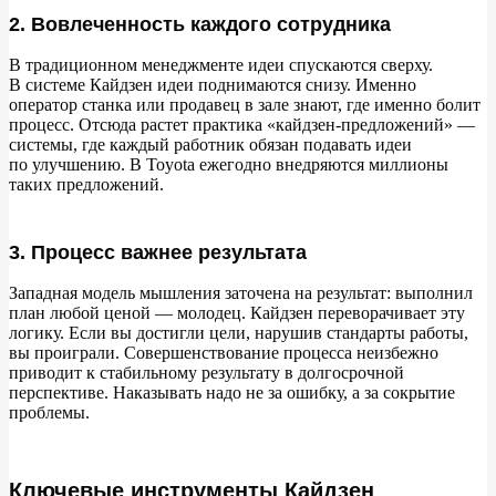
2. Вовлеченность каждого сотрудника
В
традиционном менеджменте идеи спускаются сверху.
В
системе Кайдзен идеи поднимаются снизу. Именно
оператор станка или продавец в
зале знают, где именно болит
процесс. Отсюда растет практика
«
кайдзен-предложений
»
—
системы, где каждый работник обязан подавать идеи
по
улучшению. В
Toyota ежегодно внедряются миллионы
таких предложений.
3. Процесс важнее результата
Западная модель мышления заточена на
результат: выполнил
план любой ценой
—
молодец. Кайдзен переворачивает эту
логику. Если вы
достигли цели, нарушив стандарты работы,
вы
проиграли. Совершенствование процесса неизбежно
приводит к
стабильному результату в
долгосрочной
перспективе. Наказывать надо не
за
ошибку, а
за
сокрытие
проблемы.
Ключевые инструменты Кайдзен