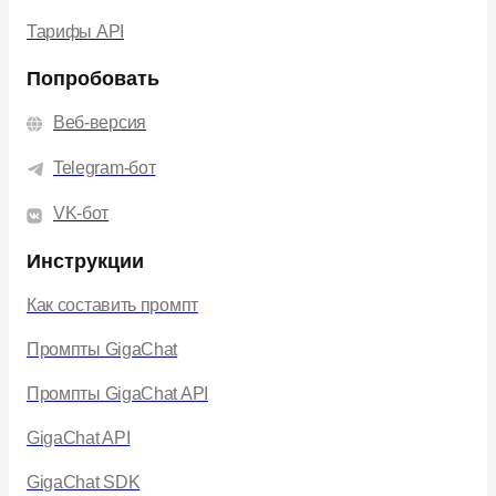
Тарифы API
Попробовать
Веб-версия
Telegram-бот
VK-бот
Инструкции
Как составить промпт
Промпты GigaChat
Промпты GigaChat API
GigaChat API
GigaChat SDK