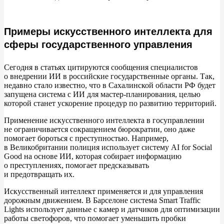
Примеры искусственного интеллекта для
сферы государственного управления
Сегодня в
статьях цитируются сообщения специалистов
о
внедрении
ИИ в
российские государственные органы. Так,
недавно стало известно, что в
Сахалинской области
РФ будет
запущена система с
ИИ для мастер-планирования, целью
которой станет ускорение процедур по
развитию территорий.
Применение искусственного интеллекта в
госуправлении
не
ограничивается сокращением бюрократии, оно даже
помогает бороться с
преступностью. Например,
в
Великобритании полиция использует систему
AI for Social
Good на
основе
ИИ, которая собирает информацию
о
преступлениях, помогает предсказывать
и
предотвращать
их.
Искусственный интеллект применяется и
для управления
дорожным движением. В
Барселоне система Smart Traffic
Lights использует данные с
камер и
датчиков для оптимизации
работы светофоров, что помогает уменьшить пробки