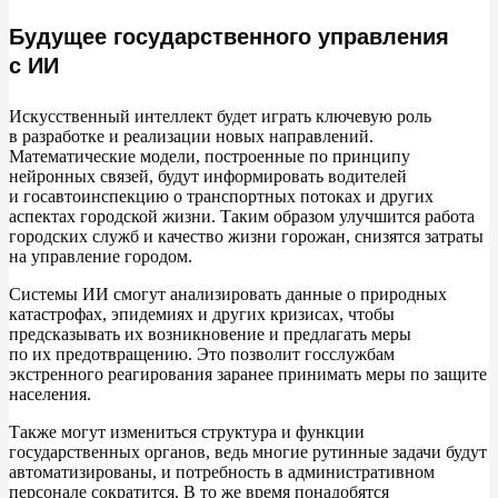
Будущее государственного управления
с ИИ
Искусственный интеллект будет играть ключевую роль
в
разработке и
реализации новых направлений.
Математические модели, построенные по
принципу
нейронных связей, будут информировать водителей
и
госавтоинспекцию о
транспортных потоках и
других
аспектах городской жизни. Таким образом улучшится работа
городских служб и
качество жизни горожан, снизятся затраты
на
управление городом.
Системы ИИ
смогут анализировать данные о
природных
катастрофах, эпидемиях и
других кризисах, чтобы
предсказывать их
возникновение и
предлагать меры
по
их
предотвращению. Это позволит госслужбам
экстренного реагирования заранее принимать меры по
защите
населения.
Также могут измениться структура и
функции
государственных органов, ведь многие рутинные задачи будут
автоматизированы, и
потребность в
административном
персонале сократится. В
то
же время понадобятся