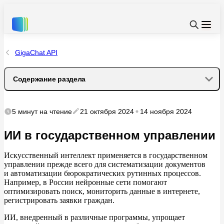
GigaChat API
Содержание раздела
Как искусственный интеллект используется
5 минут
на чтение
21 октября 2024
14 ноября 2024
в государственном управлении
ИИ в государственном управлении
Примеры искусственного интеллекта для сферы
государственного управления
Искусственный интеллект применяется в
государственном
управлении прежде всего для систематизации документов
и
автоматизации бюрократических рутинных процессов.
Программы и приложения с ИИ в государственном
Например, в
России нейронные сети помогают
управлении
оптимизировать поиск, мониторить данные в
интернете,
регистрировать заявки граждан.
Будущее государственного управления с ИИ
ИИ, внедренный в
различные программы, упрощает