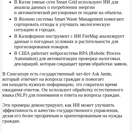
В
Китае умные сети Smart Grid используют
ИИ для
анализа данных о
потреблении энергии
и
автоматической регулировки ее
подачи на
объекты.
В
Японии системы Smart Waste Management помогают
сортировать отходы и
улучшать экологическую
ситуацию в
городах.
В
Калифорнии инструмент с
ИИ
FireMap анализирует
данные о
погодных условиях и
растительности для
прогнозирования пожаров.
В
США работает нейросистема RPA (Robotic Process
Automation) для автоматизации проверки налоговых
деклараций, которая сокращает время обработки заявок.
В
Сингапуре есть государственный чат-бот Ask Jamie,
который отвечает на
вопросы граждан и
помогает
им
находить нужную информацию, это сократило время
ожидания ответов. Он
использует обработку естественного
языка (NLP) для понимания и
ответа на
вопросы граждан.
Эти примеры демонстрируют, как
ИИ может улучшить
эффективность и
качество государственного управления,
делая его более прозрачным и
ориентированным на
нужды
граждан.