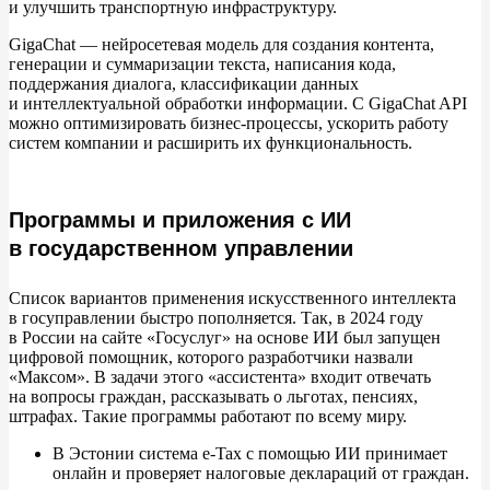
и
улучшить транспортную инфраструктуру.
GigaChat
—
нейросетевая модель для создания контента,
генерации и
суммаризации текста, написания кода,
поддержания диалога, классификации данных
и
интеллектуальной обработки информации. С
GigaChat API
можно оптимизировать бизнес-процессы, ускорить работу
систем компании и
расширить их
функциональность.
Программы и приложения с ИИ
в государственном управлении
Список вариантов применения искусственного интеллекта
в
госуправлении быстро пополняется. Так, в
2024 году
в
России на
сайте
«
Госуслуг
»
на
основе
ИИ был запущен
цифровой помощник, которого разработчики назвали
«
Максом
»
. В
задачи этого
«
ассистента
»
входит отвечать
на
вопросы граждан, рассказывать о
льготах, пенсиях,
штрафах. Такие программы работают по
всему миру.
В
Эстонии система e-Tax с
помощью
ИИ принимает
онлайн и
проверяет налоговые деклараций от
граждан.