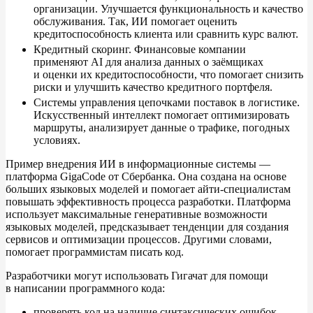
организации. Улучшается функциональность и
качество
обслуживания. Так, ИИ
помогает оценить
кредитоспособность клиента или сравнить курс валют.
Кредитный скоринг. Финансовые компании
применяют
AI для анализа данных о
заёмщиках
и
оценки их
кредитоспособности, что помогает снизить
риски и
улучшить качество кредитного портфеля.
Системы управления цепочками поставок в
логистике.
Искусственный интеллект помогает оптимизировать
маршруты, анализирует данные о
трафике, погодных
условиях.
Пример внедрения
ИИ в
информационные системы
—
платформа GigaCode от
Сбербанка. Она создана на
основе
больших языковых моделей и
помогает айти-специалистам
повышать эффективность процесса разработки. Платформа
использует максимальные генеративные возможности
языковых моделей, предсказывает тенденции для создания
сервисов и
оптимизации процессов. Другими словами,
помогает программистам писать код.
Разработчики могут использовать Гигачат для помощи
в
написании программного кода:
проверять код на
наличие синтаксических ошибок