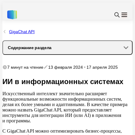
GigaChat API
Содержание раздела
Примеры искусственного интеллекта для
7 минут
на чтение
13 февраля 2024
17 апреля 2025
информационных систем
ИИ в информационных системах
Прогнозирование спроса
Искусственный интеллект значительно расширяет
Управление запасами
функциональные возможности информационных систем,
делая их
более умными и
адаптивными. В
качестве примера
можно назвать GigaChat API, который предоставляет
Образовательные платформы
инструменты для интеграции
ИИ (или
AI) в
приложения
и
программы.
Использование ИИ в информационных системах
С
GigaChat API можно оптимизировать бизнес-процессы,