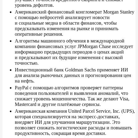
уровень дефолтов.
Американский финансовый конгломерат Morgan Stanley
с
помощью нейросетей анализирует новости
и
социальные медиа в
области финансов, чтобы
предсказывать изменения на
рынке и
принимать
оперативные решения.
Алгоритмы машинного обучения в
международной
компании финансовых услуг JPMorgan Chase исследует
информацию предыдущих периодов о
ценах акций
и
предсказывают их
будущие изменения с
высокой
точностью.
Инвестиционный банк Goldman Sachs применяет
ИИ
для анализа рыночных данных и
прогнозирования цен
на
нефть.
PayPal с
помощью алгоритмов проверяет паттерны
поведения пользователей и
выявления аномалий, что
снижает уровень мошенничества. Так
же делают Visa,
Mastercard и
другие платёжные сервисы.
Американская компания United Parcel Service, Inc. (UPS),
которая специализируется на
экспресс-доставках,
внедряет
ИИ для улучшения маршрутизации. Это
позволяет снижать логистические расходы и
повышать
продуктивность, сокращая время доставки.