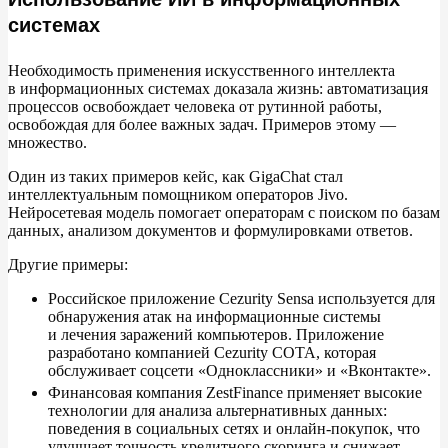
системах
Необходимость применения искусственного интеллекта
в
информационных системах доказала жизнь: автоматизация
процессов освобождает человека от
рутинной работы,
освобождая для более важных задач. Примеров этому
—
множество.
Один из
таких примеров кейс, как GigaChat стал
интеллектуальным помощником операторов Jivo.
Нейросетевая модель помогает операторам с
поиском по
базам
данных, анализом документов и
формулировками ответов.
Другие примеры:
Российское приложение Cezurity Sensa используется для
обнаружения атак на
информационные системы
и
лечения заражений компьютеров. Приложение
разработано компанией Cezurity COTA, которая
обслуживает соцсети
«
Одноклассники
»
и
«
Вконтакте
»
.
Финансовая компания ZestFinance применяет высокие
технологии для анализа альтернативных данных:
поведения в
социальных сетях и
онлайн-покупок, что
улучшает точность кредитного скоринга и
снижает