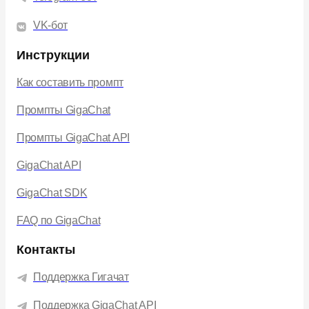
VK-бот
Инструкции
Как составить промпт
Промпты GigaChat
Промпты GigaChat API
GigaChat API
GigaChat SDK
FAQ по GigaChat
Контакты
Поддержка Гигачат
Поддержка GigaChat API