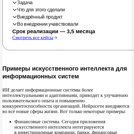
Задача
Что для этого сделали
Для работы с большим потоком входящих обращений
Внедрённый продукт
без потери качества платформу Jivo необходимо было
Внедрена большая модель GigaChat Pro, GigaChain
Во внедрении учавствовали
усилить быстрым поиском, распознаванием контекста
и подключена библиотека промтов. За счёт чего удалось
GigaChat — нейросетевая модель для создания
Срок реализации — 3,5 месяца
и интеллектуальной обработкой документов
добиться 90% точности ответов
контента, генерации и суммаризации текста, написания
владелец продукта
Смотреть все кейсы
кода, поддержания диалога, классификации данных
backend-разработчик
и интеллектуальной обработки информации. С GigaChat
2 frontend-разработчика
API можно оптимизировать бизнес-процессы, ускорить
промпт-инженер
работу систем компании и расширить их
Примеры искусственного интеллекта для
функциональность
дизайнер
информационных систем
ИИ
делает информационные системы более
интеллектуальными и
адаптивными, приводит к
улучшению
пользовательского опыта и
повышению
конкурентоспособности организаций. Нейросети внедряются
во
всё новые сферы жизни. Вот только некоторые примеры:
Финансовые системы. Сегодня приложения
искусственного интеллекта интегрируются
в
инвестиционные компании, банки, финансовые