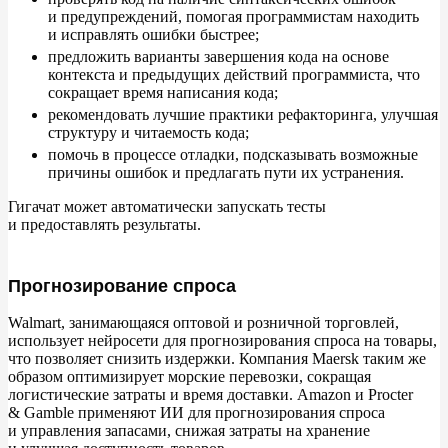
и
предупреждений, помогая программистам находить
и
исправлять ошибки быстрее;
предложить варианты завершения кода на
основе
контекста и
предыдущих действий программиста, что
сокращает время написания кода;
рекомендовать лучшие практики рефакторинга, улучшая
структуру и
читаемость кода;
помочь в
процессе отладки, подсказывать возможные
причины ошибок и
предлагать пути их
устранения.
Гигачат может автоматически запускать тесты
и
предоставлять результаты.
Прогнозирование спроса
Walmart, занимающаяся оптовой и
розничной торговлей,
использует нейросети для прогнозирования спроса на
товары,
что позволяет снизить издержки. Компания Maersk таким
же
образом оптимизирует морские перевозки, сокращая
логистические затраты и
время доставки. Amazon и
Procter
&
Gamble применяют
ИИ для прогнозирования спроса
и
управления запасами, снижая затраты на
хранение