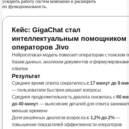
ускорить работу систем компании и
расширить
Перспективы ИИ для информационных систем
их
функциональность.
Будущее ИИ в информационных системах
Кейс: GigaChat стал
Повышение точности прогнозов
интеллектуальным помощником
Усиление безопасности
операторов Jivo
Инвестиции и государственная поддержка
Нейросетевая модель помогает операторам с поиском 
базам данных, анализом документов и формулировкам
ответов
Результат
Среднее время ответа сократилось
с 17 минут до 8 ми
— пользователи быстрее решают вопросы
Средняя продолжительность диалога снизилась с
60 ми
до 40 минут
— выяснение деталей для ответа занимае
меньше времени
Доля решённых диалогов возросла
с 1,2% до 2%
—
повышение показателей эффективности операторов