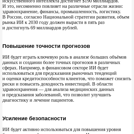
искусственного интеллекта достигнет $190
миллиардов.
И
это, несомненно повлияет на
различные отрасли жизни:
здравоохранение, финансы, промышленность, логистику.
В
России, согласно Национальной стратегии развития, объем
рынка
ИИ к
2030 году должен вырасти в
пять раз
и
достигнуть 69
миллиардов рублей.
Повышение точности прогнозов
ИИ
будет играть ключевую роль в
анализе больших объёмов
данных и
создании более точных прогнозов в
различных
сферах. Например, в
финансовом секторе
ИИ будет
использоваться для предсказания рыночных тенденций
и
оценки кредитоспособности клиентов, что поможет снизить
риски и
повысить доходность инвестиций. В
области
здравоохранения
—
для анализа медицинских данных
и
предсказания заболеваний, что позволит улучшить
диагностику и
лечение пациентов.
Усиление безопасности
ИИ
будет активно использоваться для повышения уровня