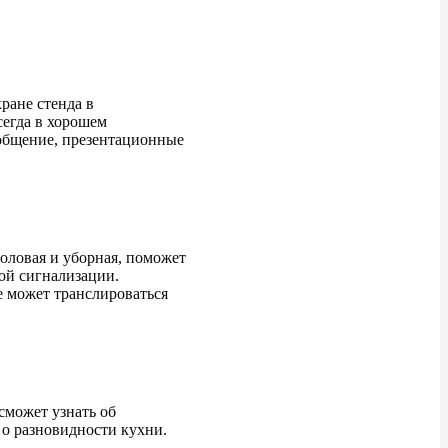
ране стенда в
сегда в хорошем
е общение, презентационные
столовая и уборная, поможет
ой сигнализации.
е может транслироваться
сможет узнать об
 о разновидности кухни.