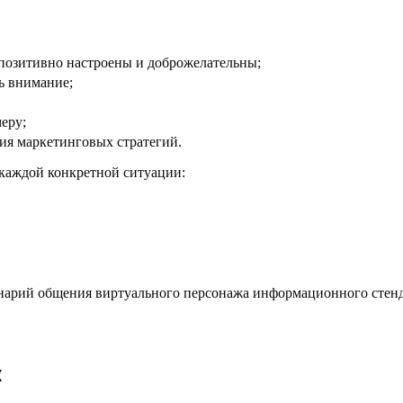
 позитивно настроены и доброжелательны;
ь внимание;
меру;
ия маркетинговых стратегий.
в каждой конкретной ситуации:
нарий общения виртуального персонажа информационного стенд
к