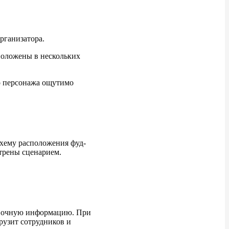
рганизатора.
положены в нескольких
го персонажа ощутимо
схему расположения фуд-
отрены сценарием.
равочную информацию. При
рузит сотрудников и