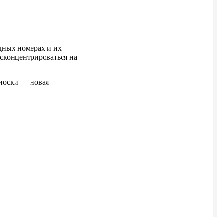
одных номерах и их
 сконцентрироваться на
киоски — новая