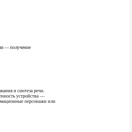
ами — получение
вания и синтеза речи.
бенность устройства —
нимационные персонажи или