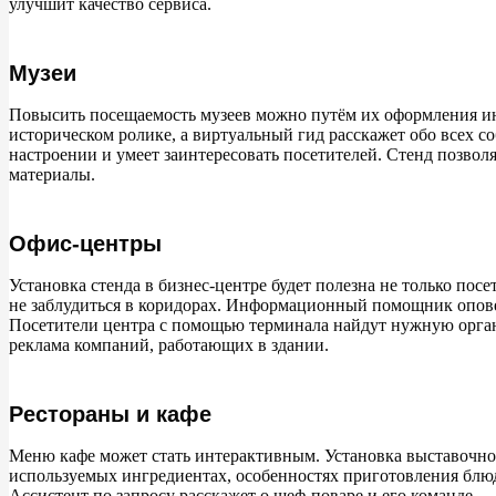
улучшит качество сервиса.
Музеи
Повысить посещаемость музеев можно путём их оформления ин
историческом ролике, а виртуальный гид расскажет обо всех с
настроении и умеет заинтересовать посетителей. Стенд позвол
материалы.
Офис-центры
Установка стенда в бизнес-центре будет полезна не только посе
не заблудиться в коридорах. Информационный помощник опове
Посетители центра с помощью терминала найдут нужную органи
реклама компаний, работающих в здании.
Рестораны и кафе
Меню кафе может стать интерактивным. Установка выставочног
используемых ингредиентах, особенностях приготовления блюд
Ассистент по запросу расскажет о шеф-поваре и его команде.