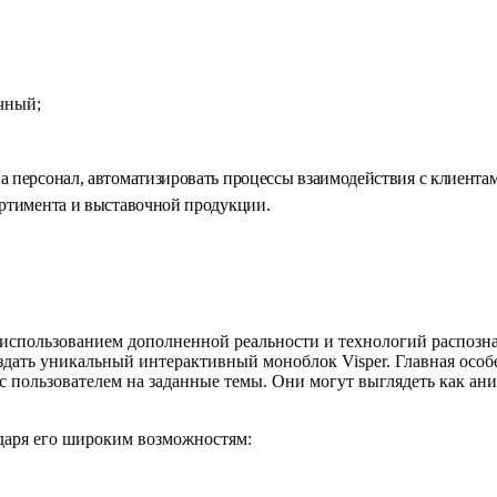
чный;
на персонал, автоматизировать процессы взаимодействия с клиент
ортимента и выставочной продукции.
использованием дополненной реальности и технологий распозна
здать уникальный интерактивный моноблок Visper. Главная осо
с пользователем на заданные темы. Они могут выглядеть как а
даря его широким возможностям: