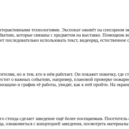
терактивными технологиями. Экспонат оживёт на сенсорном эк
обытиях, которые связаны с предметом на выставке. Помощник в
яет последовательно использовать текст, видеоряд, естественно
тителям, но и тем, кто в нём работает. Он покажет новичку, где 
стит о важных событиях, например, плановой проверке пожарн
зацию и график её работы, увидят, как к ней пройти. На экран
о стенда сделает заведение ещё более посещаемым. Посетитель 
а, ознакомиться с концепцией заведения, посмотреть материалы