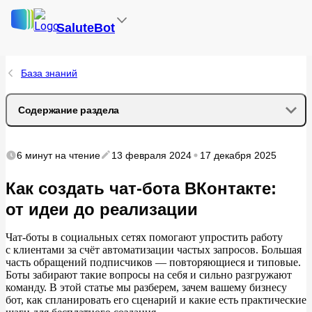
SaluteBot
База знаний
Содержание раздела
Какие бывают чат-боты
6 минут
на чтение
13 февраля 2024
17 декабря 2025
Преимущества чат-бота ВКонтакте
Как создать чат-бота ВКонтакте:
от идеи до реализации
Что умеет чат-бот ВКонтакте, а что необходимо
«настроить»
Чат-боты в
социальных сетях помогают упростить работу
с
клиентами за
счёт автоматизации частых запросов. Большая
Как нейросети могут усилить вашего чат-бота
часть обращений подписчиков
—
повторяющиеся и
типовые.
Боты забирают такие вопросы на
себя и
сильно разгружают
команду. В
этой статье мы
разберем, зачем вашему бизнесу
С чего начать создание бота?
бот, как спланировать его сценарий и
какие есть практические