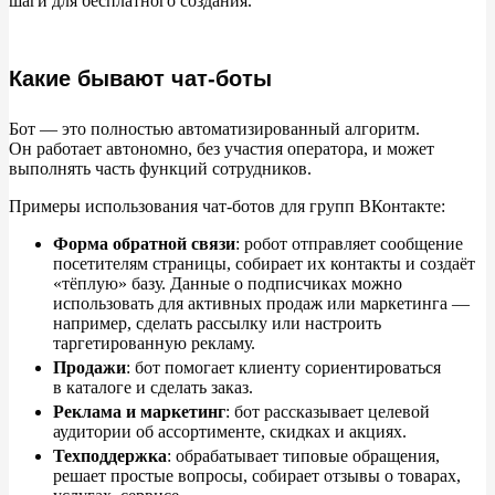
шаги для бесплатного создания.
Шаг 1. Определите цель и аудиторию.
Шаг 2. Нарисуйте сценарий (диалоговое дерево).
Какие бывают чат-боты
Шаг 3. Выберите инструмент для создания.
Бот
—
это полностью автоматизированный алгоритм.
Он
работает автономно, без участия оператора, и
может
Шаг 4. Настройте и подключите.
выполнять часть функций сотрудников.
Примеры использования чат-ботов для групп ВКонтакте:
Шаг 5. Тщательно протестируйте.
Форма обратной связи
: робот отправляет сообщение
Шаг 6.
посетителям страницы, собирает их
контакты и
создаёт
«
тёплую
»
базу. Данные о
подписчиках можно
использовать для активных продаж или маркетинга
—
Заключение
например, сделать рассылку или настроить
таргетированную рекламу.
Продажи
: бот помогает клиенту сориентироваться
в
каталоге и
сделать заказ.
Реклама и
маркетинг
: бот рассказывает целевой
аудитории об
ассортименте, скидках и
акциях.
Техподдержка
: обрабатывает типовые обращения,
решает простые вопросы, собирает отзывы о
товарах,