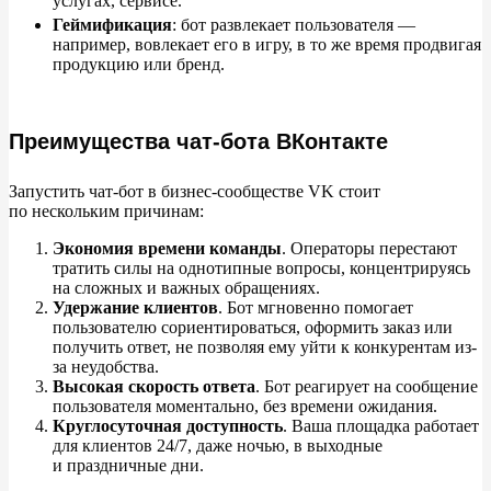
услугах, сервисе.
Геймификация
: бот развлекает пользователя
—
например, вовлекает его в
игру, в
то
же время продвигая
продукцию или бренд.
Преимущества чат-бота ВКонтакте
Запустить чат-бот в
бизнес-сообществе VK
стоит
по
нескольким причинам:
Экономия времени команды
. Операторы перестают
тратить силы на
однотипные вопросы, концентрируясь
на
сложных и
важных обращениях.
Удержание клиентов
. Бот мгновенно помогает
пользователю сориентироваться, оформить заказ или
получить ответ, не
позволяя ему уйти к
конкурентам из-
за неудобства.
Высокая скорость ответа
. Бот реагирует на
сообщение
пользователя моментально, без времени ожидания.
Круглосуточная доступность
. Ваша площадка работает
для клиентов 24/7, даже ночью, в
выходные
и
праздничные дни.