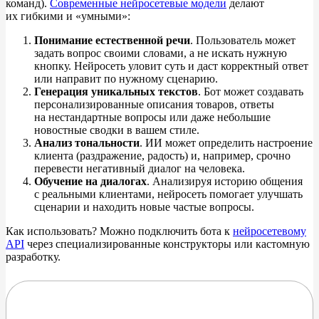
команд).
Современные нейросетевые модели
делают
их
гибкими и
«
умными
»
:
Понимание естественной речи
. Пользователь может
задать вопрос своими словами, а
не
искать нужную
кнопку. Нейросеть уловит суть и
даст корректный ответ
или направит по
нужному сценарию.
Генерация уникальных текстов
. Бот может создавать
персонализированные описания товаров, ответы
на
нестандартные вопросы или даже небольшие
новостные сводки в
вашем стиле.
Анализ тональности
. ИИ
может определить настроение
клиента (раздражение, радость) и, например, срочно
перевести негативный диалог на
человека.
Обучение на
диалогах
. Анализируя историю общения
с
реальными клиентами, нейросеть помогает улучшать
сценарии и
находить новые частые вопросы.
Как использовать? Можно подключить бота
к
нейросетевому
API
через специализированные конструкторы или кастомную
разработку.
GigaChat — генерация картинок,