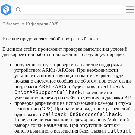
LoadingSceneState – стейт загрузки
Обновлено
19 февраля 2025
Внешне представляет собой прозрачный экран.
В данном стейте происходит проверка выполнения условий
для корректной работы приложения в следующем порядке:
получение статуса проверки на наличие поддержки
устройством ARKit / ARCore. При необходимости
установить соответствующий пакет из маркета, будет
показано системное сообщение об этом; при отсутствии
callback
поддержки ARKit / ARCore будет вызван
OnNotARSupportCallbask
. Поведение по
умолчанию: переход на стейт отсутствия поддержки AR;
проверка разрешения на использование камеры и служб
геопозиции (GPS). При наличии выданных разрешений
callback OnSuccessCallback
будет вызван
.
Поведение по умолчанию: переход на сцену Main, стейт
выбора точки назначения. При отсутствии хотя бы
callback
одного выданного разрешения будет вызван