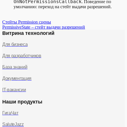
OnNotPermissionsCallback
. Поведение по
умолчанию: переход на стейт выдачи разрешений.
Стейты Permission сцены
PermissiveState – стейт выдачи разрешений
Витрина технологий
Для бизнеса
Для разработчиков
База знаний
Документация
IT-вакансии
Наши продукты
ГигаЧат
SaluteJazz