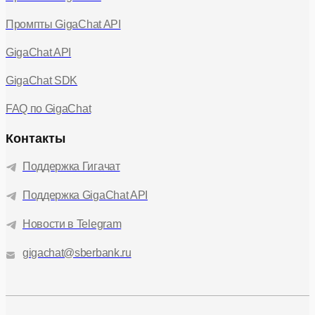
Промпты GigaChat API
GigaChat API
GigaChat SDK
FAQ по GigaChat
Контакты
Поддержка Гигачат
Поддержка GigaChat API
Новости в Telegram
gigachat@sberbank.ru