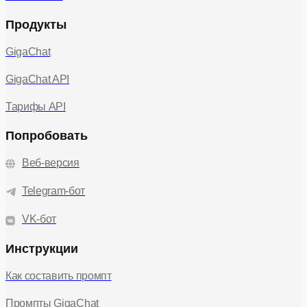
Продукты
GigaChat
GigaChat API
Тарифы API
Попробовать
Веб-версия
Telegram-бот
VK-бот
Инструкции
Как составить промпт
Промпты GigaChat