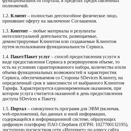
функциональности Портала, в пределах предоставленных
9. Отказ от гарантий
полномочий.
10. Ответственность. Ограничение ответственности
1.2.
Клиент
– полностью дееспособное физическое лицо,
принявшее оферту на заключение Соглашения.
11. Персональные данные
1.3.
Контент
– любые материалы и результаты
интеллектуальной деятельности, размещаемые,
12. Применимое право и разрешение споров
демонстрируемые Клиентом или создаваемые Клиентом
путем использования функциональности Сервиса.
13. Уведомление и обмен информацией
1.4.
Пакет/Пакет услуг
– способ предоставления услуги в
виде предоставления Сервиса в резервируемом объеме, то
14. Прочие положения
есть на условиях гарантированного набора, количества и/или
объема функциональных возможностей и характеристик
Сервиса, обеспечиваемом со Стороны SDevices Клиенту, на
определенный срок в зависимости от выбранного Клиентом
Тарифа. Характеризуется единовременным оказанием, при
котором услуга считается оказанной в день предоставления
доступа SDevices к Пакету.
1.5.
Портал
– совокупность программ для ЭВМ (включая,
web-приложения), баз данных и иной информации,
содержащейся в информационной системе, образующих
цифровую платформу ПАО Сбербанк (ОГРН: 1027700132195),
доступную посредством сети «Интернет» по адресу сайта