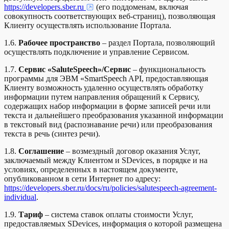
https://developers.sber.ru
(его поддоменам, включая
совокупность соответствующих веб-страниц), позволяющая
Клиенту осуществлять использование Портала.
1.6.
Рабочее пространство
– раздел Портала, позволяющий
осуществлять подключение и управление Сервисом.
1.7.
Сервис «SaluteSpeech»/Сервис
– функциональность
программы для ЭВМ «SmartSpeech API, предоставляющая
Клиенту возможность удаленно осуществлять обработку
информации путем направления обращений к Сервису,
содержащих набор информации в форме записей речи или
текста и дальнейшего преобразования указанной информации
в текстовый вид (распознавание речи) или преобразования
текста в речь (синтез речи).
1.8.
Соглашение
– возмездный договор оказания Услуг,
заключаемый между Клиентом и SDevices, в порядке и на
условиях, определенных в настоящем документе,
опубликованном в сети Интернет по адресу:
https://developers.sber.ru/docs/ru/policies/salutespeech-agreement-
individual
.
1.9.
Тариф
– система ставок оплаты стоимости Услуг,
предоставляемых SDevices, информация о которой размещена