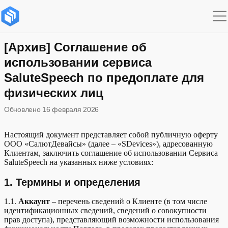
Содержание раздела
1. Термины и определения
[Архив] Соглашение об
использовании сервиса
2. Предмет Соглашения
SaluteSpeech по предоплате для
3. Порядок заключения Соглашения и предоставления
физических лиц
доступа к Сервису
Обновлено
16 февраля 2026
4. Стоимость Сервиса и условия оплаты
Развернуть
Настоящий документ представляет собой публичную оферту
5. Права и обязанности Сторон
ООО «СалютДевайсы» (далее – «SDevices»), адресованную
Клиентам, заключить соглашение об использовании Сервиса
SaluteSpeech на указанных ниже условиях:
6. Интеллектуальная собственность
1. Термины и определения
7. Изменение и прекращение Соглашения
1.1.
Аккаунт
– перечень сведений о Клиенте (в том числе
8. Заверения и гарантии Сторон
идентификационных сведений, сведений о совокупности
прав доступа), представляющий возможности использования