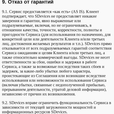
9. Отказ от гарантий
9.1. Сервис предоставляется «как есть» (AS IS). Клиент
подтверждает, что SDevices не предоставляет никакие
заверения и гарантии, явно выраженные или
подразумеваемые, включая, но не ограничиваясь, в
отношении качества, точности, корректности, полноты и
пригодности Сервиса (для использования по назначению, для
конкретной цели или деятельности Клиента и/или третьих
лиц, достижения желаемых результатов и т.п.). SDevices прямо
отказывается от всех подразумеваемых гарантий соответствия
Сервиса ожиданиям и целям Клиента и/или третьих лиц, а
также относительно коммерческой выгоды. SDevices не несет
ответственности за сбои, ошибки и задержки в работе
Сервиса, а также за возможные последствия таких сбоев и
задержек, за какие-либо убытки любого характера,
проистекающие из Соглашения или возникшие вследствие
использования или невозможности использования Сервиса
(включая убытки, связанные с недополученной прибылью,
прерыванием деятельности, утратой деловой информации),
независимо от причин их возникновения.
9.2. SDevices вправе ограничить функциональность Сервиса в
зависимости от текущей загруженности мощностей и
информационных ресурсов SDevices.