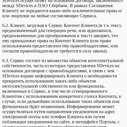
SDevices осуществляет на основании договора, заключенного
между SDevices и ПАО Сбербанк. В рамках Соглашения
Клиенту не передаются какие-либо исключительные права и/
или лицензии на любые составляющие Сервиса.
6.2. Клиент, загружая в Сервис Контент Клиента (в т.ч. текст,
предназначенный для генерации речи, или аудиозаписи,
предназначенные для преобразования в текст) заверяет, что
ему принадлежат права на Контент Клиента (или право
использования предоставлено ему правообладателями, или
согласия правообладателя не требуется в силу закона).
6.3. Сервис состоит из множества объектов интеллектуальной
собственности, часть из которых предоставлена SDevices на
основании договоров с правообладателями, в связи с чем
SDevices вправе информировать Клиента о необходимости
прекратить использование каких-либо объектов
интеллектуальной собственности или функционала,
включенных в Сервис, в том числе сгенерированного
Клиентом с использованием конкретного голоса Контента, в
случае, если дальнейшее использование таких объектов или
функционала будет незаконным. Информирование может
осуществляться путем направления уведомления на адрес
электронной почты или телефон Клиента или путем
публикации уведомления на сайте, в интерфейсе Портала, с
содержанием которого Клиент обязуется производить