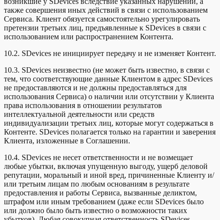
возникшие у SDevices вследствие указанных нарушений, а
также совершения иных действий в связи с использованием
Сервиса. Клиент обязуется самостоятельно урегулировать
претензии третьих лиц, предъявленные к SDevices в связи с
использованием или распространением Контента.
10.2. SDevices не инициирует передачу и не изменяет Контент.
10.3. SDevices неизвестно (не может быть известно, в связи с
тем, что соответствующие данные Клиентом в адрес SDevices
не предоставляются и не должны предоставляться для
использования Сервиса) о наличии или отсутствии у Клиента
права использования в отношении результатов
интеллектуальной деятельности или средств
индивидуализации третьих лиц, которые могут содержаться в
Контенте. SDevices полагается только на гарантии и заверения
Клиента, изложенные в Соглашении.
10.4. SDevices не несет ответственности и не возмещает
любые убытки, включая упущенную выгоду, ущерб деловой
репутации, моральный и иной вред, причиненные Клиенту и/
или третьим лицам по любым основаниям в результате
предоставления и работы Сервиса, вызванные деликтом,
штрафом или иным требованием (даже если SDevices было
или должно было быть известно о возможности таких
убытков). Любая совокупная ответственность SDevices