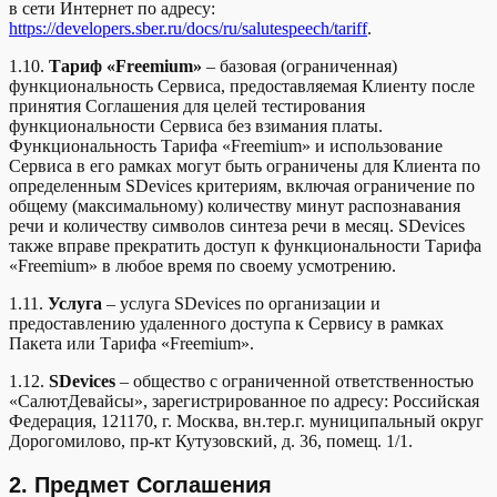
в сети Интернет по адресу:
https://developers.sber.ru/docs/ru/salutespeech/tariff
.
1.10.
Тариф «Freemium»
– базовая (ограниченная)
функциональность Сервиса, предоставляемая Клиенту после
принятия Соглашения для целей тестирования
функциональности Сервиса без взимания платы.
Функциональность Тарифа «Freemium» и использование
Сервиса в его рамках могут быть ограничены для Клиента по
определенным SDevices критериям, включая ограничение по
общему (максимальному) количеству минут распознавания
речи и количеству символов синтеза речи в месяц. SDevices
также вправе прекратить доступ к функциональности Тарифа
«Freemium» в любое время по своему усмотрению.
1.11.
Услуга
– услуга SDevices по организации и
предоставлению удаленного доступа к Сервису в рамках
Пакета или Тарифа «Freemium».
1.12.
SDevices
– общество с ограниченной ответственностью
«СалютДевайсы», зарегистрированное по адресу: Российская
Федерация, 121170, г. Москва, вн.тер.г. муниципальный округ
Дорогомилово, пр‑кт Кутузовский, д. 36, помещ. 1/1.
2. Предмет Соглашения