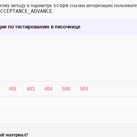
scope
этому методу в параметре
ссылки авторизации пользовате
ACCEPTANCE_ADVANCE
.
ии по тестированию в песочнице
е запроса на получение информации о клиенте в песочнице 
а одинаковый и не зависит от входных данных. При этом сам з
рован строго в соответствии с требованиями документации.
401
403
404
500
503
ый материал?