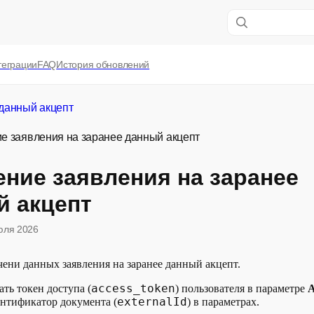
теграции
FAQ
История обновлений
данный акцепт
е заявления на заранее данный акцепт
ние заявления на заранее
й акцепт
юля 2026
чени данных заявления на заранее данный акцепт.
access_token
ть токен доступа (
) пользователя в параметре
A
externalId
ентификатор документа (
) в параметрах.