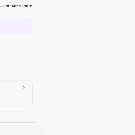
ля должен быть
успешный
апрос должен