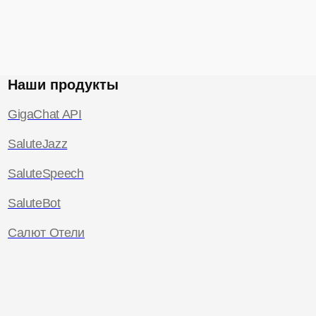
Наши продукты
GigaChat API
SaluteJazz
SaluteSpeech
SaluteBot
Салют Отели