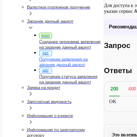
Для доступа к 
Валютное платежное поручение
указан сервис
Заранее данный акцепт
Рекомендац
POST
Создание черновика заявления
Запрос
на заранее данный акцепт
При отправк
ответ всегд
GET
Получение заявления на
быть сформи
заранее данный акцепт
Ответы
GET
Получение статуса заявления
на заранее данный акцепт
Заявка на кредит
200
400
OK
Зарплатная ведомость
Информация о клиенте
Информация по зарплатному
Это полезн
договору