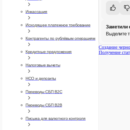
Инкассация
Исходящее платежное требование
Заметили 
Выделите т
Контрагенты по рублёвым операциям
Создание черно
Кредитные предложения
Получение стат
Налоговые вычеты
НСО и депозиты
Переводы СБП B2C
Переводы СБП B2B
Письма для валютного контроля