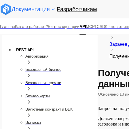
Документация
Разработчикам
Справочник API
Главная
Как это работает?
Бизнес-сценарии
API
MCP
1С
SDK
Готовые ин
Коллекция Postman
Sber API
Заранее 
REST API
Авторизация
Получени
Безопасный бизнес
Получе
данны
Безопасные сделки
Обновлено
13 и
Бизнес-карты
Запрос на полу
Валютный контракт и ВБК
Должен содержа
Выписки
заголовка и ид