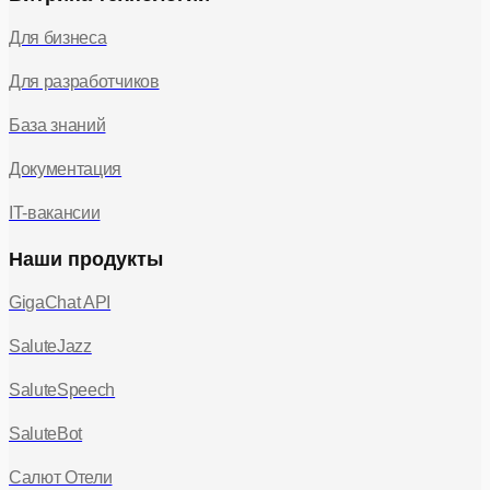
Для бизнеса
Для разработчиков
База знаний
Документация
IT-вакансии
Наши продукты
GigaChat API
SaluteJazz
SaluteSpeech
SaluteBot
Салют Отели