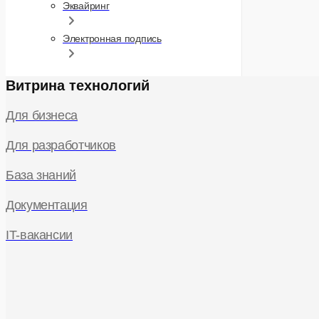
Эквайринг
20251028-
Электронная подпись
20251028-
Витрина технологий
Любое друг
Для бизнеса
IRB0547
Для разработчиков
База знаний
Документация
IT-вакансии
IRB0548