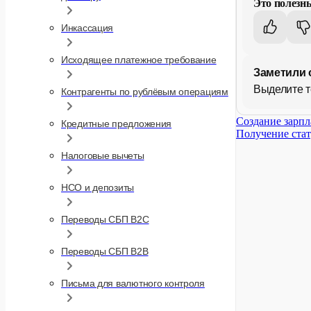
Это полезн
используйте
f2112e457
Инкассация
Исходящее платежное требование
4.
Для получ
Заметили 
externalI
Выделите т
Контрагенты по рублёвым операциям
5
Для получе
Создание зарпл
IRB0541
Кредитные предложения
Получение стат
Передавае
Налоговые вычеты
20251028-
НСО и депозиты
Переводы СБП B2C
20251028-
Переводы СБП B2B
20251028-
Письма для валютного контроля
IRB0542
20251028-