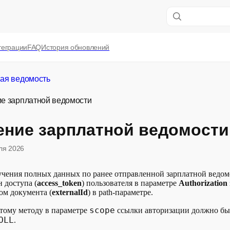
теграции
FAQ
История обновлений
ая ведомость
е зарплатной ведомости
ение зарплатной ведомости
ля 2026
учения полных данных по ранее отправленной зарплатной ведо
 доступа (
access_token
) пользователя в параметре
Authorization
ом документа (
externalId
) в path-параметре.
scope
этому методу в параметре
ссылки авторизации должно бы
OLL
.