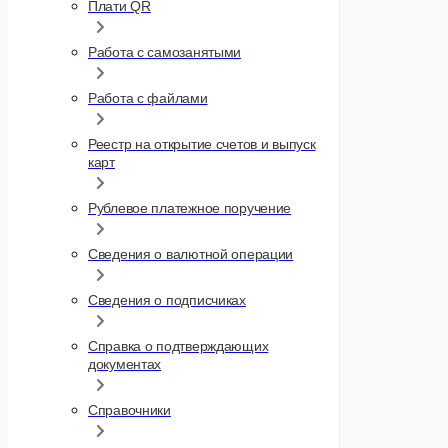
Плати QR
20251028-
Работа с самозанятыми
20251028-
Работа с файлами
20251028-
Реестр на открытие счетов и выпуск
карт
20251028-
IRB0543
Рублевое платежное поручение
20251028-
Сведения о валютной операции
20251028-
Сведения о подписчиках
20251028-
Справка о подтверждающих
документах
20251028-
IRB0546
Справочники
20251028-