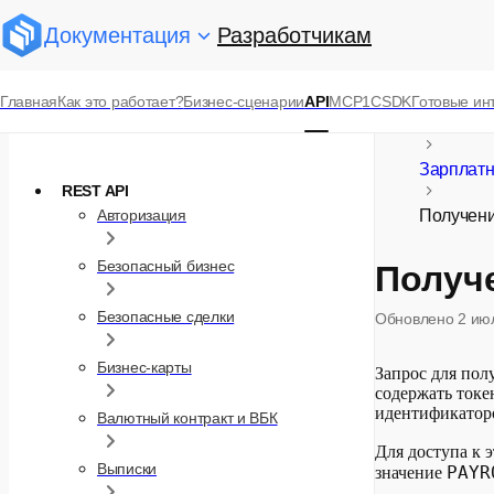
Документация
Разработчикам
Справочник API
Главная
Как это работает?
Бизнес-сценарии
API
MCP
1С
SDK
Готовые ин
Коллекция Postman
Sber API
Зарплатн
REST API
Авторизация
Получени
Безопасный бизнес
Получ
Безопасные сделки
Обновлено
2 ию
Бизнес-карты
Запрос для пол
содержать токен
идентификатор
Валютный контракт и ВБК
Для доступа к 
Выписки
PAYR
значение