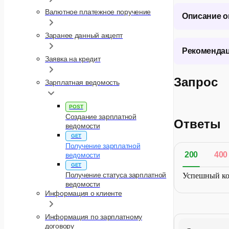
Валютное платежное поручение
Описание о
Заранее данный акцепт
При запросе
Рекомендац
Заявка на кредит
атрибута:
recei
Запрос
Зарплатная ведомость
При получен
recei
e
параметра
Описание ош
POST
Сценар
Создание зарплатной
Ответы
ведомости
Код ошибки
GET
1.
Для получе
Получение зарплатной
(по договор
200
400
ведомости
20251028-
GET
Получение статуса зарплатной
Успешный ко
ведомости
2.
Для получе
Информация о клиенте
externalI
IRB0540
Информация по зарплатному
договору
3.
Для получе