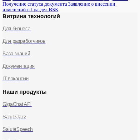
Получение статуса документа Заявление о внесении
изменений в I раздел ВБК
Витрина технологий
Для бизнеса
Для разработчиков
База знаний
Документация
IT-вакансии
Наши продукты
GigaChat API
SaluteJazz
SaluteSpeech