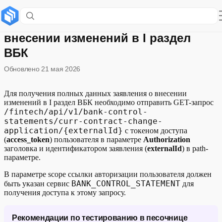
Получение документа Заявление о
внесении изменений в I раздел
ВБК
Обновлено
21 мая 2026
Для получения полных данных заявления о внесении
изменений в I раздел ВБК необходимо отправить GET-запрос
/fintech/api/v1/bank-control-
statements/curr-contract-change-
application/{externalId}
с токеном доступа
(
access_token
) пользователя в параметре
Authorization
заголовка и идентификатором заявления (
externalId
) в path-
параметре.
В параметре scope ссылки авторизации пользователя должен
BANK_CONTROL_STATEMENT
быть указан сервис
для
получения доступа к этому запросу.
Рекомендации по тестированию в песочнице