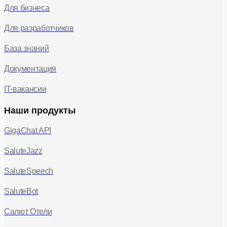
Для бизнеса
businessCardId
не UUID
400
428-001
Для разработчиков
limitsList
отсутствует
400
428-001
База знаний
Документация
IT-вакансии
Наши продукты
GigaChat API
SaluteJazz
SaluteSpeech
SaluteBot
Салют Отели